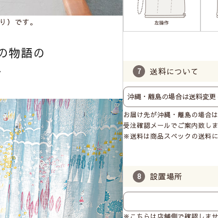
り）です。
の物語の
ン
送料について
お届け先が沖縄・離島の場合
受注確認メールでご案内致し
※送料は商品スペックの送料
設置場所
※こちらは店舗側で確認しま