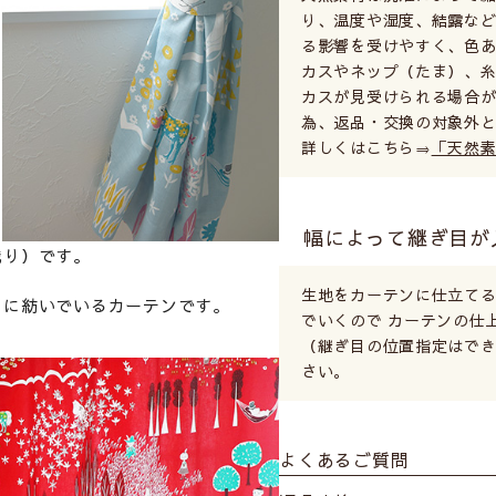
り、温度や湿度、結露など
る影響を受けやすく、色あ
カスやネップ（たま）、
カスが見受けられる場合が
為、返品・交換の対象外
詳しくはこちら⇒
「天然
幅によって継ぎ目が
織り）です。
生地をカーテンに仕立て
うに紡いでいるカーテンです。
でいくので カーテンの仕
（継ぎ目の位置指定はでき
さい。
よくあるご質問