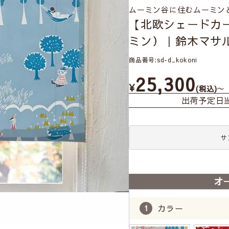
ムーミン谷に住むムーミン
【北欧シェードカ
ミン）｜鈴木マサ
商品番号
sd-d_kokoni
25,300
¥
〜
税込
出荷予定日
サ
オ
カラー