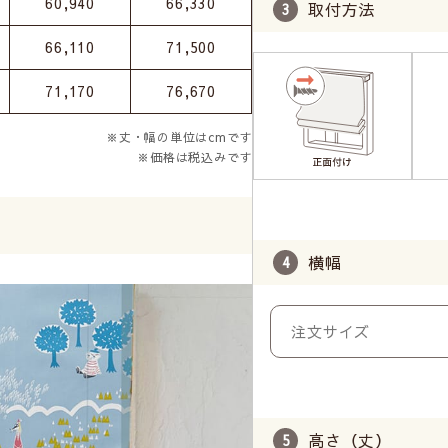
60,940
66,330
取付方法
66,110
71,500
71,170
76,670
※丈・幅の単位はcmです
※価格は税込みです
横幅
高さ（丈）