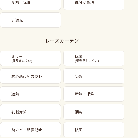
断熱・保温
後付け裏地
非遮光
レースカーテン
ミラー
遮像
(昼見えにくい)
(昼夜見えにくい)
紫外線
カット
防炎
(UV)
遮熱
断熱・保温
花粉対策
消臭
防カビ・結露防止
抗菌