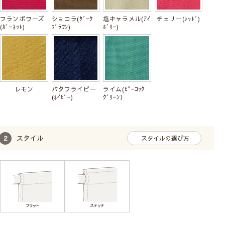
天然素材のいいところ
フランボワーズ
ショコラ(ﾀﾞｰｸ
塩キャラメル(ｱｲ
チェリー(ﾚｯﾄﾞ)
(ｶﾞｰﾈｯﾄ)
ﾌﾞﾗｳﾝ)
ﾎﾞﾘｰ)
レモン
バタフライピー
ライム(ﾋﾟｰｺｯｸ
(ﾈｲﾋﾞｰ)
ｸﾞﾘｰﾝ）
スタイル
スタイルの選び方
天然素材ならではのナチュラルな素材感、風合い、味わいが
魅力的です。
またコットン100％カーテンは丈夫で通気性に優れていま
す。光を優しく取り入れることでお部屋がやわらかい光に包