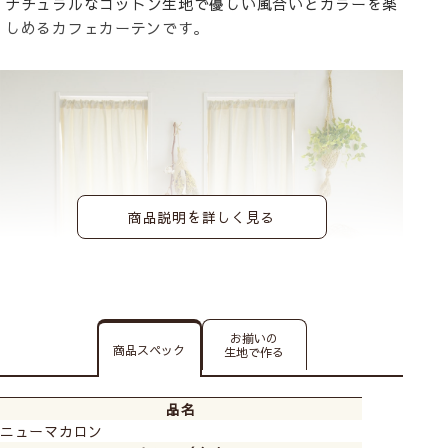
ナチュラルなコットン生地で優しい風合いとカラーを楽
しめるカフェカーテンです。
商品説明を詳しく見る
お揃いの
▲塩キャラメル 横幅98cm(内枠の幅×約2倍)×高さ
商品スペック
生地で作る
105cm フラットタイプ
品名
ニューマカロン