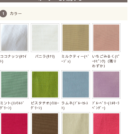
カラー
ココナッツ(ﾎﾜｲ
バニラ(ｷﾅﾘ)
ミルクティー(ﾍﾞ
いちごみるく(ﾋﾟ
ﾄ)
ｰｼﾞｭ)
ｰﾁﾋﾟﾝｸ)（残り
わずか）
ポール通し部分がスッキリしたフラットタイプと上部に
フリルがついたステッチタイプの2種類の縫製からお選
ミント(ｴﾒﾗﾙﾄﾞ
ピスタチオ(ｲｴﾛｰ
ラムネ(ﾌﾞﾙｰｾﾚｽ
ﾌﾞﾙｰﾍﾞﾘｰ(ﾐﾙｷｰﾗ
びいただけます。シンプルにすきっと見せたい場合はフ
ｸﾞﾘｰﾝ)
ｸﾞﾘｰﾝ)
ﾄ)
ﾍﾞﾝﾀﾞｰ)
ラットタイプ、生地を寄せてかわいらしく見せたい場合
はステッチタイプがおすすめです。