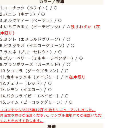
カラー／在庫
1.ココナッツ（ホワイト）/ ○
2.バニラ（キナリ）/ ○
3.ミルクティー（ベージュ）/ ○
4.いちごみるく（ピーチピンク）/ △
残りわずか（在
庫限り）
5.ミント（エメラルドグリーン）/ ○
6.ピスタチオ（イエローグリーン）/ ○
7.ラムネ（ブルーセレクト）/ ○
8.ブルーベリー（ミルキーラベンダー）/ ○
9.フランボワーズ（ガーネット）/ ○
10.ショコラ（ダークブラウン）/ ○
11.塩キャラメル（アイボリー）/ △
在庫限り
12.チェリー（レッド）/ ○
13.レモン（イエロー）/ ○
カラーバリエーションを増やしたニューマカロン。
14.バタフライピー（ネイビー）/ ○
見てかわいく、おいしそうなカラーを揃えました。きっ
15.ライム（ピーコックグリーン）/ ○
とお気に入りの色が見つかるはず。
→ココナッツ(2025年12月)生地をリニューアルしました。
再注文の方はご注意ください。サンプル生地にてご確認いただ
くことをおすすめします。
機能