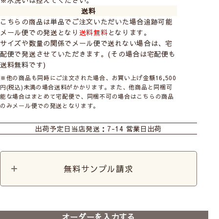
送料
こちらの商品は単品でご注文いただいた場合追跡可能
▲横幅
メール便での発送となり
送料無料
となります。
プ
サイズや数量の関係でメール便で送れない場合は、宅
配便で発送させていただきます。(その場合は宅配便も
送料無料です)
ホワイト
キナリ
ベージュ
ピーチピンク
エメラルドグリー
イエローグリー
ン
※他の商品も同時にご注文された場合、お買い上げ金額16,500
円(税込)未満の場合送料がかかります。また、他商品と同梱可
能な場合はまとめて宅配便で、同梱不可の場合はこちらの商品
※モニターの設定や環境により、実際の商品の色と異な
のみメール便での発送となります。
って見える場合がございます。
カーテン
シェード
ダブルシェード
パソコンでは分からない生地の質感や実際の色は無料サ
出荷予定日
当店発送：7-14 営業日出荷
シェード幕体
カフェ
マルチクロス
ンプル請求にて是非ご確認ください。
カット生地
無料サンプル請求
オーダーを入力する