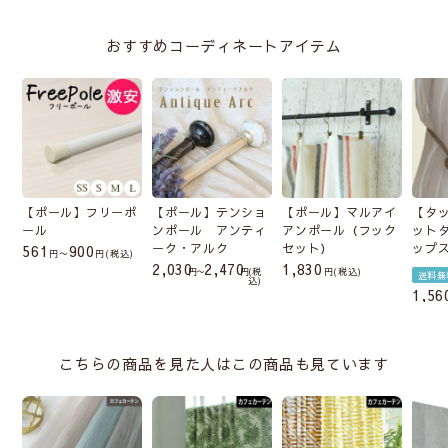
のある窓辺をお楽しみいただけます。
おすすめコーディネートアイテム
返品・交換の対象外となります。ご了承ください。
洗濯によって縮みやすく、自重によって伸びる傾
向があります。
温度や湿度、結露などにより伸び縮みします。
紫外線による影響を受けやすく、色あせしやすい
特徴があります。
フシが目立ったり、ところどころに黒っぽいカス
【ポール】フリーポ
【ポール】テンショ
【ポール】マルアイ
【タ
が見受けられる場合があります。
ール
ンポール アンティ
アンポール（フック
ット
ーク・アルク
セット）
ップ
561
900
〜
税込
2,030
2,470
1,830
〜
税
税込
送料無
込
1,56
こちらの商品を見た人はこの商品も見ています