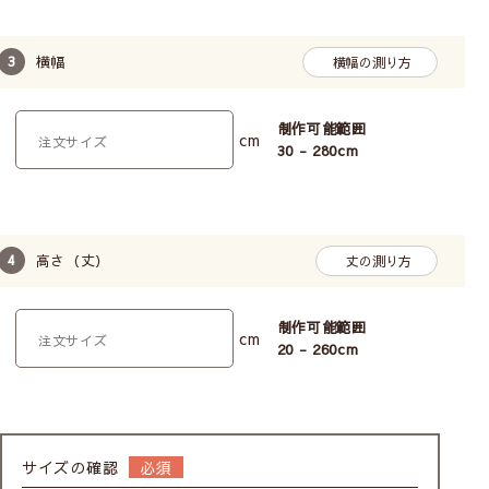
まれ、ほっこりとした空間に。
天然素材は静電気が起こりにくい為、汚れを吸着しにくく、
カーテンが汚れにくいです。
横幅
横幅の測り方
赤ちゃんにも安心の品質
制作可能範囲
cm
30 - 280
cm
高さ（丈）
丈の測り方
制作可能範囲
シックハウス症候群の原因とされるホルムアルデヒドを使用
cm
20 - 260
cm
しない、ノーホルマリン加工をしています。
ベビー基準の審査をクリアした、安心の品質です。日本で縫
製を行っています。
お選びいただける縫製タイプ
サイズの確認