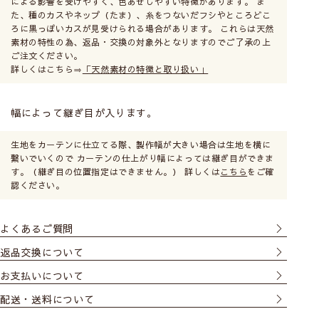
による影響を受けやすく、色あせしやすい特徴があります。 ま
た、種のカスやネップ（たま）、糸をつないだフシやところどこ
ろに黒っぽいカスが見受けられる場合があります。 これらは天然
素材の特性の為、返品・交換の対象外となりますのでご了承の上
ご注文ください。
詳しくはこちら⇒
「天然素材の特徴と取り扱い」
幅によって継ぎ目が入ります。
生地をカーテンに仕立てる際、製作幅が大きい場合は生地を横に
繋いでいくので カーテンの仕上がり幅によっては継ぎ目ができま
す。（継ぎ目の位置指定はできません。） 詳しくは
こちら
をご確
認ください。
天然素材を使った
カーテンについて
よくあるご質問
返品交換について
温かみのある優しい手触りとナチュラルな風合いが魅力
お支払いについて
です。天然素材の特性をそのまま生かしているため、通
配送・送料について
常のポリエステル素材のカーテンより環境の変化が表れ
やすい傾向にありますが、天然素材がもつ豊かで味わい