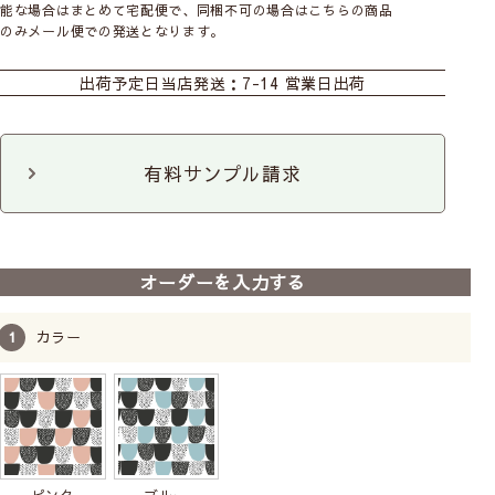
能な場合はまとめて宅配便で、同梱不可の場合はこちらの商品
のみメール便での発送となります。
カーテン
シェード
ダブルシェード
出荷予定日
当店発送：7-14 営業日出荷
シェード幕体
ロールスクリーン
カフェ
のれん
マルチクロス
ファブリックパネル
有料サンプル請求
クッションカバー
エプロン
キッチンタオル
オーダーを入力する
カラー
ピンク
ブルー