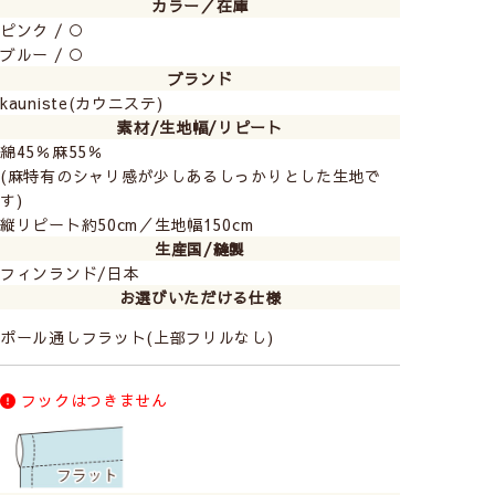
カラー／在庫
ピンク / ○
ブルー / ○
ブランド
kauniste(カウニステ)
素材/生地幅/リピート
綿45％麻55％
(麻特有のシャリ感が少しあるしっかりとした生地で
す)
縦リピート約50cm／生地幅150cm
生産国/縫製
フィンランド/日本
お選びいただける仕様
ポール通しフラット(上部フリルなし)
フックはつきません
▼ブルー