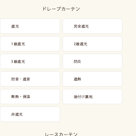
ドレープカーテン
遮光
完全遮光
1級遮光
2級遮光
3級遮光
防炎
防音・遮音
遮熱
断熱・保温
後付け裏地
非遮光
レースカーテン