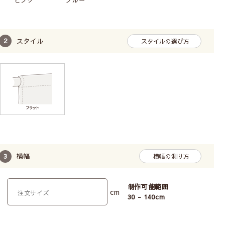
スタイル
スタイルの選び方
kauniste
－カウニステ－
フィンランドの首都ヘルシンキで若手デザイナー
たちによって設立。花や動物など北欧らしい自然
と優しい色合いの美しいデザインは現在世界中で
注目されています。
kaunisteの商品をすべて見る
横幅
横幅の測り方
制作可能範囲
cm
30 - 140
cm