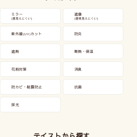
ミラー
遮像
(昼見えにくい)
(昼夜見えにくい)
紫外線
カット
防炎
(UV)
遮熱
断熱・保温
花粉対策
消臭
防カビ・結露防止
抗菌
採光
テイストから探す