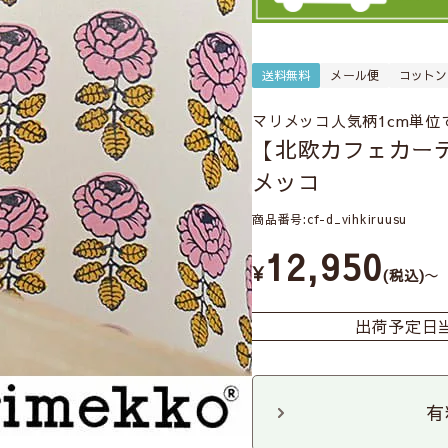
送料無料
メール便
コットン
マリメッコ人気柄1cm単位
【北欧カフェカー
メッコ
商品番号
cf-d_vihkiruusu
12,950
¥
〜
税込
出荷予定日
有