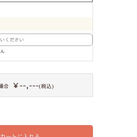
せん
￥--,---
場合
(税込)
カートに入れる