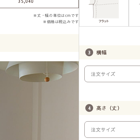
35,040
※丈・幅の単位はcmです
※価格は税込みです
横幅
高さ（丈）