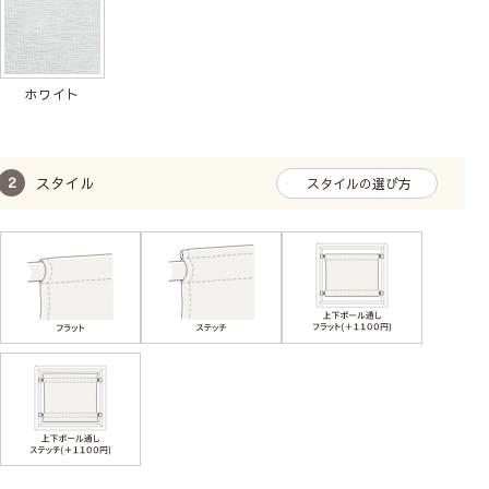
ア）法）
レースカーテンの透け感の比較
試験では、熱線受光体の上にカーテン生地とガラス板を重
ね、約50cmの距離からランプを15分間照射。サーモカメラ
ホワイト
で温度上昇を測定し、カーテンあり・なしで比較して遮熱率
を算出します。
※引用：インテリアビジネスニュース
【試験結果】
スタイル
スタイルの選び方
この試験で得られる「遮熱率27.4%」は、カーテンが室内温
度の上昇をどれだけ抑えられるかを示す指標です。比較の結
果、「朝涼」は7.9℃温度上昇を抑えていることがわかりま
す。
Class１
透け感あり／人の表情や人の動作がわかる
Class２
やや透け感あり／人の輪郭が見える