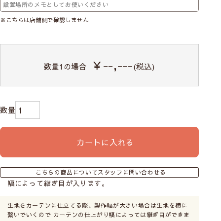
※こちらは店舗側で確認しません
※生地によって注文幅・高さ(丈)の最大値が変わりま
す。
￥--,---
数量
1
の場合
(税込)
上下ポール通しでワンランクアップ
に！
カフェカーテンは上部分だけがポール通しと
なっています。カーテン裾（下の部分）もポ
ール通しにすれば、裾広がりなくしっかりし
カートに入れる
た細かいギャザーが表現できるカフェカーテ
ンになります。
こちらの商品についてスタッフに問い合わせる
幅によって継ぎ目が入ります。
生地をカーテンに仕立てる際、製作幅が大きい場合は生地を横に
繋いでいくので カーテンの仕上がり幅によっては継ぎ目ができま