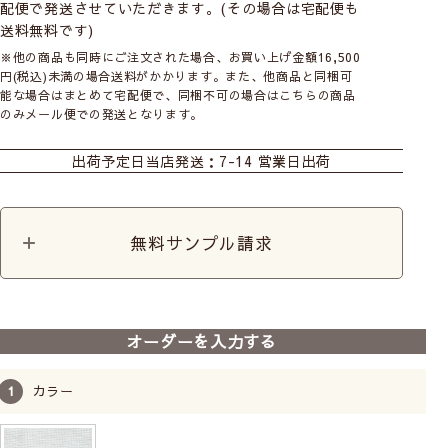
配便で発送させていただきます。(その場合は宅配便も
送料無料です)
※他の商品も同時にご注文された場合、お買い上げ金額16,500
円(税込)未満の場合送料がかかります。また、他商品と同梱可
能な場合はまとめて宅配便で、同梱不可の場合はこちらの商品
のみメール便での発送となります。
カーテン
カーテン
シェード
裾ウェイトテープ
出荷予定日
当店発送：7-14 営業日出荷
ダブルシェード(シン
ダブルシェード(ナチ
ダブルシェード(おし
プル無地)
ュラル生地)
ゃれなデザイン生地)
無料サンプル請求
ダブルシェード(ラグ
シェード幕体
カフェ
帝人フロンティア開発のレースの特殊生地「涼しやΩ」
ジュアリー生地)
を使用した遮熱レースカーテン。太陽の熱を反射させ室
内温度の上昇を抑え遮熱効果を高めます。
カット生地
オーダーを入力する
遮熱性の試験方法について
カラー
【試験機関】：一般財団法人カケンテストセンター
【試験方法】：遮熱性試験（カケンレフランプ（インテリ