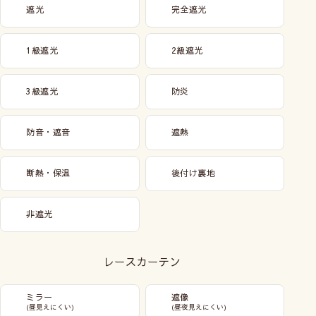
遮光
完全遮光
1級遮光
2級遮光
3級遮光
防炎
防音・遮音
遮熱
断熱・保温
後付け裏地
非遮光
レースカーテン
ミラー
遮像
(昼見えにくい)
(昼夜見えにくい)