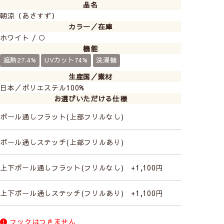
品名
朝涼（あさすず）
生地をフラットにすればすっきりと、ギャザーを寄せれ
カラー／在庫
ばかわいらしく使うことができます。
ホワイト / ○
機能
遮熱27.4%
UVカット74%
洗濯機
生産国／素材
日本／ポリエステル100%
お選びいただける仕様
ポール通しフラット(上部フリルなし)
ポール通しステッチ(上部フリルあり)
上下ポール通しフラット(フリルなし) +1,100円
上下ポール通しステッチ(フリルあり) +1,100円
フックはつきません