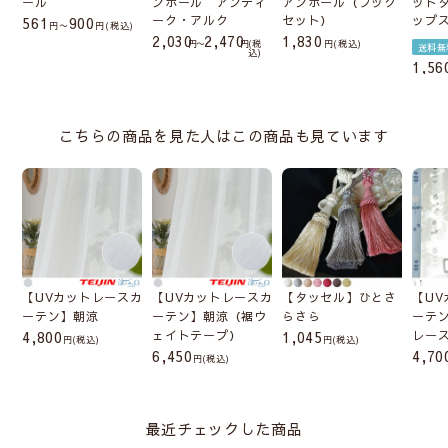
ール
ンポール アンティ
アンポール（フック
ット
ーク・アルク
セット）
ップ
561
900
〜
税込
2,030
2,470
1,830
〜
税
税込
送料無
込
1,56
こちらの商品を見た人はこの商品も見ています
【UVカットレースカ
【UVカットレースカ
【タッセル】ひとさ
【U
ーテン】朝涼
ーテン】朝涼（裾ウ
らさら
ーテ
4,800
ェイトテープ）
1,045
レー
(税込)
(税込)
6,450
4,70
(税込)
最近チェックした商品