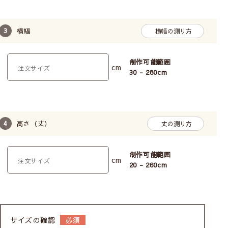
Class３
横幅
ほぼ透け感なし／わずかに人の気配を感じる
横幅の測り方
Class４
制作可能範囲
cm
30 - 280
cm
透け感はない／部屋に人が居るのがわからない
※レースカーテンに10cm近く接近すると、透け感のない
レースでもぼんやりとシルエットがわかる場合がありま
高さ（丈）
丈の測り方
す。
制作可能範囲
お選びいただける縫製タイプ
cm
20 - 260
cm
フラットタイプ
ステッチタイプ
すっきりと見せたい
ゴージャスに見せたい
サイズの確認
モダンな雰囲気にしたい
かわいい雰囲気にしたい