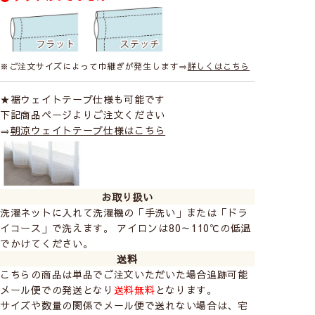
肌触りが柔らかで涼し気な優しい表情のレースカフェカ
※ご注文サイズによって巾継ぎが発生します⇒
詳しくはこちら
ーテン。
★裾ウェイトテープ仕様も可能です
下記商品ページよりご注文ください
⇒
朝涼ウェイトテープ仕様はこちら
お取り扱い
洗濯ネットに入れて洗濯機の「手洗い」または「ドラ
イコース」で洗えます。 アイロンは80～110℃の低温
でかけてください。
送料
こちらの商品は単品でご注文いただいた場合追跡可能
メール便での発送となり
送料無料
となります。
サイズや数量の関係でメール便で送れない場合は、宅