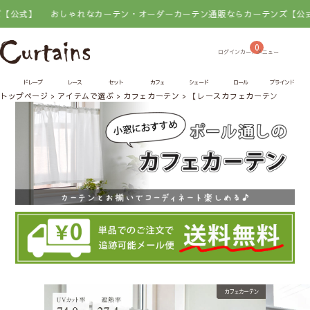
おしゃれなカーテン・オーダーカーテン通販ならカーテンズ【公式】
お
0
ドレープ
レース
セット
カフェ
シェード
ロール
ブラインド
トップページ
アイテムで選ぶ
カフェカーテン
【レースカフェカーテン】朝涼