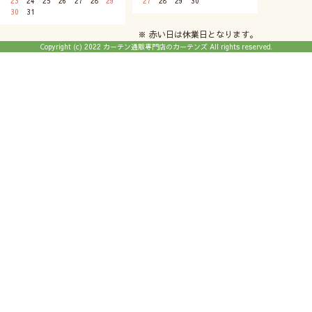
23
24
25
26
27
28
29
27
28
29
30
30
31
※ 赤い日は休業日となります。
Copyright (c) 2022 カーテン通販専門店のカーテンズ All rights reserved.