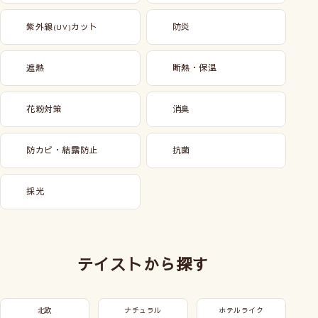
紫外線
カット
防炎
(UV)
遮熱
断熱・保温
花粉対策
消臭
防カビ・結露防止
抗菌
採光
テイストから探す
北欧
ナチュラル
ホテルライク