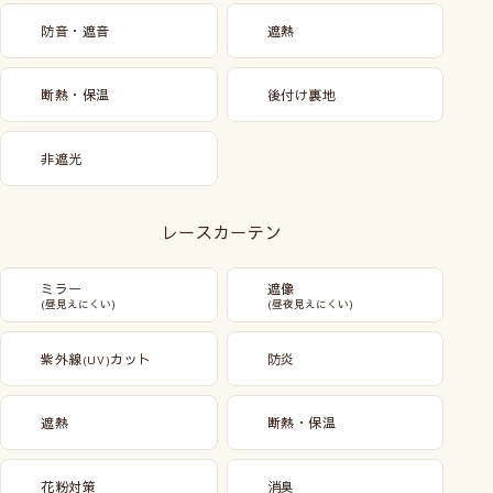
防音・遮音
遮熱
断熱・保温
後付け裏地
非遮光
レースカーテン
ミラー
遮像
(昼見えにくい)
(昼夜見えにくい)
紫外線
カット
防炎
(UV)
遮熱
断熱・保温
花粉対策
消臭