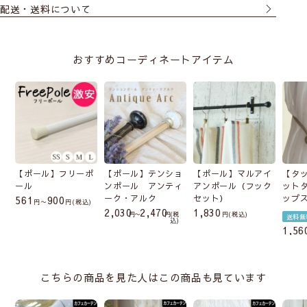
配送・送料について
おすすめコーディネートアイテム
【ポール】フリーポ
【ポール】テンショ
【ポール】マルアイ
【タ
ール
ンポール アンティ
アンポール（フック
ット
ーク・アルク
セット）
ップ
561
900
〜
税込
2,030
2,470
1,830
〜
税
税込
送料無
込
1,56
こちらの商品を見た人はこの商品も見ています