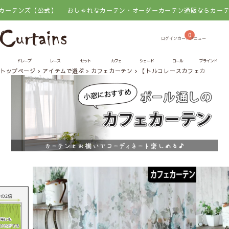
【公式】
おしゃれなカーテン・オーダーカーテン通販ならカーテンズ【公式
0
ドレープ
レース
セット
カフェ
シェード
ロール
ブラインド
トップページ
アイテムで選ぶ
カフェカーテン
【トルコレースカフェカーテン