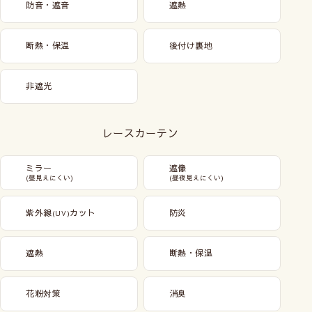
防音・遮音
遮熱
断熱・保温
後付け裏地
非遮光
レースカーテン
ミラー
遮像
(昼見えにくい)
(昼夜見えにくい)
紫外線
カット
防炎
(UV)
遮熱
断熱・保温
花粉対策
消臭