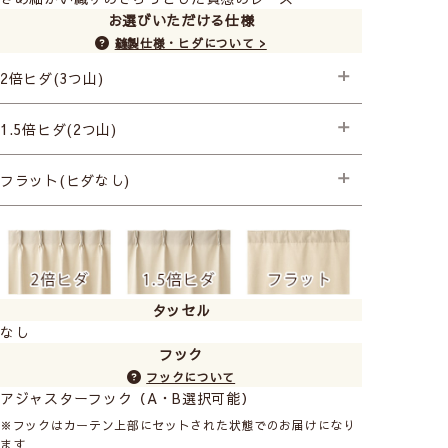
お選びいただける仕様
縫製仕様・ヒダについて >
2倍ヒダ(3つ山)
├プレミアム縫製
1.5倍ヒダ(2つ山)
├プレミアム縫製
フラット(ヒダなし)
├プレミアム縫製
タッセル
なし
フック
フックについて
アジャスターフック（A・B選択可能）
※フックはカーテン上部にセットされた状態でのお届けになり
ます