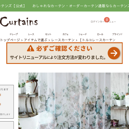
式】
おしゃれなカーテン・オーダーカーテン通販ならカーテンズ【公式】
0
ドレープ
レース
セット
カフェ
シェード
ロール
ブラインド
トップページ
アイテムで選ぶ
レースカーテン
【トルコレースカーテン】 フ