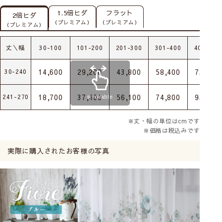
1.5倍ヒダ
フラット
2倍ヒダ
（プレミアム）
（プレミアム）
（プレミアム）
丈＼幅
30-100
101-200
201-300
301-400
401-500
14,600
29,200
43,800
58,400
73,000
30-240
18,700
37,400
56,100
74,800
93,500
241-270
scrollable
※丈・幅の単位はcmです
※価格は税込みです
実際に購入されたお客様の写真