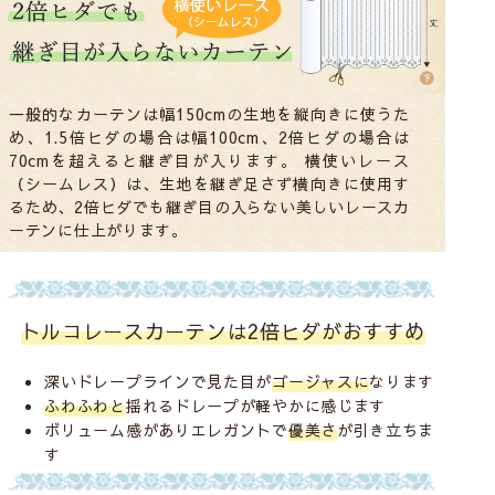
一般的なカーテンは幅150cmの生地を縦向きに使うた
め、1.5倍ヒダの場合は幅100cm、2倍ヒダの場合は
70cmを超えると継ぎ目が入ります。 横使いレース
（シームレス）は、生地を継ぎ足さず横向きに使用す
るため、2倍ヒダでも継ぎ目の入らない美しいレースカ
ーテンに仕上がります。
トルコレースカーテンは2倍ヒダがおすすめ
深いドレープラインで見た目が
ゴージャスに
なります
ふわふわと
揺れるドレープが軽やかに感じます
ボリューム感がありエレガントで
優美さ
が引き立ちま
す