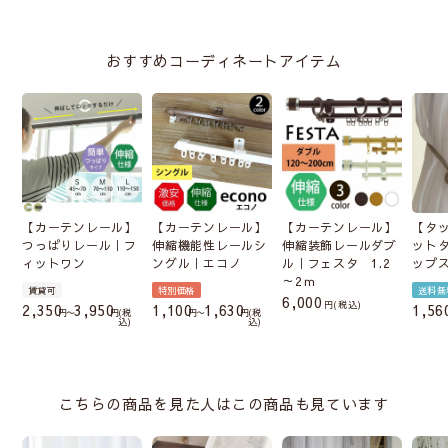
おすすめコーディネートアイテム
【カーテンレール】
【カーテンレール】
【カーテンレール】
【タ
つっぱりレール｜フ
伸縮機能性レールシ
伸縮装飾レールダブ
ット
ィットワン
ングル｜エコノ
ル｜フェスタ 1.2
ップ
～2ｍ
賃貸可
特別価格
送料無
6,000
税込
2,350
3,950
1,100
1,630
1,56
〜
税
〜
税
込
込
こちらの商品を見た人はこの商品も見ています