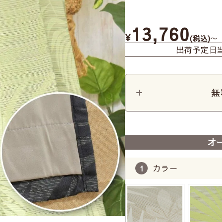
13,760
¥
〜
税込
出荷予定日
無
オ
カラー