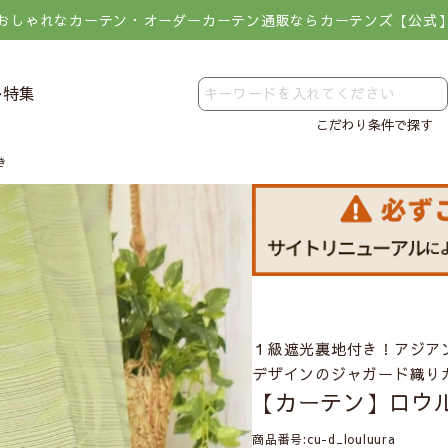
おしゃれなカーテン・オーダーカーテン通販ならカーテンズ【公式
レ特集
こだわり条件で探す
き
１級遮光裏地付き！アジア
デザインのジャガード織り
【カーテン】ロウ
商品番号
cu-d_louluura