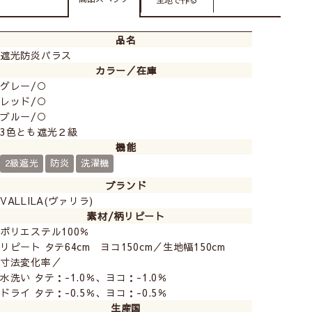
品名
遮光防炎パラス
カラー／在庫
グレー/○
レッド/○
ブルー/○
3色とも遮光２級
機能
2級遮光
防炎
洗濯機
ブランド
VALLILA(ヴァリラ)
素材/柄リピート
ポリエステル100％
リピート タテ64cm ヨコ150cm／生地幅150cm
寸法変化率／
水洗い タテ：-1.0％、ヨコ：-1.0％
ドライ タテ：-0.5％、ヨコ：-0.5％
生産国