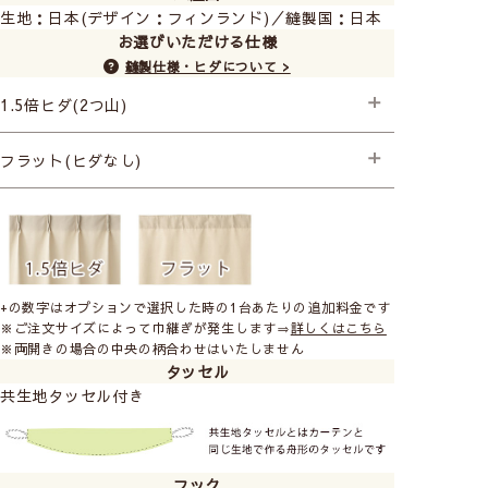
生地：日本(デザイン：フィンランド)／縫製国：日本
お選びいただける仕様
縫製仕様・ヒダについて >
1.5倍ヒダ(2つ山)
北欧デザインは気に入っているんだけど機能性がなくて
├プレミアム縫製
フラット(ヒダなし)
使いづらいな～と悩んでいた方必見です！
├プレミアム縫製+形状記憶(片開き) +990円
フィンランドのデザインはそのままに、日本の暮らしに
├プレミアム縫製+形状記憶(両開き) +1,980円
├プレミアム縫製
合わせて遮光生地でプリントしました。
ポリエルテル生地なので汚れたら簡単に自宅の洗濯機で
じゃぶじゃぶ洗えます。
しかも安心の防炎加工つきです。
+の数字はオプションで選択した時の1台あたりの追加料金です
※ご注文サイズによって巾継ぎが発生します⇒
詳しくはこちら
ストライプとスクエアが組み合わされたモダンな印象の
※両開きの場合の中央の柄合わせはいたしません
カーテンはお部屋の様々な場所にお使いいただけます。
タッセル
共生地タッセル付き
フック