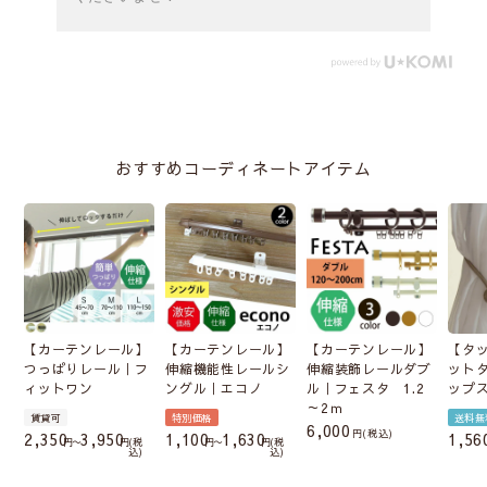
おすすめコーディネートアイテム
【カーテンレール】
【カーテンレール】
【カーテンレール】
【タ
つっぱりレール｜フ
伸縮機能性レールシ
伸縮装飾レールダブ
ット
ィットワン
ングル｜エコノ
ル｜フェスタ 1.2
ップ
～2ｍ
賃貸可
特別価格
送料無
6,000
税込
2,350
3,950
1,100
1,630
1,56
〜
税
〜
税
込
込