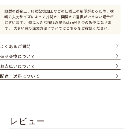
縫製の都合上、形状記憶加工などの仕様上の制限があるため、横
幅の入力サイズによって片開き・両開きの選択ができない場合が
ございます。 特に大きな横幅の場合は両開きでの製作になりま
す。 大きい窓の注文方法については
こちら
をご確認ください。
どちらも気に入ってます
よくあるご質問
北海道 Ｓ様より
返品交換について
引っ越しにともない部屋のカラーを赤とグレーにし
てカーテンから決めました。
お支払いについて
リビングには赤系の明るいイメージ、客間には落ち
配送・送料について
着いたグレー系にしました。
どちらも気に入ってます。
次はブルー系を寝室にと考えています。
レビュー