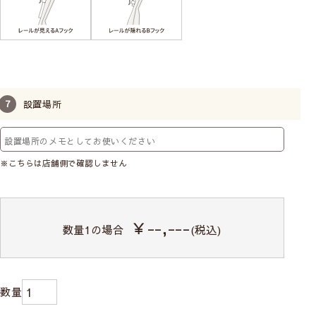
設置場所
※こちらは店舗側で確認しません
￥--,---
数量
1
の場合
(税込)
VALLILA
－ヴァリラ－
世界でも有名なフィンランドのインテリアブラン
ド。個性的なインパクトのある北欧らしいデザイ