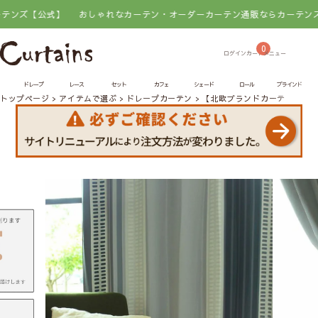
公式】
おしゃれなカーテン・オーダーカーテン通販ならカーテンズ【公式
0
ドレープ
レース
セット
カフェ
シェード
ロール
ブラインド
トップページ
アイテムで選ぶ
ドレープカーテン
【北欧ブランドカーテン】遮