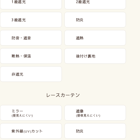
1級遮光
2級遮光
3級遮光
防炎
防音・遮音
遮熱
断熱・保温
後付け裏地
非遮光
レースカーテン
ミラー
遮像
(昼見えにくい)
(昼夜見えにくい)
紫外線
カット
防炎
(UV)