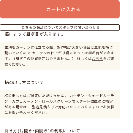
ンで、お部屋の窓まわりを華やかに飾ります。
カートに入れる
VALLILAのカーテンをすべて見る
こちらの商品についてスタッフに問い合わせる
幅によって継ぎ目が入ります。
生地をカーテンに仕立てる際、製作幅が大きい場合は生地を横に
お客様の声
繋いでいくので カーテンの仕上がり幅によっては継ぎ目ができま
す。（継ぎ目の位置指定はできません。） 詳しくは
こちら
をご確
＼喜びの声がたくさん！コーディネートの参考にも！／
認ください。
お客様の声
柄の出し方について
柄の出し方はご指定いただけません。 カーテン・シェードカーテ
ン・カフェカーテン・ロールスクリーンでスタート位置のご指定
がある場合は、 別途見積もりで対応いたしておりますのでお気軽
にお問い合わせください。
開き方(片開き･両開き)の制限について