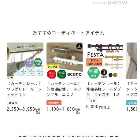
おすすめコーディネートアイテム
【カーテンレール】
【カーテンレール】
【カーテンレール】
【タ
つっぱりレール｜フ
伸縮機能性レールシ
伸縮装飾レールダブ
ット
ィットワン
ングル｜エコノ
ル｜フェスタ 1.2
ップ
～2ｍ
賃貸可
特別価格
送料無
6,000
税込
2,350
3,950
1,100
1,630
1,56
〜
税
〜
税
込
込