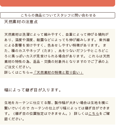
こちらの商品についてスタッフに問い合わせる
天然素材の注意点
天然素材は洗濯によって縮みやすく、自重によって伸びる傾向が
あり、温度や湿度、結露などによっても伸び縮みします。 紫外線
による影響を受けやすく、色あせしやすい特徴があります。 ま
た、種のカスやネップ（たま）、糸をつないだフシやところどこ
ろに黒っぽいカスが見受けられる場合があります。 これらは天然
素材の特性の為、返品・交換の対象外となりますのでご了承の上
ご注文ください。
詳しくはこちら⇒
「天然素材の特徴と取り扱い」
幅によって継ぎ目が入ります。
生地をカーテンに仕立てる際、製作幅が大きい場合は生地を横に
繋いでいくので カーテンの仕上がり幅によっては継ぎ目ができま
す。（継ぎ目の位置指定はできません。） 詳しくは
こちら
をご確
認ください。