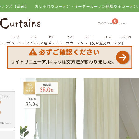
式】
おしゃれなカーテン・オーダーカーテン通販ならカーテンズ【公式】
0
ドレープ
レース
セット
カフェ
シェード
ロール
ブラインド
トップページ
アイテムで選ぶ
ドレープカーテン
【完全遮光カーテン】 ブラン