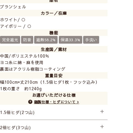
品名
ブランシェル
カラー／在庫
ホワイト/ ○
アイボリー / ○
機能
完全遮光
防音
遮熱58.2%
保温33.3%
手洗い
生産国／素材
中国/ポリエステル100％
ヨコ糸に綿・麻を使用
裏面はアクリル樹脂コーティング
重量目安
幅100cm×丈210cm（1.5倍ヒダ1枚・フック込み）
1枚の重さ 約1240g
お選びいただける仕様
縫製仕様・ヒダについて >
1.5倍ヒダ(2つ山)
├プレミアム縫製+形状記憶
2倍ヒダ(3つ山)