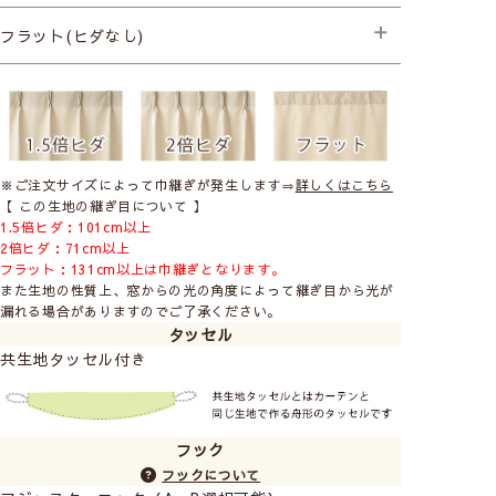
├プレミアム縫製+形状記憶
フラット(ヒダなし)
├プレミアム縫製
※ご注文サイズによって巾継ぎが発生します⇒
詳しくはこちら
【 この生地の継ぎ目について 】
1.5倍ヒダ：101cm以上
2倍ヒダ：71cm以上
フラット：131cm以上は巾継ぎとなります。
また生地の性質上、窓からの光の角度によって継ぎ目から光が
漏れる場合がありますのでご了承ください。
タッセル
共生地タッセル付き
フック
フックについて