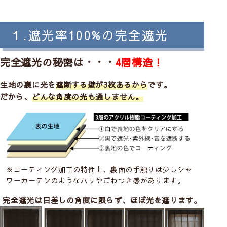
１.遮光率100%の完全遮光
完全遮光の秘密は・・・
4層構造！
生地の裏に光を
遮断する壁が3枚あるから
です。
だから、
どんな角度の光も通しません。
※コーティング加工の特性上、裏面の手触りは少しシャ
ワーカーテンのようなハリやごわつき感があります。
完全遮光は日差しの角度に限らず、ほぼ光を遮ります。