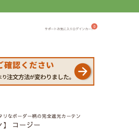
】
0
タリなボーダー柄の完全遮光カーテン
】 コージー