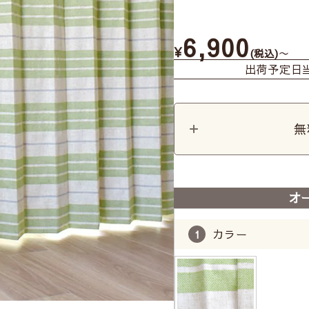
6,900
¥
〜
税込
出荷予定日
無
オ
カラー