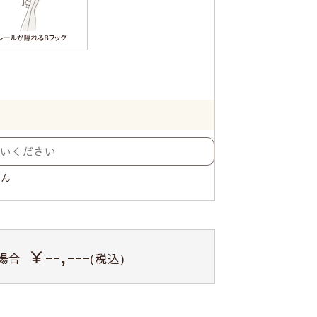
せん
￥--,---
場合
(税込)