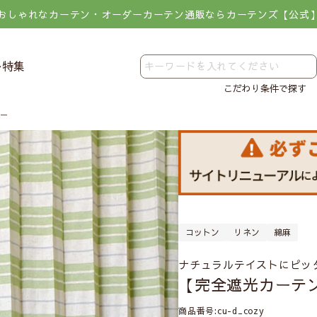
おしゃれなカーテン・オーダーカーテン通販ならカーテンズ【公式
レ特集
こだわり条件で探す
ジー
コットン
リネン
綿麻
ナチュラルテイストにピッ
【完全遮光カーテン
商品番号
cu-d_cozy