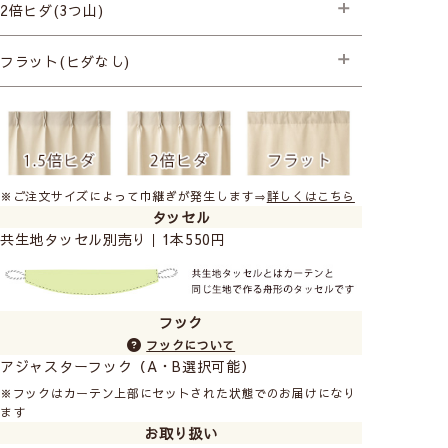
├プレミアム縫製+形状記憶
2倍ヒダ(3つ山)
├プレミアム縫製+形状記憶
フラット(ヒダなし)
├プレミアム縫製
※ご注文サイズによって巾継ぎが発生します⇒
詳しくはこちら
タッセル
共生地タッセル別売り｜1本550円
フック
フックについて
アジャスターフック（A・B選択可能）
※フックはカーテン上部にセットされた状態でのお届けになり
ます
お取り扱い