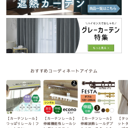
おすすめコーディネートアイテム
【カーテンレール】
【カーテンレール】
【カーテンレール】
【タ
つっぱりレール｜フ
伸縮機能性レールシ
伸縮装飾レールダブ
ット