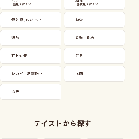
(昼見えにくい)
(昼夜見えにくい)
紫外線
カット
防炎
(UV)
遮熱
断熱・保温
花粉対策
消臭
防カビ・結露防止
抗菌
採光
テイストから探す