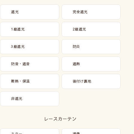
遮光
完全遮光
1級遮光
2級遮光
3級遮光
防炎
防音・遮音
遮熱
断熱・保温
後付け裏地
非遮光
レースカーテン
ミラー
遮像