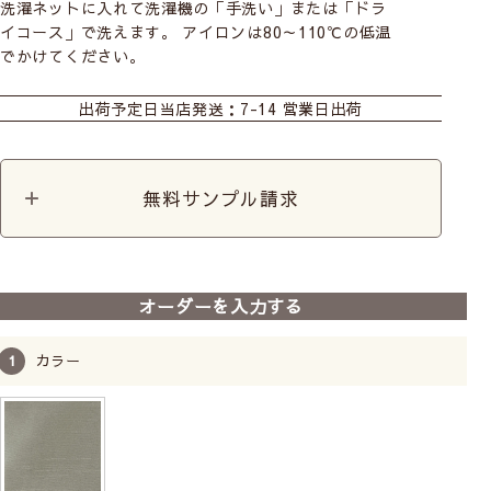
洗濯ネットに入れて洗濯機の「手洗い」または「ドラ
イコース」で洗えます。 アイロンは80～110℃の低温
でかけてください。
おすすめ商品
カーテン
シェード
カット生地
出荷予定日
当店発送：7-14 営業日出荷
無料サンプル請求
前
次
へ
へ
【遮光･防炎カーテン】フレ
オーダーを入力する
ーチェ(ホワイト)
2級遮光
防炎
洗濯機
遮熱率50.0％以上
カラー
6,800
税込