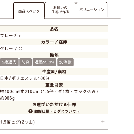
お揃いの
バリエーション
商品スペック
生地で作る
品名
フレーチェ
カラー／在庫
グレー / ○
機能
2級遮光
防炎
遮熱59.8%
洗濯機
生産国/素材
日本/ポリエステル100％
重量目安
幅100cm×丈210cm（1.5倍ヒダ1枚・フック込み）
約986g
お選びいただける仕様
縫製仕様・ヒダについて >
1.5倍ヒダ(2つ山)