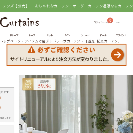
公式】
おしゃれなカーテン・オーダーカーテン通販ならカーテンズ【公式
0
ドレープ
レース
セット
カフェ
シェード
ロール
ブラインド
トップページ
アイテムで選ぶ
ドレープカーテン
【遮光･防炎カーテン】フレーチ