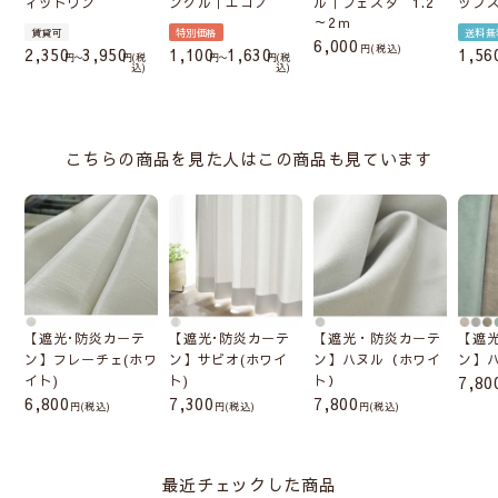
ィットワン
ングル｜エコノ
ル｜フェスタ 1.2
ップ
～2ｍ
賃貸可
特別価格
送料無
6,000
税込
2,350
3,950
1,100
1,630
1,56
〜
税
〜
税
込
込
こちらの商品を見た人はこの商品も見ています
【遮光･防炎カーテ
【遮光･防炎カーテ
【遮光・防炎カーテ
【遮
ン】フレーチェ(ホワ
ン】サビオ(ホワイ
ン】ハヌル（ホワイ
ン】
イト)
ト)
ト）
7,80
6,800
7,300
7,800
(税込)
(税込)
(税込)
最近チェックした商品