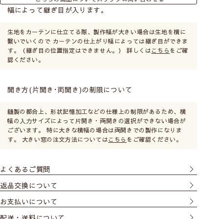
幅によって継ぎ目が入ります。
生地をカーテンに仕立てる際、製作幅が大きい場合は生地を横に
繋いでいくので カーテンの仕上がり幅によっては継ぎ目ができま
す。（継ぎ目の位置指定はできません。） 詳しくは
こちら
をご確
認ください。
開き方(片開き･両開き)の制限について
縫製の都合上、形状記憶加工などの仕様上の制限があるため、横
幅の入力サイズによって片開き・両開きの選択ができない場合が
ございます。 特に大きな横幅の場合は両開きでの製作になりま
す。 大きい窓の注文方法については
こちら
をご確認ください。
よくあるご質問
返品交換について
お支払いについて
配送・送料について