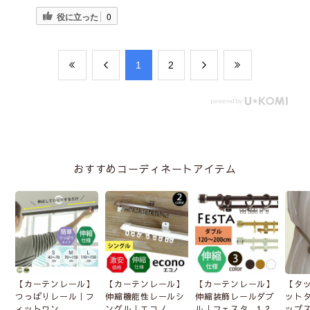
役に立った
0
​1
​2
おすすめコーディネートアイテム
【カーテンレール】
【カーテンレール】
【カーテンレール】
【タ
つっぱりレール｜フ
伸縮機能性レールシ
伸縮装飾レールダブ
ット
ィットワン
ングル｜エコノ
ル｜フェスタ 1.2
ップ