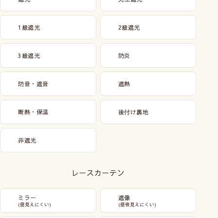
1級遮光
2級遮光
3級遮光
防炎
防音・遮音
遮熱
断熱・保温
後付け裏地
非遮光
レースカーテン
ミラー
遮像
(昼見えにくい)
(昼夜見えにくい)