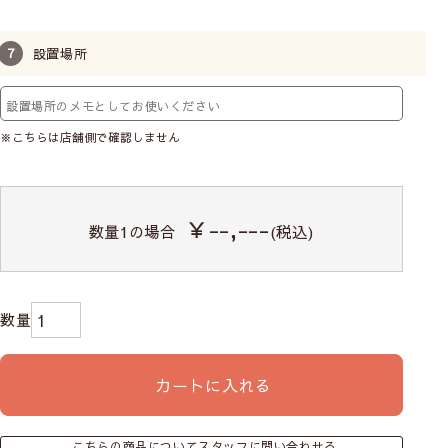
Class２
設置場所
やや透け感あり／人の輪郭が見える
Class３
※こちらは店舗側で確認しません
ほぼ透け感なし／わずかに人の気配を感じる
￥--,---
数量
1
の場合
(税込)
Class４
透け感はない／部屋に人が居るのがわからない
※レースカーテンに10cm近く接近すると、透け感のない
レースでもぼんやりとシルエットがわかる場合がありま
す。
カートに入れる
こちらの商品についてスタッフに問い合わせる