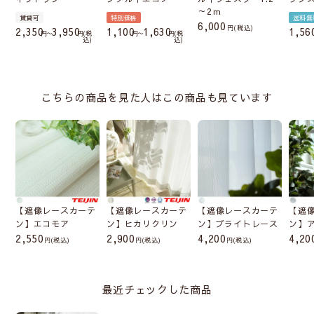
～2ｍ
賃貸可
特別価格
送料無
6,000
税込
2,350
3,950
1,100
1,630
1,56
〜
税
〜
税
込
込
こちらの商品を見た人はこの商品も見ています
【遮像レースカーテ
【遮像レースカーテ
【遮像レースカーテ
【遮
ン】エコモア
ン】ヒカリクリン
ン】ブライトレース
ン】
2,550
2,900
4,200
4,20
(税込)
(税込)
(税込)
最近チェックした商品