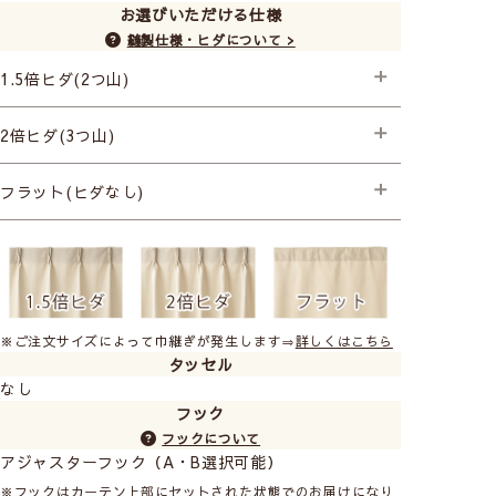
お選びいただける仕様
縫製仕様・ヒダについて >
1.5倍ヒダ(2つ山)
├プレミアム縫製
2倍ヒダ(3つ山)
├プレミアム縫製+形状記憶(片開き) +990円
├プレミアム縫製+形状記憶(両開き) +1,980円
├プレミアム縫製
フラット(ヒダなし)
├プレミアム縫製+形状記憶(片開き) +990円
├プレミアム縫製+形状記憶(両開き) +1,980円
├プレミアム縫製
昼も夜も見えにくいのに、お部屋が明るい無地のボイル
レース。
光を反射して屈折させる光沢糸「ウェーブロンプラス」
※ご注文サイズによって巾継ぎが発生します⇒
詳しくはこちら
タッセル
を使用しています。
なし
しっかり目隠ししながら、光を取り込み、お部屋を明る
フック
く快適に保ちます。
フックについて
夜も外からの視線を遮り、プライバシーを守ります。
アジャスターフック（A・B選択可能）
※フックはカーテン上部にセットされた状態でのお届けになり