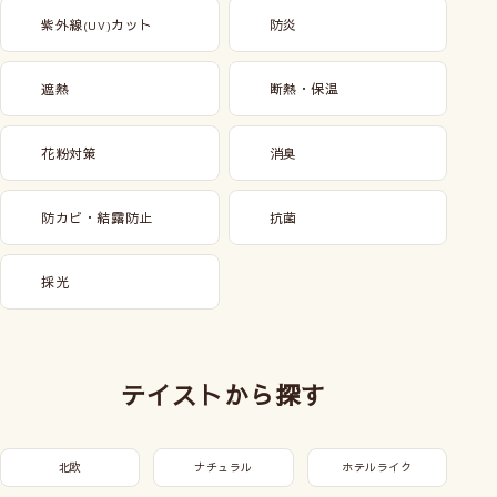
紫外線
カット
防炎
(UV)
遮熱
断熱・保温
花粉対策
消臭
防カビ・結露防止
抗菌
採光
テイストから探す
北欧
ナチュラル
ホテルライク