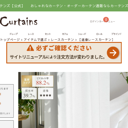
公式】
おしゃれなカーテン・オーダーカーテン通販ならカーテンズ【公式】
0
ドレープ
レース
セット
カフェ
シェード
ロール
ブラインド
トップページ
アイテムで選ぶ
レースカーテン
【遮像レースカーテン】クリン