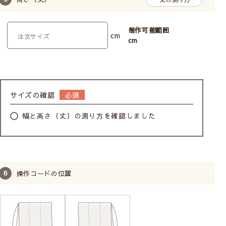
制作可能範囲
cm
cm
ボールチェーン操作で昇降
操作が軽い
広い幅の窓におすすめ
サイズの確認
耐久性がある
幅と高さ（丈）の測り方を確認しました
TOSOのドラム式メカを使用しています。BOX型
なので、窓側(裏面)もすっきりまとまっています。
メカに厚みがあり重くなるため、カーテンレール付
けには不向きです。
柄の位置（模様の出し方）は指定できません。
操作コードの位置
お子様がいるお家でも
安心してお使いいただけます