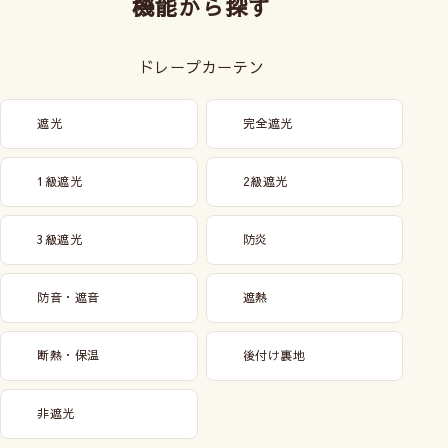
機能から探す
ドレープカーテン
メカ本体は分解したり、生地からコードを
遮光
完全遮光
外さないでください。
(壊れたりシェードが綺麗
にあがらなくなる恐れがあります)
1級遮光
2級遮光
3級遮光
防炎
防音・遮音
遮熱
断熱・保温
後付け裏地
非遮光