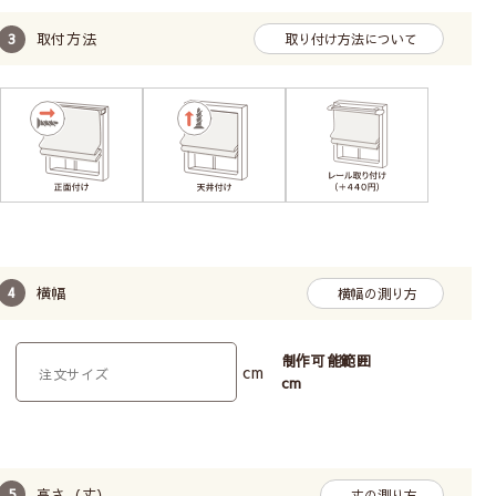
取付方法
取り付け方法について
コード(ひも)操作で昇降
お手頃価格
せまい幅の小窓におすすめ
長い丈の場合、昇降に力が必要です。
広い幅の窓は昇降コードが切れるおそれがありお勧
めしません。
横幅
横幅の測り方
柄の位置（模様の出し方）は指定できません。
制作可能範囲
シングルシェード【ドラム式】
cm
cm
高さ（丈）
丈の測り方