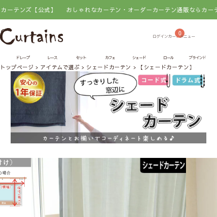
ンズ【公式】
おしゃれなカーテン・オーダーカーテン通販ならカーテンズ
0
ドレープ
レース
セット
カフェ
シェード
ロール
ブラインド
トップページ
アイテムで選ぶ
シェードカーテン
【シェードカーテン】ベネッ