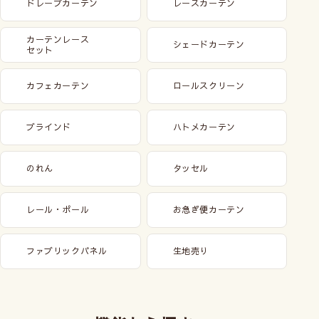
ドレープカーテン
レースカーテン
レールの幅から左右2cmず
つマイナスです。カーテン
レールの耐重量に注意して
カーテンレース
シェードカーテン
セット
お選びください。
カフェカーテン
ロールスクリーン
ブラインド
ハトメカーテン
シェードの取付け方法
のれん
タッセル
サイズの測り方
レール・ポール
お急ぎ便カーテン
ファブリックパネル
生地売り