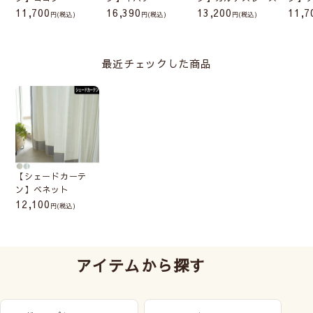
間があきます。光を取りた
11,700
16,390
13,200
11,7
(税込)
(税込)
(税込)
いキッチンやトイレの小窓
に向いています。
最近チェックした商品
正面付け
窓枠の外側の壁に取付ける
ので、窓枠が隠れるように
大きいサイズにします。光
【シェードカーテ
漏れがなく、室内が見えま
ン】ベネット
せん。
12,100
(税込)
アイテムから探す
カーテンレール付け
専用の金具でカーテンレー
ルに取付けます。製品幅は