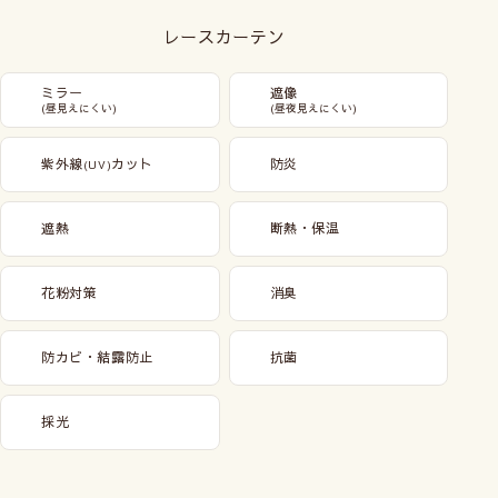
レースカーテン
ミラー
遮像
(昼見えにくい)
(昼夜見えにくい)
紫外線
カット
防炎
(UV)
遮熱
断熱・保温
花粉対策
消臭
防カビ・結露防止
抗菌
採光