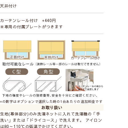
天井付け
カーテンレール付け +440円
※専用の付属プレートがつきます
メインの家具が白のインテリアに爽やかさをプラスする
のにピッタリなブルー！
2色とは思えない多彩な色合いに見える魅惑のストライ
プ柄。
西海岸スタイル、ナチュラルインテリアによく合いま
す。
非遮光生地なので光は取り込み、お部屋を明るく保ちま
す。
+の数字はオプションで選択した時の1台あたりの追加料金です
お取り扱い
生地(幕体部分)のみ洗濯ネットに入れて洗濯機の「手
洗い」または「ドライコース」で洗えます。 アイロン
は80～110℃の低温でかけてください。