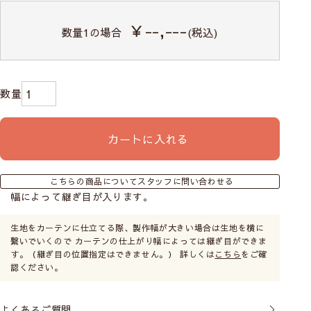
￥--,---
数量
1
の場合
(税込)
お子様の手に届かないように、チェーンをくるくると
巻いて付属のクリップで留めておくことができます。
操作位置はお部屋に合わせて
カートに入れる
こちらの商品についてスタッフに問い合わせる
幅によって継ぎ目が入ります。
生地をカーテンに仕立てる際、製作幅が大きい場合は生地を横に
繋いでいくので カーテンの仕上がり幅によっては継ぎ目ができま
す。（継ぎ目の位置指定はできません。） 詳しくは
こちら
をご確
認ください。
シェードカーテンの操作コードの位置を左右どちらか
お選びいただけます。お部屋の間取りや窓の位置に合
よくあるご質問