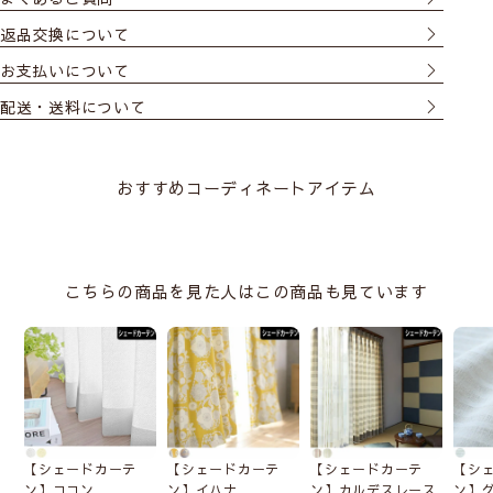
わせてご自由にお選びください。
返品交換について
特にご希望がない場合は右操作タイプで仕上げます。
お支払いについて
配送・送料について
取り付け方によってサイズが変わります
シェードカーテンは取付け方によって注文サイズが変わるの
おすすめコーディネートアイテム
でご注意ください。
・小窓の場合は窓枠の内側に取り付ける
天井付け
・リビングや寝室などの比較的大きめの窓なら光の漏れない
正面付け
がおすすめです。
こちらの商品を見た人はこの商品も見ています
カーテンレールにも取付けは可能ですが、レールに重さの負
荷がかかるのでご注意ください。（ドラム式は特に負荷が大
きいため不向きです）
必ずサイズの測り方をご一読ください。
天井付け
窓枠の内側に取付けます。
【シェードカーテ
【シェードカーテ
【シェードカーテ
【シ
窓枠とシェード間に少し隙
ン】ココン
ン】イハナ
ン】カルデスレース
ン】