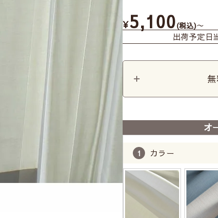
5,100
¥
〜
税込
出荷予定日
無
オ
カラー