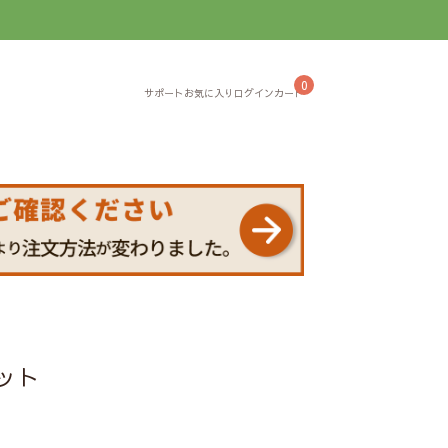
】
0
ット