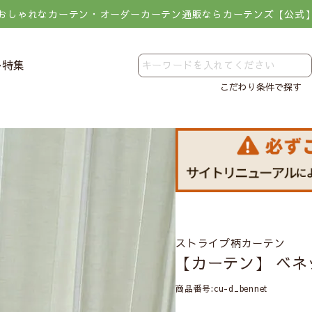
おしゃれなカーテン・オーダーカーテン通販ならカーテンズ【公式
レ特集
こだわり条件で探す
ストライプ柄カーテン
【カーテン】 ベネ
商品番号
cu-d_bennet