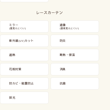
レースカーテン
ミラー
遮像
(昼見えにくい)
(昼夜見えにくい)
紫外線
カット
防炎
(UV)
遮熱
断熱・保温
花粉対策
消臭
防カビ・結露防止
抗菌
採光