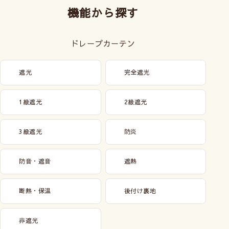
機能から探す
ドレープカーテン
遮光
完全遮光
1級遮光
2級遮光
3級遮光
防炎
防音・遮音
遮熱
断熱・保温
後付け裏地
非遮光