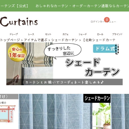
【公式】
おしゃれなカーテン・オーダーカーテン通販ならカーテンズ【公式
0
ドレープ
レース
セット
カフェ
シェード
ロール
ブラインド
トップページ
アイテムで選ぶ
シェードカーテン
【北欧シェードカーテン】ヒ