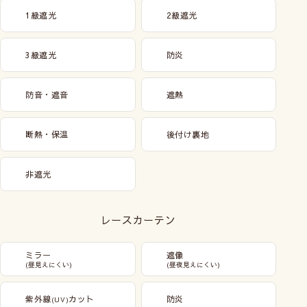
1級遮光
2級遮光
3級遮光
防炎
防音・遮音
遮熱
断熱・保温
後付け裏地
非遮光
レースカーテン
ミラー
遮像
(昼見えにくい)
(昼夜見えにくい)
紫外線
カット
防炎
(UV)