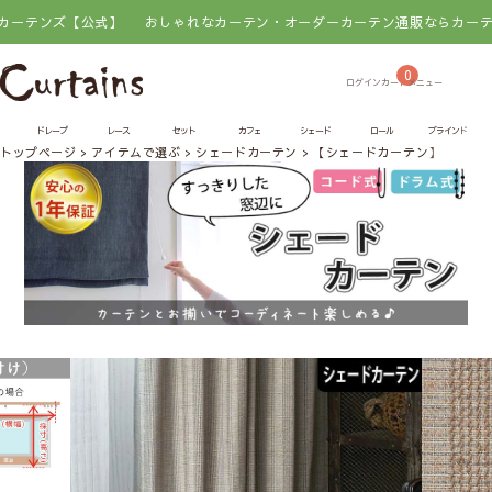
【公式】
おしゃれなカーテン・オーダーカーテン通販ならカーテンズ【公式
0
ドレープ
レース
セット
カフェ
シェード
ロール
ブラインド
トップページ
アイテムで選ぶ
シェードカーテン
【シェードカーテン】リアン