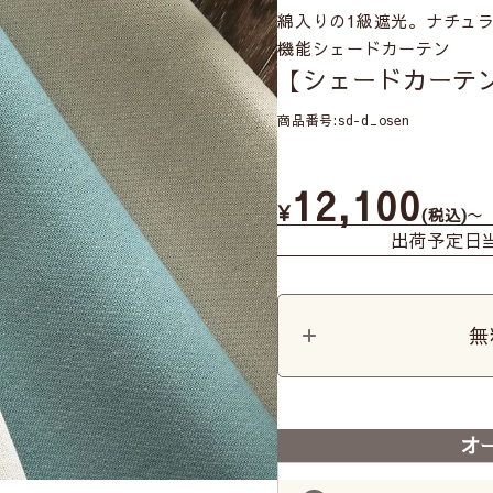
綿入りの1級遮光。ナチュ
機能シェードカーテン
【シェードカーテ
商品番号
sd-d_osen
12,100
¥
〜
税込
出荷予定日
無
オ