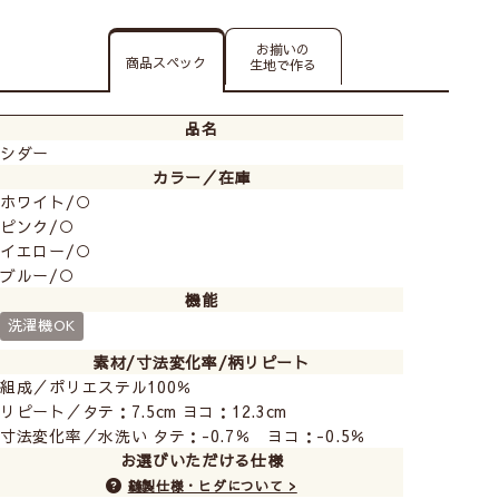
お揃いの
商品スペック
生地で作る
品名
シダー
カラー／在庫
ホワイト/○
ピンク/○
イエロー/○
ブルー/○
機能
洗濯機OK
素材/寸法変化率/柄リピート
組成／ポリエステル100％
リピート／タテ：7.5cm ヨコ：12.3cm
寸法変化率／水洗い タテ：-0.7％ ヨコ：-0.5％
お選びいただける仕様
縫製仕様・ヒダについて >