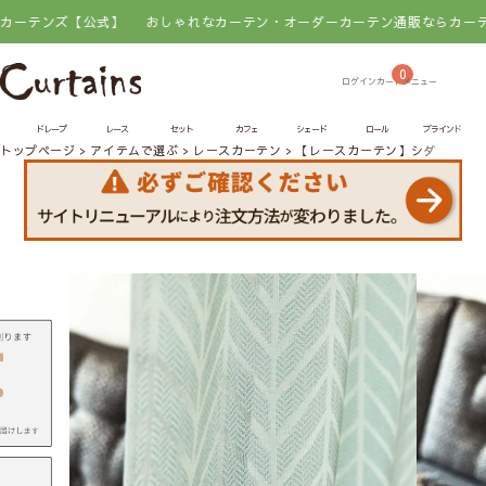
ズ【公式】
おしゃれなカーテン・オーダーカーテン通販ならカーテンズ【公
0
ドレープ
レース
セット
カフェ
シェード
ロール
ブラインド
トップページ
アイテムで選ぶ
レースカーテン
【レースカーテン】シダーレー