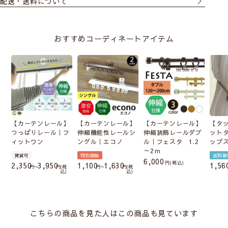
配送・送料について
おすすめコーディネートアイテム
【カーテンレール】
【カーテンレール】
【カーテンレール】
【タ
つっぱりレール｜フ
伸縮機能性レールシ
伸縮装飾レールダブ
ット
ィットワン
ングル｜エコノ
ル｜フェスタ 1.2
ップ
～2ｍ
賃貸可
特別価格
送料無
6,000
税込
2,350
3,950
1,100
1,630
1,56
〜
税
〜
税
込
込
こちらの商品を見た人はこの商品も見ています