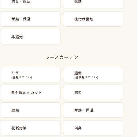
防音・遮音
遮熱
断熱・保温
後付け裏地
非遮光
レースカーテン
ミラー
遮像
(昼見えにくい)
(昼夜見えにくい)
紫外線
カット
防炎
(UV)
遮熱
断熱・保温
花粉対策
消臭