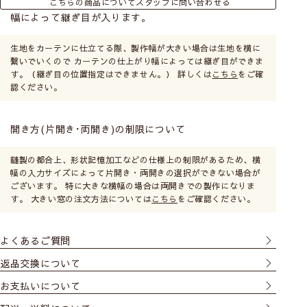
こちらの商品についてスタッフに問い合わせる
幅によって継ぎ目が入ります。
生地をカーテンに仕立てる際、製作幅が大きい場合は生地を横に
繋いでいくので カーテンの仕上がり幅によっては継ぎ目ができま
す。（継ぎ目の位置指定はできません。） 詳しくは
こちら
をご確
認ください。
開き方(片開き･両開き)の制限について
縫製の都合上、形状記憶加工などの仕様上の制限があるため、横
幅の入力サイズによって片開き・両開きの選択ができない場合が
ございます。 特に大きな横幅の場合は両開きでの製作になりま
す。 大きい窓の注文方法については
こちら
をご確認ください。
よくあるご質問
返品交換について
お支払いについて