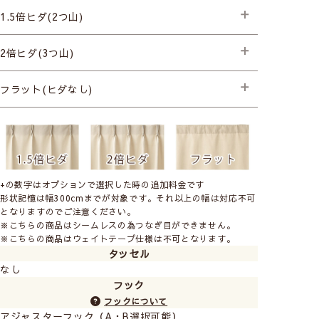
1.5倍ヒダ(2つ山)
├プレミアム縫製
2倍ヒダ(3つ山)
├プレミアム縫製+形状記憶(片開き) +990円
├プレミアム縫製+形状記憶(両開き) +1,980円
├プレミアム縫製
フラット(ヒダなし)
├プレミアム縫製+形状記憶(片開き) +990円
├プレミアム縫製+形状記憶(両開き) +1,980円
├プレミアム縫製
+の数字はオプションで選択した時の追加料金です
形状記憶は幅300cmまでが対象です。それ以上の幅は対応不可
となりますのでご注意ください。
※こちらの商品はシームレスの為つなぎ目ができません。
※こちらの商品はウェイトテープ仕様は不可となります。
タッセル
なし
フック
フックについて
アジャスターフック（A・B選択可能）