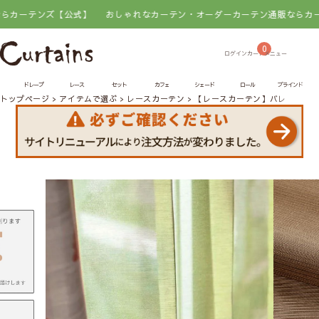
テンズ【公式】
おしゃれなカーテン・オーダーカーテン通販ならカーテンズ
0
ドレープ
レース
セット
カフェ
シェード
ロール
ブラインド
トップページ
アイテムで選ぶ
レースカーテン
【レースカーテン】バレンサレ