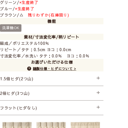
グリーン/
×生産終了
ブルー/
×生産終了
ブラウン/△
残りわずか(在庫限り)
機能
洗濯機OK
素材/寸法変化率/柄リピート
組成／ポリエステル100％
リピート／タテ：0.5cm ヨコ：0.0cm
寸法変化率／水洗い タテ：0.0％ ヨコ：0.0％
お選びいただける仕様
縫製仕様・ヒダについて >
1.5倍ヒダ(2つ山)
├プレミアム縫製
2倍ヒダ(3つ山)
├プレミアム縫製+形状記憶(片開き) +990円
├プレミアム縫製+形状記憶(両開き) +1,980円
├プレミアム縫製
フラット(ヒダなし)
├プレミアム縫製+形状記憶(片開き) +990円
├プレミアム縫製+形状記憶(両開き) +1,980円
├プレミアム縫製