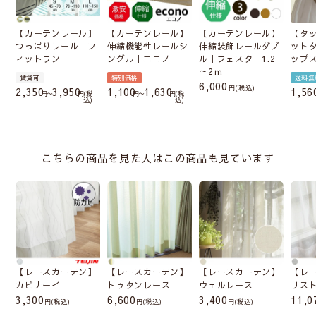
【カーテンレール】
【カーテンレール】
【カーテンレール】
【タ
つっぱりレール｜フ
伸縮機能性レールシ
伸縮装飾レールダブ
ット
ィットワン
ングル｜エコノ
ル｜フェスタ 1.2
ップ
～2ｍ
賃貸可
特別価格
送料無
6,000
税込
2,350
3,950
1,100
1,630
1,56
〜
税
〜
税
込
込
こちらの商品を見た人はこの商品も見ています
【レースカーテン】
【レースカーテン】
【レースカーテン】
【レ
カビナーイ
トゥタンレース
ウェルレース
リス
3,300
6,600
3,400
11,0
(税込)
(税込)
(税込)