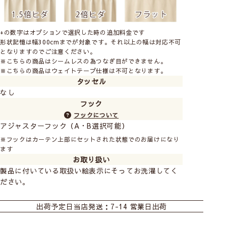
+の数字はオプションで選択した時の追加料金です
形状記憶は幅300cmまでが対象です。それ以上の幅は対応不可
となりますのでご注意ください。
※こちらの商品はシームレスの為つなぎ目ができません。
※こちらの商品はウェイトテープ仕様は不可となります。
タッセル
なし
フック
フックについて
アジャスターフック（A・B選択可能）
※フックはカーテン上部にセットされた状態でのお届けになり
ます
お取り扱い
製品に付いている取扱い絵表示にそってお洗濯してく
ださい。
カーテン
シェード
カフェカーテン
出荷予定日
当店発送：7-14 営業日出荷