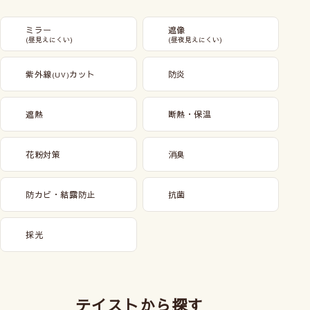
ミラー
遮像
(昼見えにくい)
(昼夜見えにくい)
紫外線
カット
防炎
(UV)
遮熱
断熱・保温
花粉対策
消臭
防カビ・結露防止
抗菌
採光
テイストから探す