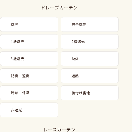
ドレープカーテン
遮光
完全遮光
1級遮光
2級遮光
3級遮光
防炎
防音・遮音
遮熱
断熱・保温
後付け裏地
非遮光
レースカーテン