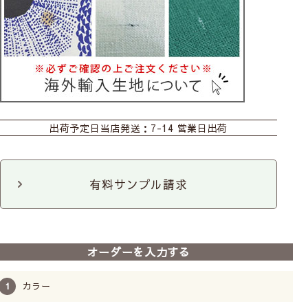
カーテン
シェード
カフェ
出荷予定日
当店発送：7-14 営業日出荷
クッションカバー
カット生地
有料サンプル請求
CABBAGES＆ROSES
－キャベジズ＆ロ
ーゼズ－
オーダーを入力する
イギリス発のライフスタイルブランド。ナチュラ
ルでタイムレスな世界観やヴィンテージ風仕上が
りが特徴で美しく、英国らしい遊び心を加えたス
カラー
タイルが人気です。