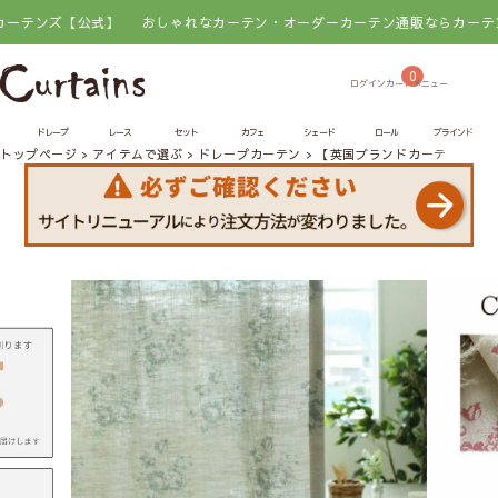
ズ【公式】
おしゃれなカーテン・オーダーカーテン通販ならカーテンズ【公
0
ドレープ
レース
セット
カフェ
シェード
ロール
ブラインド
トップページ
アイテムで選ぶ
ドレープカーテン
【英国ブランドカーテン】Sナ