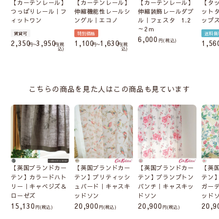
【カーテンレール】
【カーテンレール】
【カーテンレール】
【タ
つっぱりレール｜フ
伸縮機能性レールシ
伸縮装飾レールダブ
ット
ィットワン
ングル｜エコノ
ル｜フェスタ 1.2
ップ
～2ｍ
賃貸可
特別価格
送料無
6,000
税込
2,350
3,950
1,100
1,630
1,56
〜
税
〜
税
込
込
こちらの商品を見た人はこの商品も見ています
【英国ブランドカー
【英国ブランドカー
【英国ブランドカー
【英
テン】カラードハト
テン】ブリティッシ
テン】ブランプトン
テン
リー｜キャベジズ＆
ュバード｜キャスキ
バンチ｜キャスキッ
ガー
ローゼズ
ッドソン
ドソン
ッド
15,130
20,900
20,900
20,9
(税込)
(税込)
(税込)