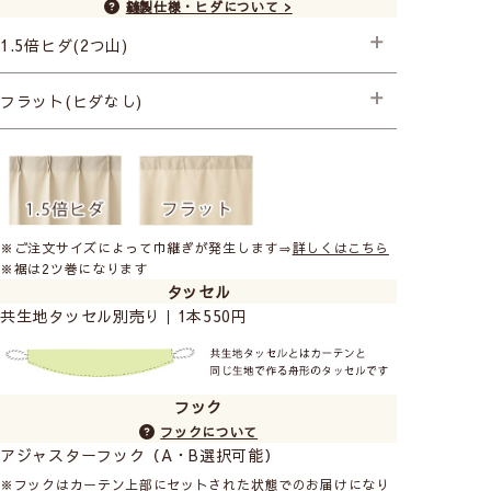
縫製仕様・ヒダについて >
上質なリトアニアリネン生地は光を優しく取り込み、ふ
1.5倍ヒダ(2つ山)
んわりと明るいお部屋に。
高級感はありつつ、フラットカーテンの抜け感のある雰
├プレミアム縫製
フラット(ヒダなし)
囲気も絶妙にマッチします。
├プレミアム縫製
※ご注文サイズによって巾継ぎが発生します⇒
詳しくはこちら
※裾は2ツ巻になります
タッセル
共生地タッセル別売り｜1本550円
フック
フックについて
アジャスターフック（A・B選択可能）
リトアニアリネン100％の上質な生地。柔らかく心地の
※フックはカーテン上部にセットされた状態でのお届けになり