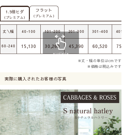
フラット
1.5倍ヒダ
（プレミアム）
（プレミアム）
丈＼幅
40-100
101-200
201-300
301-400
401-500
15,130
30,260
45,390
60,520
75,650
60-240
scrollable
※丈・幅の単位はcmです
※価格は税込みです
実際に購入されたお客様の写真