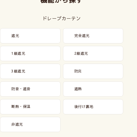
ドレープカーテン
遮光
完全遮光
1級遮光
2級遮光
3級遮光
防炎
防音・遮音
遮熱
断熱・保温
後付け裏地
非遮光