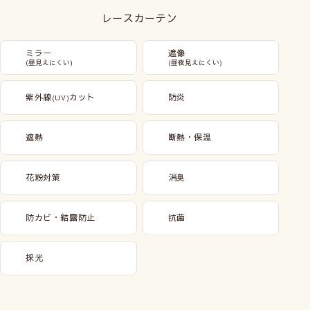
レースカーテン
ミラー
遮像
(昼見えにくい)
(昼夜見えにくい)
紫外線
カット
防炎
(UV)
遮熱
断熱・保温
花粉対策
消臭
防カビ・結露防止
抗菌
採光