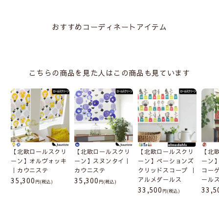
おすすめコーディネートアイテム
こちらの商品を見た人はこの商品も見ています
【北欧ロールスクリ
【北欧ロールスクリ
【北欧ロールスクリ
【北
ーン】オルヴォッキ
ーン】スヌンタイ｜
ーン】ペーションズ
ーン
｜カウニステ
カウニステ
クリッドスコープ ｜
コー
35,300
35,300
アルメダールス
ール
(税込)
(税込)
33,500
33,5
(税込)