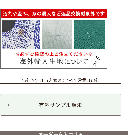
カーテン
シェード
ダブルシェード
出荷予定日
当店発送：7-14 営業日出荷
シェード幕体
ロールスクリーン
カフェ
のれん
既製のれん
マルチクロス
有料サンプル請求
ファブリックパネル
クッションカバー
ハンカチ
ポットホルダー
オーダーを入力する