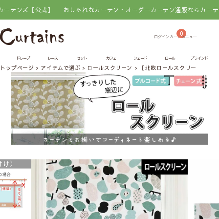
【公式】
おしゃれなカーテン・オーダーカーテン通販ならカーテンズ【公式
0
ドレープ
レース
セット
カフェ
シェード
ロール
ブラインド
トップページ
アイテムで選ぶ
ロールスクリーン
【北欧ロールスクリーン】ト