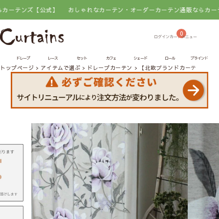
ンズ【公式】
おしゃれなカーテン・オーダーカーテン通販ならカーテンズ【
0
ドレープ
レース
セット
カフェ
シェード
ロール
ブラインド
トップページ
アイテムで選ぶ
ドレープカーテン
【北欧ブランドカーテン】ロ