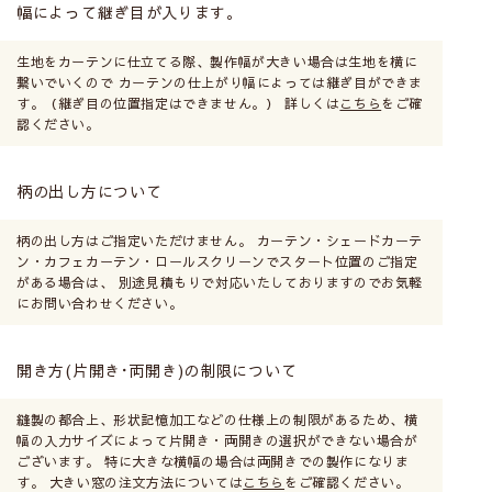
幅によって継ぎ目が入ります。
生地をカーテンに仕立てる際、製作幅が大きい場合は生地を横に
繋いでいくので カーテンの仕上がり幅によっては継ぎ目ができま
す。（継ぎ目の位置指定はできません。） 詳しくは
こちら
をご確
認ください。
柄の出し方について
柄の出し方はご指定いただけません。 カーテン・シェードカーテ
ン・カフェカーテン・ロールスクリーンでスタート位置のご指定
がある場合は、 別途見積もりで対応いたしておりますのでお気軽
にお問い合わせください。
開き方(片開き･両開き)の制限について
縫製の都合上、形状記憶加工などの仕様上の制限があるため、横
幅の入力サイズによって片開き・両開きの選択ができない場合が
ございます。 特に大きな横幅の場合は両開きでの製作になりま
す。 大きい窓の注文方法については
こちら
をご確認ください。