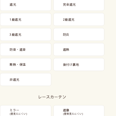
遮光
完全遮光
1級遮光
2級遮光
3級遮光
防炎
防音・遮音
遮熱
断熱・保温
後付け裏地
非遮光
レースカーテン
ミラー
遮像
(昼見えにくい)
(昼夜見えにくい)