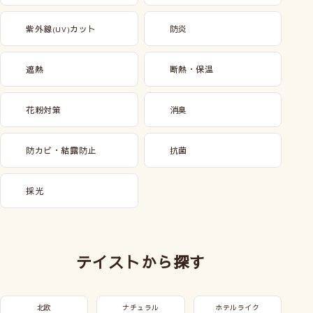
紫外線
カット
防炎
(UV)
遮熱
断熱・保温
花粉対策
消臭
防カビ・結露防止
抗菌
採光
テイストから探す
北欧
ナチュラル
ホテルライク