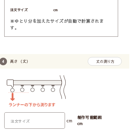
注文サイズ
cm
※ゆとり分を加えたサイズが自動で計算されま
す。
高さ（丈）
丈の測り方
VALLILA
－ヴァリラ－
制作可能範囲
cm
cm
世界でも有名なフィンランドのインテリアブラン
ド。個性的なインパクトのある北欧らしいデザイ