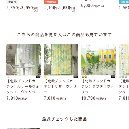
賃貸可
特別価格
送料無
6,000
税込
2,350
3,950
1,100
1,630
1,56
〜
税
〜
税
込
込
こちらの商品を見た人はこの商品も見ています
【北欧ブランドカー
【北欧ブランドカー
【北欧ブランドカー
【北
テン】ルナールウォ
テン】リザ｜ヴァリ
テン】ラプチ｜ヴァ
テン
ッシュ｜ヴァリラ
ラ
リラ
シュ
7,810
7,810
10,780
7,81
(税込)
(税込)
(税込)
最近チェックした商品