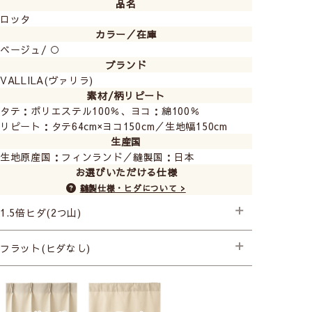
品名
ロッタ
カラー／在庫
ベージュ/ ○
ブランド
VALLILA(ヴァリラ)
素材/柄リピート
タテ：ポリエステル100％、ヨコ：綿100％
リピート：タテ64cm×ヨコ150cm／生地幅150cm
生産国
生地原産国：フィンランド／縫製国：日本
お選びいただける仕様
縫製仕様・ヒダについて >
1.5倍ヒダ(2つ山)
├プレミアム縫製
フラット(ヒダなし)
├プレミアム縫製