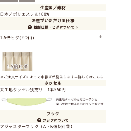
生産国／素材
日本／ポリエステル100%
お選びいただける仕様
縫製仕様・ヒダについて >
1.5倍ヒダ(2つ山)
├スタンダード縫製+形状記憶
しっかりした織り目でラグジュアリー感があり、実際触
※ご注文サイズによって巾継ぎが発生します⇒
詳しくはこちら
タッセル
ってみると手触りがよいソフトな生地です。
共生地タッセル別売り｜1本550円
遮光2級なので夜はお部屋をしっかり暗くしてくれるの
でぐっすり眠れ、
朝はほどよく日光を取り入れてくれるので、気持ちよく
目覚めます。
フック
フックについて
アジャスターフック（A・B選択可能）