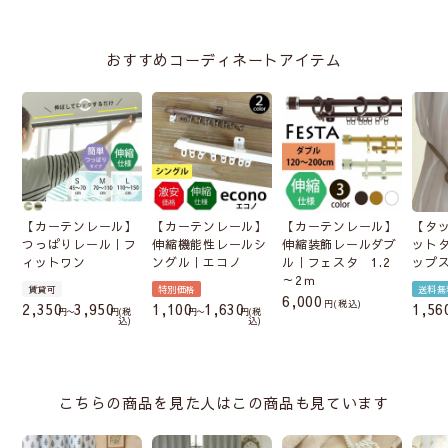
おすすめコーディネートアイテム
【カーテンレール】
【カーテンレール】
【カーテンレール】
【タ
つっぱりレール｜フ
伸縮機能性レールシ
伸縮装飾レールダブ
ット
ィットワン
ングル｜エコノ
ル｜フェスタ 1.2
ップ
～2ｍ
賃貸可
特別価格
送料無
6,000
税込
2,350
3,950
1,100
1,630
1,56
〜
税
〜
税
込
込
こちらの商品を見た人はこの商品も見ています