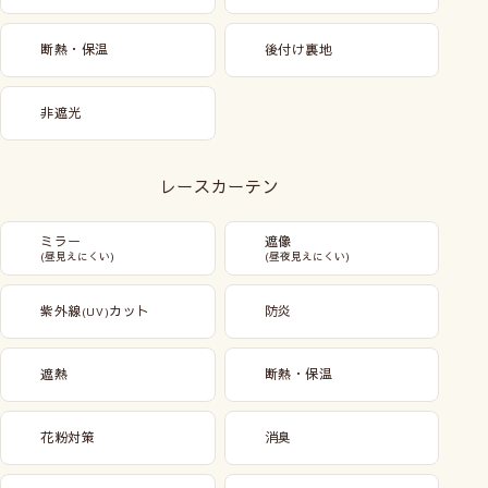
断熱・保温
後付け裏地
非遮光
レースカーテン
ミラー
遮像
(昼見えにくい)
(昼夜見えにくい)
紫外線
カット
防炎
(UV)
遮熱
断熱・保温
花粉対策
消臭