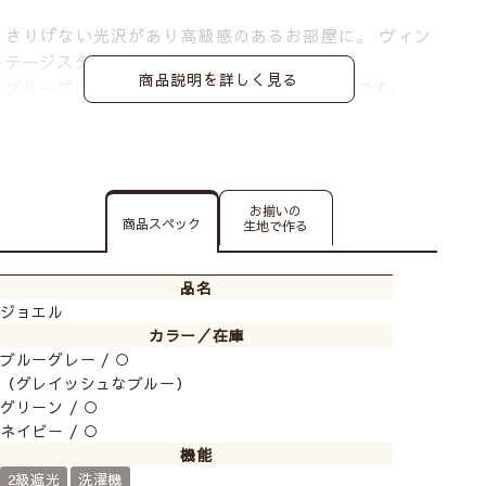
さりげない光沢があり高級感のあるお部屋に。 ヴィン
テージスタイルにもぴったりです。
商品説明を詳しく見る
ブルーグレー、グリーン、ネイビーの3色展開です。
お揃いの
商品スペック
生地で作る
品名
ジョエル
カラー／在庫
ブルーグレー / ○
（グレイッシュなブルー）
グリーン / ○
ネイビー / ○
機能
2級遮光
洗濯機