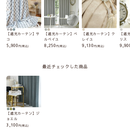
【遮光カーテン】サ
【遮光カーテン】ベ
【遮光カーテン】ク
【遮
コ
ルベイユ
レイユ
リス
5,900
8,250
9,130
9,90
(税込)
(税込)
(税込)
最近チェックした商品
【遮光カーテン】ジ
ョエル
3,100
(税込)