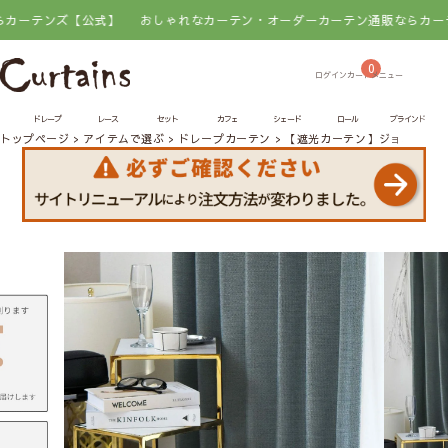
ンズ【公式】
おしゃれなカーテン・オーダーカーテン通販ならカーテンズ【
0
ドレープ
レース
セット
カフェ
シェード
ロール
ブラインド
トップページ
アイテムで選ぶ
ドレープカーテン
【遮光カーテン】ジョエル