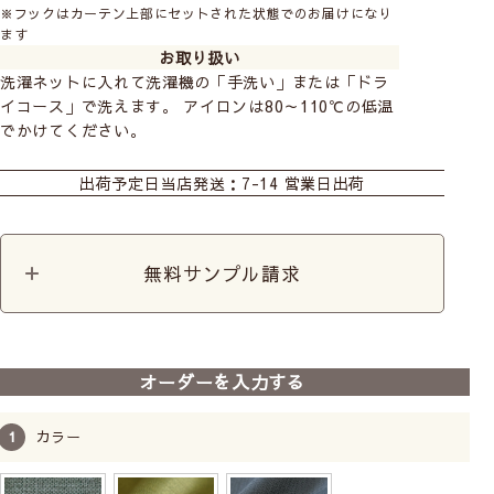
※フックはカーテン上部にセットされた状態でのお届けになり
ます
お取り扱い
洗濯ネットに入れて洗濯機の「手洗い」または「ドラ
イコース」で洗えます。 アイロンは80～110℃の低温
でかけてください。
カーテン
カット生地
出荷予定日
当店発送：7-14 営業日出荷
無料サンプル請求
ブルーグレーはグレイッシュなブルーで、シックで落ち
着いた色です。
味のある黄みがかったくすみがすこしあります。
オーダーを入力する
寝室やリビング、書斎など、落ち着いてくつろぎたいお
部屋と相性抜群です。
カラー