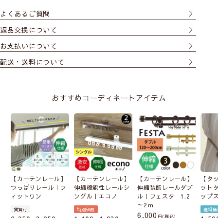
よくあるご質問
返品交換について
お支払いについて
配送・送料について
おすすめコーディネートアイテム
【カーテンレール】
【カーテンレール】
【カーテンレール】
【タ
つっぱりレール｜フ
伸縮機能性レールシ
伸縮装飾レールダブ
ット
ィットワン
ングル｜エコノ
ル｜フェスタ 1.2
ップ
～2ｍ
賃貸可
特別価格
送料無
6,000
税込