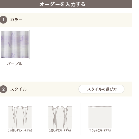
【既製レースカーテン(1枚
オーダーを入力する
入り)】ディズニー｜17柄
既製サイズ
1枚単位
洗濯機
プレゼント付
カラー
6,160
7,260
〜
税込
パープル
スタイル
スタイルの選び方