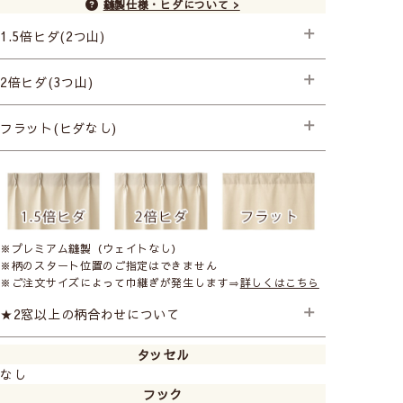
縫製仕様・ヒダについて >
1.5倍ヒダ(2つ山)
├プレミアム縫製
2倍ヒダ(3つ山)
├プレミアム縫製
フラット(ヒダなし)
├プレミアム縫製
※プレミアム縫製（ウェイトなし）
※柄のスタート位置のご指定はできません
※ご注文サイズによって巾継ぎが発生します⇒
詳しくはこちら
★2窓以上の柄合わせについて
タッセル
2窓以上のご注文で柄のスタート位置を合わせたい場合は
なし
追加料金となります。ご注文の際に備考欄にご記入くだ
さい。 ご注文後金額を変更させていただきます。
フック