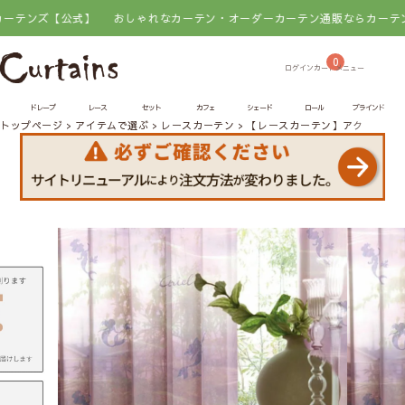
【公式】
おしゃれなカーテン・オーダーカーテン通販ならカーテンズ【公
0
ドレープ
レース
セット
カフェ
シェード
ロール
ブラインド
トップページ
アイテムで選ぶ
レースカーテン
【レースカーテン】アクア｜PRIN