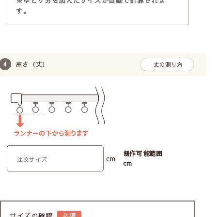
す。
高さ（丈）
丈の測り方
制作可能範囲
cm
cm
サイズの確認