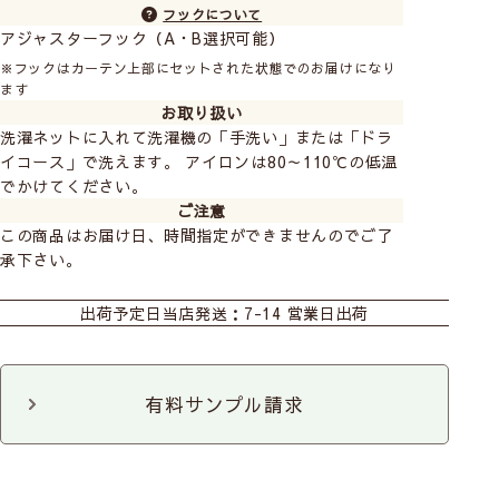
2窓の柄合わせ +1,500円
フックについて
3窓の柄合わせ +3,000円
アジャスターフック（A・B選択可能）
※フックはカーテン上部にセットされた状態でのお届けになり
ます
お取り扱い
洗濯ネットに入れて洗濯機の「手洗い」または「ドラ
イコース」で洗えます。 アイロンは80～110℃の低温
でかけてください。
ご注意
この商品はお届け日、時間指定ができませんのでご了
承下さい。
おすすめ商品
カーテン
既製カーテン
出荷予定日
当店発送：7-14 営業日出荷
有料サンプル請求
前
次
へ
へ