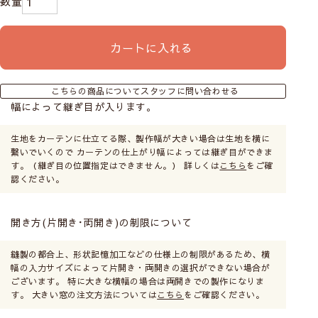
カートに入れる
こちらの商品についてスタッフに問い合わせる
幅によって継ぎ目が入ります。
生地をカーテンに仕立てる際、製作幅が大きい場合は生地を横に
繋いでいくので カーテンの仕上がり幅によっては継ぎ目ができま
す。（継ぎ目の位置指定はできません。） 詳しくは
こちら
をご確
認ください。
開き方(片開き･両開き)の制限について
縫製の都合上、形状記憶加工などの仕様上の制限があるため、横
幅の入力サイズによって片開き・両開きの選択ができない場合が
ございます。 特に大きな横幅の場合は両開きでの製作になりま
す。 大きい窓の注文方法については
こちら
をご確認ください。