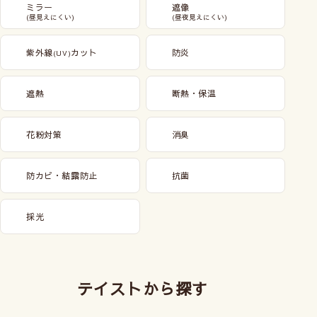
ミラー
遮像
(昼見えにくい)
(昼夜見えにくい)
紫外線
カット
防炎
(UV)
遮熱
断熱・保温
花粉対策
消臭
防カビ・結露防止
抗菌
採光
テイストから探す