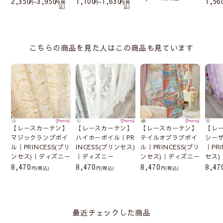
2,350
3,950
1,100
1,630
1,56
〜
税
〜
税
込
込
こちらの商品を見た人はこの商品も見ています
【レースカーテン】
【レースカーテン】
【レースカーテン】
【レ
マジックランプボイ
ハイホーボイル｜PR
テイルオブラブボイ
シー
ル｜PRINCESS(プリ
INCESS(プリンセス)
ル｜PRINCESS(プリ
｜PR
ンセス)｜ディズニー
｜ディズニー
ンセス)｜ディズニー
セス)
8,470
8,470
8,470
8,47
(税込)
(税込)
(税込)
最近チェックした商品