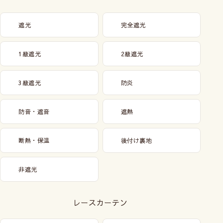
遮光
完全遮光
1級遮光
2級遮光
3級遮光
防炎
防音・遮音
遮熱
断熱・保温
後付け裏地
非遮光
レースカーテン