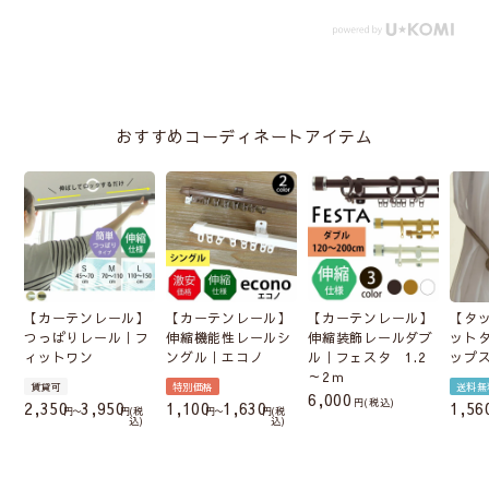
おすすめコーディネートアイテム
【カーテンレール】
【カーテンレール】
【カーテンレール】
【タ
つっぱりレール｜フ
伸縮機能性レールシ
伸縮装飾レールダブ
ット
ィットワン
ングル｜エコノ
ル｜フェスタ 1.2
ップ
～2ｍ
賃貸可
特別価格
送料無
6,000
税込
2,350
3,950
1,100
1,630
1,56
〜
税
〜
税
込
込