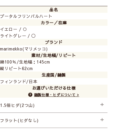
品名
プータルフリンパルハート
カラー／在庫
イエロー / ○
ライトグレー / ◯
ブランド
marimekko(マリメッコ)
素材/生地幅/リピート
綿100％/生地幅：145cm
縦リピート62cm
生産国/縫製
フィンランド/日本
お選びいただける仕様
縫製仕様・ヒダについて >
1.5倍ヒダ(2つ山)
├プレミアム縫製
フラット(ヒダなし)