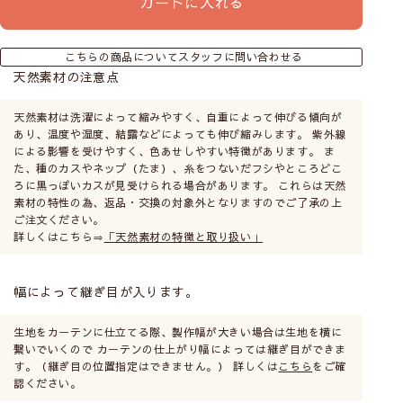
カートに入れる
こちらの商品についてスタッフに問い合わせる
天然素材の注意点
天然素材は洗濯によって縮みやすく、自重によって伸びる傾向が
あり、温度や湿度、結露などによっても伸び縮みします。 紫外線
による影響を受けやすく、色あせしやすい特徴があります。 ま
た、種のカスやネップ（たま）、糸をつないだフシやところどこ
ろに黒っぽいカスが見受けられる場合があります。 これらは天然
素材の特性の為、返品・交換の対象外となりますのでご了承の上
ご注文ください。
詳しくはこちら⇒
「天然素材の特徴と取り扱い」
幅によって継ぎ目が入ります。
生地をカーテンに仕立てる際、製作幅が大きい場合は生地を横に
繋いでいくので カーテンの仕上がり幅によっては継ぎ目ができま
す。（継ぎ目の位置指定はできません。） 詳しくは
こちら
をご確
認ください。