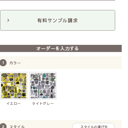
のれん
マルチクロス
タペストリー
有料サンプル請求
ファブリックパネル
ファブリックパネル
3枚セット
オーダーを入力する
カラー
イエロー
ライトグレー
スタイル
スタイルの選び方