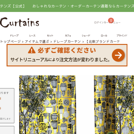
式】
おしゃれなカーテン・オーダーカーテン通販ならカーテンズ【公式】
0
ドレープ
レース
セット
カフェ
シェード
ロール
ブラインド
トップページ
アイテムで選ぶ
ドレープカーテン
【北欧ブランドカーテン】プ