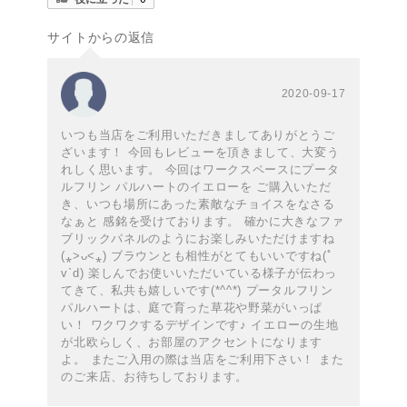
サイトからの返信
2020-09-17
いつも当店をご利用いただきましてありがとうご
ざいます！ 今回もレビューを頂きまして、大変う
れしく思います。 今回はワークスペースにプータ
ルフリン パルハートのイエローを ご購入いただ
き、いつも場所にあった素敵なチョイスをなさる
なぁと 感銘を受けております。 確かに大きなファ
ブリックパネルのようにお楽しみいただけますね
(⁎˃ᴗ˂⁎) ブラウンとも相性がとてもいいですね(ﾟ
v`d) 楽しんでお使いいただいている様子が伝わっ
てきて、私共も嬉しいです(*^^*) プータルフリン
パルハートは、庭で育った草花や野菜がいっぱ
い！ ワクワクするデザインです♪ イエローの生地
が北欧らしく、お部屋のアクセントになります
よ。 またご入用の際は当店をご利用下さい！ また
のご来店、お待ちしております。