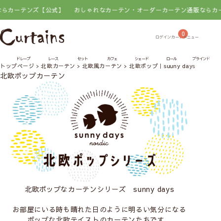
ンズ【公式】
おしゃれなカーテン・オーダーカーテン通販ならカーテンズ【
0
ドレープ
レース
セット
カフェ
シェード
ロール
ブラインド
トップページ
北欧カーテン
北欧風カーテン
北欧ポップ｜suuny days
北欧ポップカーテン
北欧ポップなカーテンシリーズ
sunny days
お部屋にいる時も晴れた日のように明るい気分になる
ポップな北欧テイストのカーテンたちです。