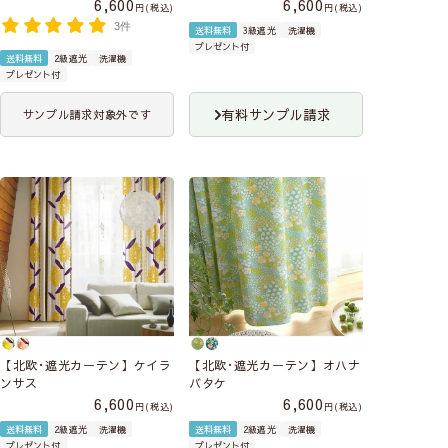
6,600
6,600
税込
税込
3件
送料無料
3級遮光
洗濯機
プレゼント付
送料無料
2級遮光
洗濯機
プレゼント付
有料サンプル請求
サンプル請求対象外です
【北欧･遮光カーテン】ケイラ
【北欧･遮光カーテン】オハナ
ンサス
バタケ
6,600
6,600
税込
税込
送料無料
2級遮光
洗濯機
送料無料
2級遮光
洗濯機
プレゼント付
プレゼント付