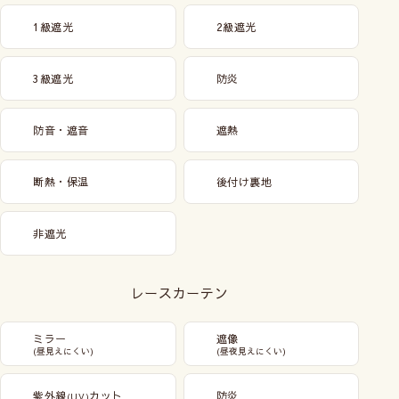
1級遮光
2級遮光
3級遮光
防炎
防音・遮音
遮熱
断熱・保温
後付け裏地
非遮光
レースカーテン
ミラー
遮像
(昼見えにくい)
(昼夜見えにくい)
紫外線
カット
防炎
(UV)