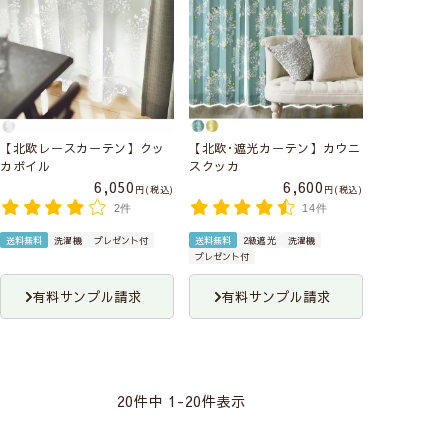
【北欧レースカーテン】クッ
【北欧･遮光カーテン】カウニ
カボイル
スクッカ
6,050
6,600
税込
税込
2件
14件
送料無料
洗濯機
プレゼント付
送料無料
2級遮光
洗濯機
プレゼント付
有料サンプル請求
有料サンプル請求
20
件中
1
-
20
件表示