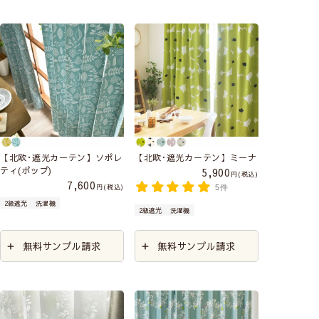
【北欧･遮光カーテン】ソポレ
【北欧･遮光カーテン】ミーナ
ティ(ポップ)
5,900
税込
7,600
税込
5件
2級遮光
洗濯機
2級遮光
洗濯機
無料サンプル請求
無料サンプル請求