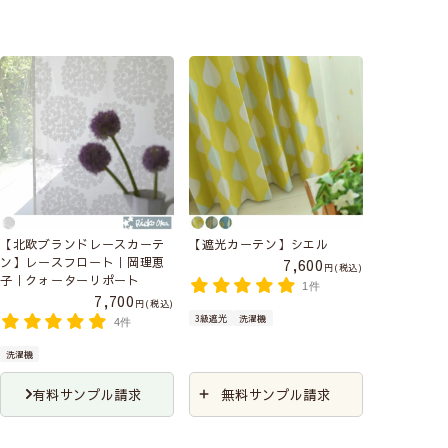
【北欧ブランドレースカーテ
【遮光カーテン】シエル
ン】レースフロート｜岡理恵
7,600
税込
子｜クォーターリポート
1件
7,700
税込
3級遮光
洗濯機
4件
洗濯機
有料サンプル請求
無料サンプル請求