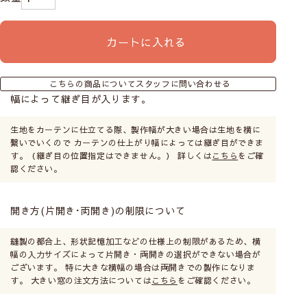
カートに入れる
こちらの商品についてスタッフに問い合わせる
幅によって継ぎ目が入ります。
生地をカーテンに仕立てる際、製作幅が大きい場合は生地を横に
繋いでいくので カーテンの仕上がり幅によっては継ぎ目ができま
す。（継ぎ目の位置指定はできません。） 詳しくは
こちら
をご確
認ください。
開き方(片開き･両開き)の制限について
縫製の都合上、形状記憶加工などの仕様上の制限があるため、横
幅の入力サイズによって片開き・両開きの選択ができない場合が
ございます。 特に大きな横幅の場合は両開きでの製作になりま
す。 大きい窓の注文方法については
こちら
をご確認ください。