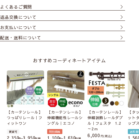
よくあるご質問
返品交換について
お支払いについて
配送・送料について
おすすめコーディネートアイテム
【カーテンレール】
【カーテンレール】
【カーテンレール】
【タ
つっぱりレール｜フ
伸縮機能性レールシ
伸縮装飾レールダブ
ット
ィットワン
ングル｜エコノ
ル｜フェスタ 1.2
ップ
～2ｍ
賃貸可
特別価格
送料無
6,000
税込
2,350
3,950
1,100
1,630
1,56
〜
税
〜
税