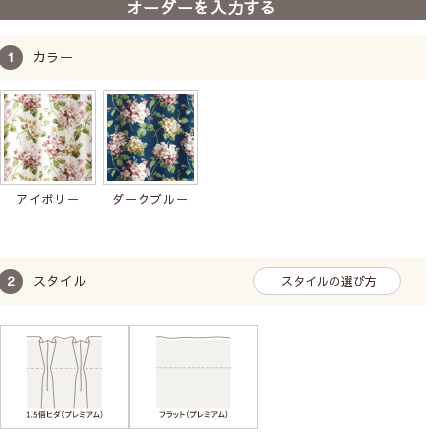
オーダーを入力する
ディズニー厚地｜19柄
既製サイズ
1枚単位
洗濯機
プレゼント付
カラー
7,260
8,360
〜
税込
アイボリー
ダークブルー
スタイル
スタイルの選び方