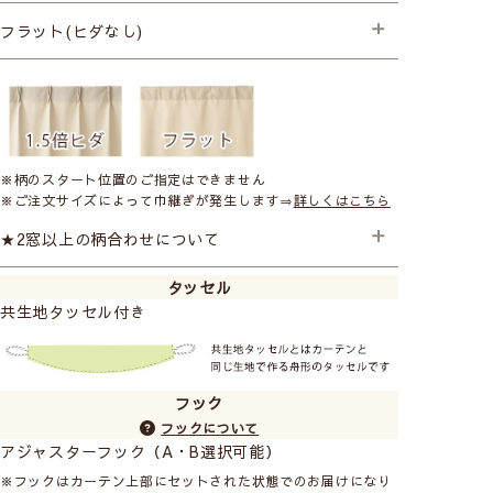
├プレミアム縫製＋形状記憶
フラット(ヒダなし)
（ウェイトは入りません）
├プレミアム縫製
※柄のスタート位置のご指定はできません
※ご注文サイズによって巾継ぎが発生します⇒
詳しくはこちら
★2窓以上の柄合わせについて
タッセル
2窓以上のご注文で柄のスタート位置を合わせたい場合は
共生地タッセル付き
追加料金となります。ご注文の際に備考欄にご記入くだ
さい。 ご注文後金額を変更させていただきます。
2窓の柄合わせ +1,500円
3窓の柄合わせ +3,000円
フック
フックについて
アジャスターフック（A・B選択可能）
※フックはカーテン上部にセットされた状態でのお届けになり