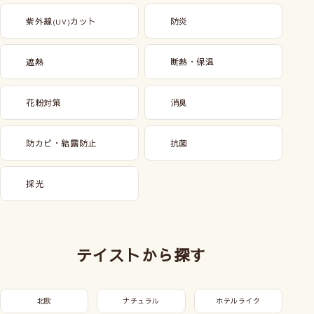
紫外線
カット
防炎
(UV)
遮熱
断熱・保温
花粉対策
消臭
防カビ・結露防止
抗菌
採光
テイストから探す
北欧
ナチュラル
ホテルライク