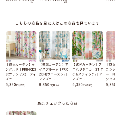
込
込
こちらの商品を見た人はこの商品も見ています
【遮光カーテン】タ
【遮光カーテン】ア
【遮光カーテン】ア
【遮
ングルド｜PRINCES
イスブルーム｜FRO
ロハボタニカ｜STIT
ラシ
S(プリンセス)｜ディ
ZEN(フローズン)｜
CH(スティッチ)｜デ
ー｜P
ズニー
ディズニー
ィズニー
ンセ
9,350
9,350
9,350
9,35
(税込)
(税込)
(税込)
最近チェックした商品