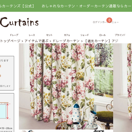
ンズ【公式】
おしゃれなカーテン・オーダーカーテン通販ならカーテンズ【
0
ドレープ
レース
セット
カフェ
シェード
ロール
ブラインド
トップページ
アイテムで選ぶ
ドレープカーテン
【遮光カーテン】アジサイ｜AL