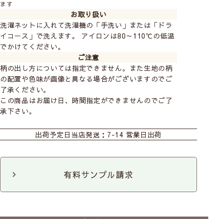
ます
お取り扱い
洗濯ネットに入れて洗濯機の「手洗い」または「ドラ
イコース」で洗えます。 アイロンは80～110℃の低温
でかけてください。
ご注意
柄の出し方については指定できません。また生地の柄
の配置や色味が画像と異なる場合がございますのでご
了承ください。
この商品はお届け日、時間指定ができませんのでご了
承下さい。
おすすめ商品
カーテン
既製カーテン
出荷予定日
当店発送：7-14 営業日出荷
有料サンプル請求
前
次
へ
へ
【既製カーテン(1枚入り)】