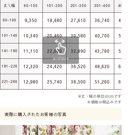
丈＼幅
60-100
101-200
201-300
301-400
401-500
9,350
18,480
27,610
36,740
45,870
60-100
10,340
20,460
30,580
40,700
50,820
101-140
11,110
22,000
32,890
43,780
54,670
141-180
scrollable
12,320
24,420
36,520
48,620
60,720
181-220
12,980
25,740
38,500
51,260
64,020
221-260
※丈・幅の単位はcmです
※価格は税込みです
実際に購入されたお客様の写真