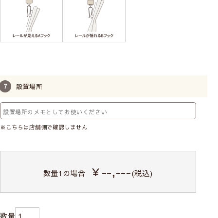
設置場所
※こちらは店舗側で確認しません
￥--,---
数量
1
の場合
(税込)