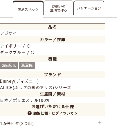
お揃いの
バリエーション
商品スペック
生地で作る
品名
アジサイ
カラー／在庫
アイボリー / ○
ダークブルー / ○
機能
2級遮光
洗濯機
ブランド
Disney(ディズニー)
ALICE(ふしぎの国のアリス)シリーズ
生産国／素材
日本／ポリエステル100％
お選びいただける仕様
縫製仕様・ヒダについて >
1.5倍ヒダ(2つ山)