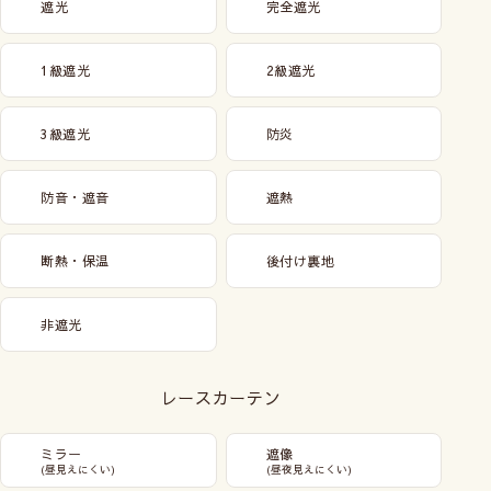
遮光
完全遮光
1級遮光
2級遮光
3級遮光
防炎
防音・遮音
遮熱
断熱・保温
後付け裏地
非遮光
レースカーテン
ミラー
遮像
(昼見えにくい)
(昼夜見えにくい)