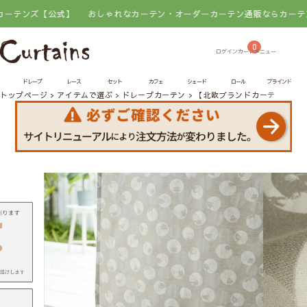
【公式】
おしゃれなカーテン・オーダーカーテン通販ならカーテンズ【公
0
ドレープ
レース
セット
カフェ
シェード
ロール
ブラインド
トップページ
アイテムで選ぶ
ドレープカーテン
【北欧ブランドカーテン】バ