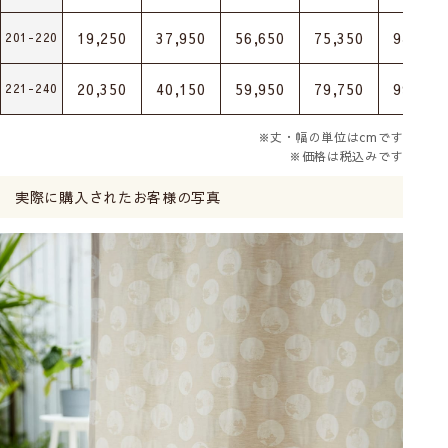
19,250
37,950
56,650
75,350
94,050
201-220
20,350
40,150
59,950
79,750
99,550
221-240
※丈・幅の単位はcmです
※価格は税込みです
実際に購入されたお客様の写真