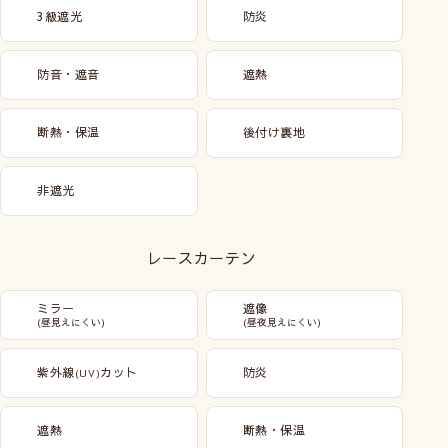
3級遮光
防炎
防音・遮音
遮熱
断熱・保温
後付け裏地
非遮光
レースカーテン
ミラー
遮像
(昼見えにくい)
(昼夜見えにくい)
紫外線
カット
防炎
(UV)
遮熱
断熱・保温