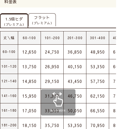
料金表
フラット
1.5倍ヒダ
（プレミアム）
（プレミアム）
丈＼幅
60-100
101-200
201-300
301-400
401-500
12,650
24,750
36,850
48,950
61,050
60-100
13,750
26,950
40,150
53,350
66,550
101-120
14,850
29,150
43,450
57,750
72,050
121-140
15,950
31,350
46,750
62,150
77,550
141-160
17,050
33,550
50,050
66,550
83,050
161-180
scrollable
18,150
35,750
53,350
70,950
88,550
181-200