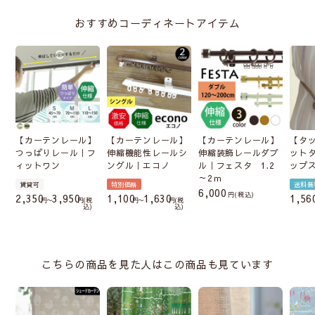
おすすめコーディネートアイテム
【カーテンレール】
【カーテンレール】
【カーテンレール】
【タ
つっぱりレール｜フ
伸縮機能性レールシ
伸縮装飾レールダブ
ット
ィットワン
ングル｜エコノ
ル｜フェスタ 1.2
ップ
～2ｍ
賃貸可
特別価格
送料無
6,000
税込
2,350
3,950
1,100
1,630
1,56
〜
税
〜
税
込
込
こちらの商品を見た人はこの商品も見ています