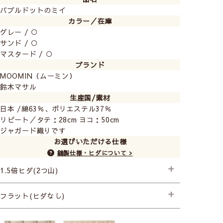
バブルドットのミイ
カラー／在庫
グレー / ○
サンド / ○
マスタード / ○
ブランド
MOOMIN（ムーミン）
鈴木マサル
生産国/素材
日本 /綿63％、ポリエステル37％
リピート／タテ：28cm ヨコ：50cm
ジャガード織りです
お選びいただける仕様
縫製仕様・ヒダについて >
1.5倍ヒダ(2つ山)
├プレミアム縫製
フラット(ヒダなし)
├プレミアム縫製