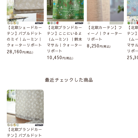
【北欧シェードカー
【北欧ブランドカー
【北欧カーテン】フ
【北
テン】バブルドット
テン】ここにいるよ
ィーノ｜クォーター
テン
のミイ｜ムーミン｜
（ムーミン）｜鈴木
リポート
（ム
クォーターリポート
マサル｜クォーター
8,250
マサ
(税込)
28,160
リポート
リポ
(税込)
10,450
25,3
(税込)
最近チェックした商品
【北欧ブランドカー
テン】バブルドット