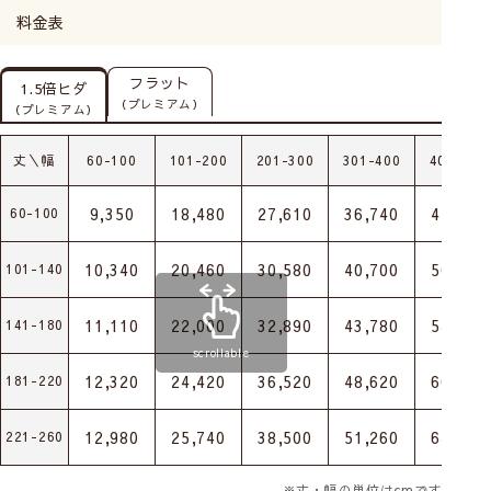
料金表
フラット
1.5倍ヒダ
（プレミアム）
（プレミアム）
丈＼幅
60-100
101-200
201-300
301-400
401-500
9,350
18,480
27,610
36,740
45,870
60-100
10,340
20,460
30,580
40,700
50,820
101-140
11,110
22,000
32,890
43,780
54,670
141-180
scrollable
12,320
24,420
36,520
48,620
60,720
181-220
12,980
25,740
38,500
51,260
64,020
221-260
※丈・幅の単位はcmです