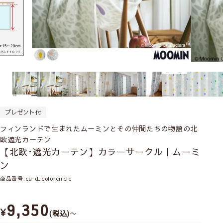
プレゼント付
フィンランドで生まれたムーミンとその仲間たちの物語の北
欧遮光カーテン
【北欧･遮光カーテン】カラーサークル｜ムーミ
ン
商品番号
cu-d_colorcircle
9,350
¥
税込
〜