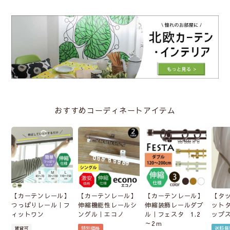
おすすめコーディネートアイテム
【カーテンレール】
【カーテンレール】
【カーテンレール】
【タ
つっぱりレール｜フ
伸縮機能性レールシ
伸縮装飾レールダブ
ット
ィットワン
ングル｜エコノ
ル｜フェスタ 1.2
ップ
～2ｍ
賃貸可
特別価格
送料無