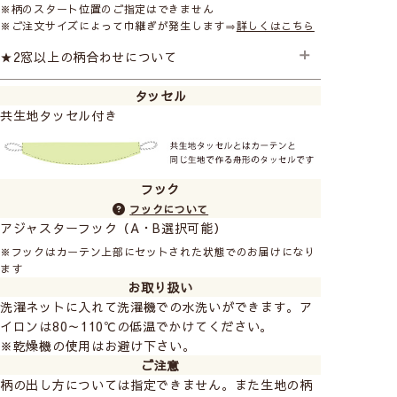
※柄のスタート位置のご指定はできません
※ご注文サイズによって巾継ぎが発生します⇒
詳しくはこちら
★2窓以上の柄合わせについて
タッセル
2窓以上のご注文で柄のスタート位置を合わせたい場合は
共生地タッセル付き
追加料金となります。ご注文の際に備考欄にご記入くだ
さい。 ご注文後金額を変更させていただきます。
2窓の柄合わせ +1,500円
3窓の柄合わせ +3,000円
フック
フックについて
アジャスターフック（A・B選択可能）
※フックはカーテン上部にセットされた状態でのお届けになり
ます
お取り扱い
洗濯ネットに入れて洗濯機での水洗いができます。ア
イロンは80～110℃の低温でかけてください。
※乾燥機の使用はお避け下さい。
ご注意
柄の出し方については指定できません。また生地の柄