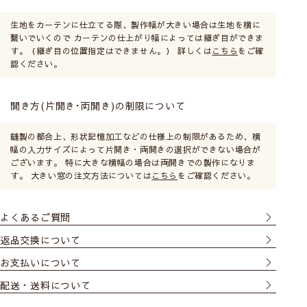
生地をカーテンに仕立てる際、製作幅が大きい場合は生地を横に
繋いでいくので カーテンの仕上がり幅によっては継ぎ目ができま
す。（継ぎ目の位置指定はできません。） 詳しくは
こちら
をご確
認ください。
開き方(片開き･両開き)の制限について
縫製の都合上、形状記憶加工などの仕様上の制限があるため、横
幅の入力サイズによって片開き・両開きの選択ができない場合が
ございます。 特に大きな横幅の場合は両開きでの製作になりま
す。 大きい窓の注文方法については
こちら
をご確認ください。
よくあるご質問
返品交換について
お支払いについて
配送・送料について