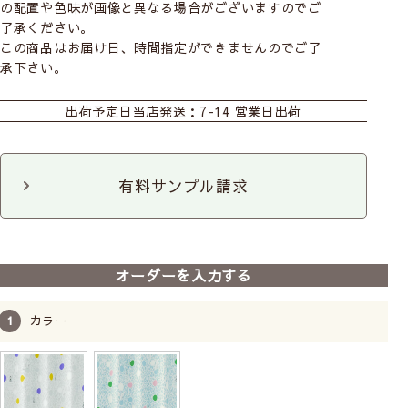
の配置や色味が画像と異なる場合がございますのでご
了承ください。
この商品はお届け日、時間指定ができませんのでご了
承下さい。
おすすめ商品
カーテン
既製カーテン
シェード
出荷予定日
当店発送：7-14 営業日出荷
ロールスクリーン
有料サンプル請求
前
次
へ
へ
【既製カーテン(1枚入り)】
オーダーを入力する
ムーミン｜24柄
既製サイズ
1枚単位
洗濯機
プレゼント付
カラー
7,260
8,360
〜
税込