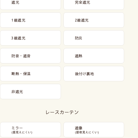
遮光
完全遮光
1級遮光
2級遮光
3級遮光
防炎
防音・遮音
遮熱
断熱・保温
後付け裏地
非遮光
レースカーテン
ミラー
遮像
(昼見えにくい)
(昼夜見えにくい)