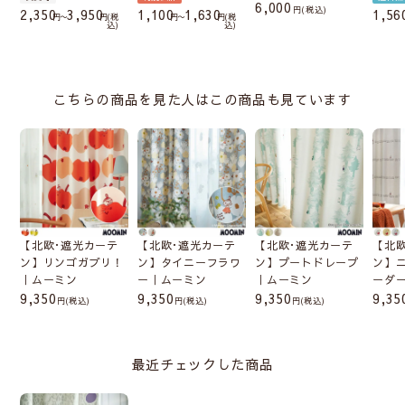
6,000
税込
2,350
3,950
1,100
1,630
1,56
〜
税
〜
税
込
込
こちらの商品を見た人はこの商品も見ています
【北欧･遮光カーテ
【北欧･遮光カーテ
【北欧･遮光カーテ
【北
ン】リンゴガブリ！
ン】タイニーフラワ
ン】プートドレープ
ン】
｜ムーミン
ー｜ムーミン
｜ムーミン
ーダ
9,350
9,350
9,350
9,35
(税込)
(税込)
(税込)
最近チェックした商品