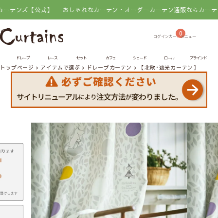
【公式】
おしゃれなカーテン・オーダーカーテン通販ならカーテンズ【公式
0
ドレープ
レース
セット
カフェ
シェード
ロール
ブラインド
トップページ
アイテムで選ぶ
ドレープカーテン
【北欧･遮光カーテン】カラー