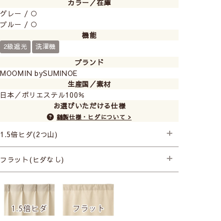
カラー／在庫
グレー / ○
ブルー / ○
機能
2級遮光
洗濯機
ブランド
MOOMIN bySUMINOE
生産国／素材
日本／ポリエステル100％
お選びいただける仕様
縫製仕様・ヒダについて >
1.5倍ヒダ(2つ山)
├プレミアム縫製＋形状記憶
フラット(ヒダなし)
（ウェイトは入りません）
├プレミアム縫製