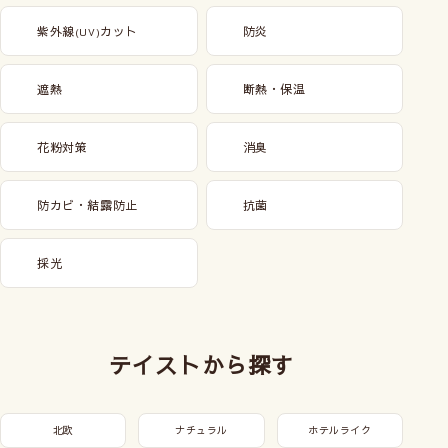
紫外線
カット
防炎
(UV)
遮熱
断熱・保温
花粉対策
消臭
防カビ・結露防止
抗菌
採光
テイストから探す
北欧
ナチュラル
ホテルライク