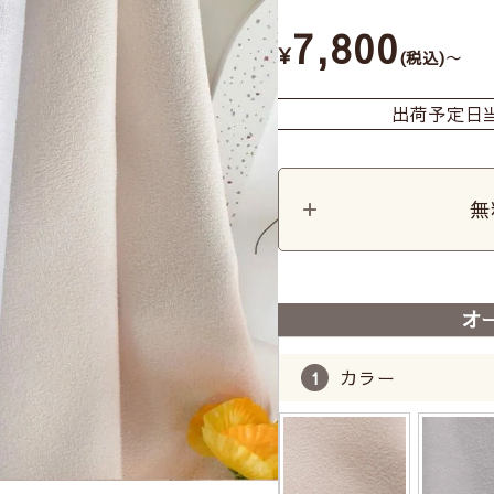
7,800
¥
〜
税込
出荷予定日
無
オ
カラー