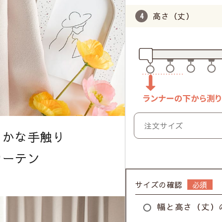
高さ（丈）
らかな手触り
カーテン
サイズの確認
》
幅と高さ（丈）