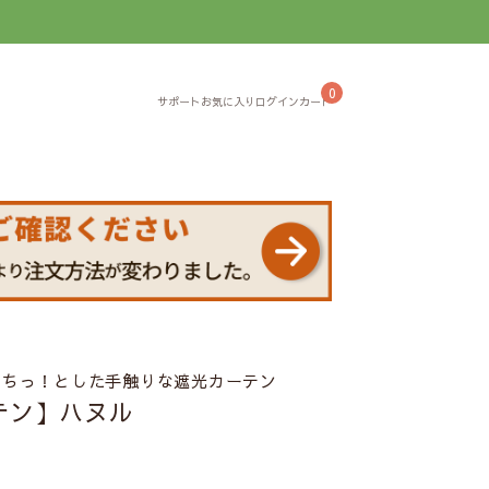
】
0
もちっ！とした手触りな遮光カーテン
テン】ハヌル