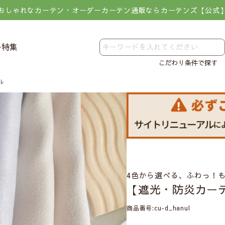
おしゃれなカーテン・オーダーカーテン通販ならカーテンズ【公式
レ特集
こだわり条件で探す
ル
4色から選べる、ふわっ！
【遮光・防炎カー
商品番号
cu-d_hanul