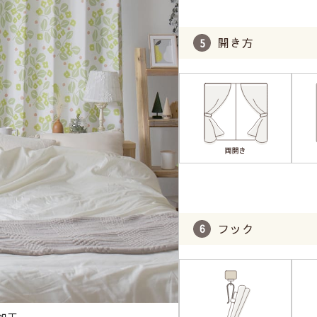
開き方
フック
加工