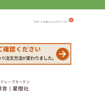
】
0
光ドレープカーテン
葉音｜星燈社