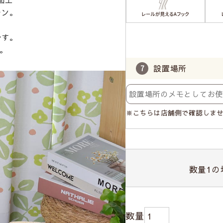
テン。
です。
。
設置場所
※こちらは店舗側で確認しま
数量
1
の