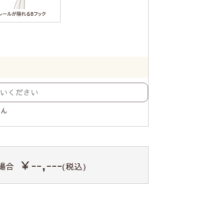
せん
￥--,---
場合
(税込)