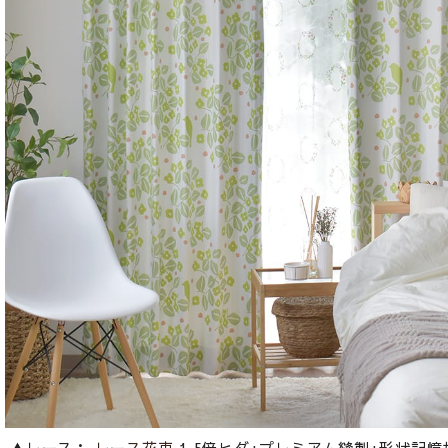
▲レース：
レース花束
1.5倍ヒダ+プレミアム縫製+形状記憶