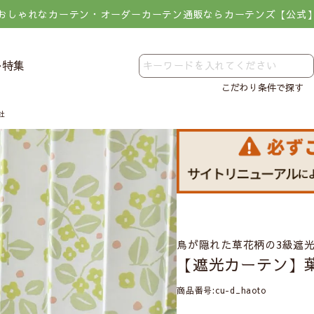
おしゃれなカーテン・オーダーカーテン通販ならカーテンズ【公式
レ特集
こだわり条件で探す
社
鳥が隠れた草花柄の3級遮
【遮光カーテン】
商品番号
cu-d_haoto