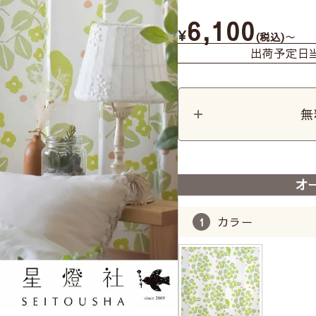
6,100
¥
〜
税込
出荷予定日
無
オ
カラー