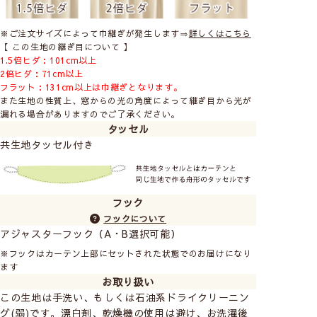
※ご注文サイズによって巾継ぎが発生します⇒
詳しくはこちら
【 この生地の継ぎ目について 】
1.5倍ヒダ：101cm以上
2倍ヒダ：71cm以上
フラット：131cm以上は巾継ぎとなります。
また生地の性質上、窓からの光の角度によって継ぎ目から光が
漏れる場合がありますのでご了承ください。
タッセル
共生地タッセル付き
フック
フックについて
アジャスターフック（A・B選択可能）
※フックはカーテン上部にセットされた状態でのお届けになり
ます
お取り扱い
この生地は手洗い、もしくは石油系ドライクリーニン
グ(弱)です。漂白剤、乾燥機の使用は避け、お洗濯後