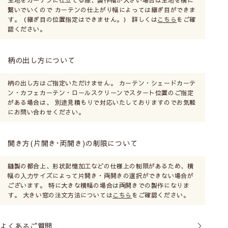
生地をカーテンに仕立てる際、製作幅が大きい場合は生地を横に
繋いでいくので カーテンの仕上がり幅によっては継ぎ目ができま
す。（継ぎ目の位置指定はできません。） 詳しくは
こちら
をご確
認ください。
柄の出し方について
柄の出し方はご指定いただけません。 カーテン・シェードカーテ
ン・カフェカーテン・ロールスクリーンでスタート位置のご指定
がある場合は、 別途見積もりで対応いたしておりますのでお気軽
にお問い合わせください。
開き方(片開き･両開き)の制限について
縫製の都合上、形状記憶加工などの仕様上の制限があるため、横
幅の入力サイズによって片開き・両開きの選択ができない場合が
ございます。 特に大きな横幅の場合は両開きでの製作になりま
す。 大きい窓の注文方法については
こちら
をご確認ください。
よくあるご質問