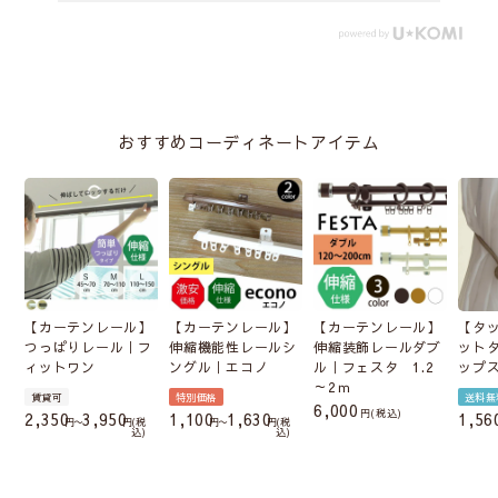
おすすめコーディネートアイテム
【カーテンレール】
【カーテンレール】
【カーテンレール】
【タ
つっぱりレール｜フ
伸縮機能性レールシ
伸縮装飾レールダブ
ット
ィットワン
ングル｜エコノ
ル｜フェスタ 1.2
ップ
～2ｍ
賃貸可
特別価格
送料無
6,000
税込
2,350
3,950
1,100
1,630
1,56
〜
税
〜
税
込
込