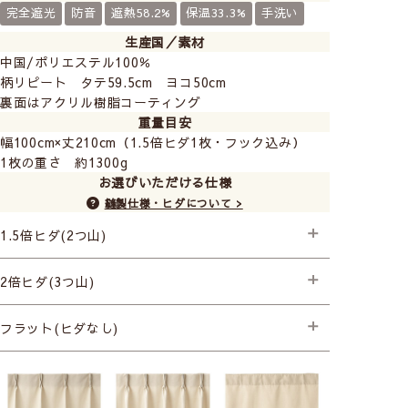
完全遮光
防音
遮熱58.2%
保温33.3%
手洗い
生産国／素材
中国/ポリエステル100％
柄リピート タテ59.5cm ヨコ50cm
裏面はアクリル樹脂コーティング
重量目安
幅100cm×丈210cm（1.5倍ヒダ1枚・フック込み）
1枚の重さ 約1300g
お選びいただける仕様
縫製仕様・ヒダについて >
1.5倍ヒダ(2つ山)
├プレミアム縫製+形状記憶
2倍ヒダ(3つ山)
├プレミアム縫製+形状記憶
フラット(ヒダなし)
├プレミアム縫製