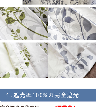
１.遮光率100%の完全遮光