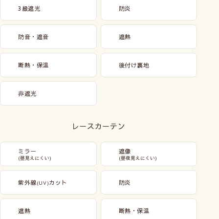
3級遮光
防炎
防音・遮音
遮熱
断熱・保温
後付け裏地
非遮光
レースカーテン
ミラー
遮像
(昼見えにくい)
(昼夜見えにくい)
紫外線
カット
防炎
(UV)
遮熱
断熱・保温