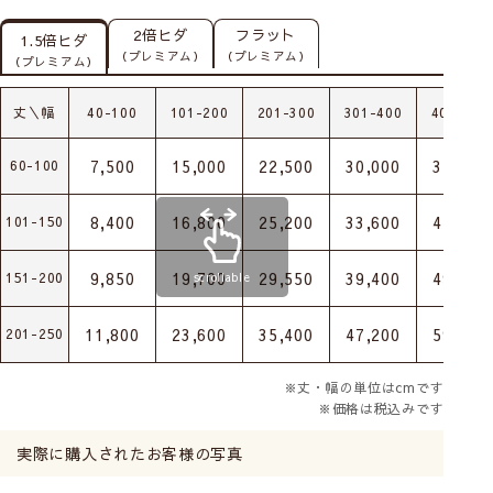
2倍ヒダ
フラット
1.5倍ヒダ
（プレミアム）
（プレミアム）
（プレミアム）
丈＼幅
40-100
101-200
201-300
301-400
401-500
7,500
15,000
22,500
30,000
37,500
60-100
8,400
16,800
25,200
33,600
42,000
101-150
9,850
19,700
29,550
39,400
49,250
151-200
scrollable
11,800
23,600
35,400
47,200
59,000
201-250
※丈・幅の単位はcmです
※価格は税込みです
実際に購入されたお客様の写真