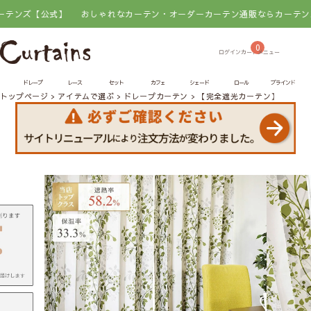
式】
おしゃれなカーテン・オーダーカーテン通販ならカーテンズ【公式】
0
ドレープ
レース
セット
カフェ
シェード
ロール
ブラインド
トップページ
アイテムで選ぶ
ドレープカーテン
【完全遮光カーテン】 リーブ