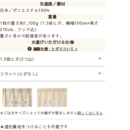
生産国／素材
日本／ポリエステル100％
《ラベンダー》
重量
1枚の重さ約1,100g（1.5倍ヒダ、横幅100cm×高さ
210cm、フック込）
重さに多少の前後差があります。
お選びいただける仕様
縫製仕様・ヒダについて >
1.5倍ヒダ(2つ山)
├プレミアム縫製
フラット(ヒダなし)
├プレミアム縫製+形状記憶(片開き) +990円
├プレミアム縫製+形状記憶(両開き) +1,980円
プレミアム縫製
※ご注文サイズによって巾継ぎが発生します⇒
詳しくはこちら
★遮光裏地をつけることも可能です