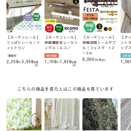
【カーテンレール】
【カーテンレール】
【カーテンレール】
【タ
つっぱりレール｜フ
伸縮機能性レールシ
伸縮装飾レールダブ
ット
ィットワン
ングル｜エコノ
ル｜フェスタ 1.2
ップ
～2ｍ
賃貸可
特別価格
送料無
6,000
税込
2,350
3,950
1,100
1,630
1,56
〜
税
〜
税
込
込
こちらの商品を見た人はこの商品も見ています