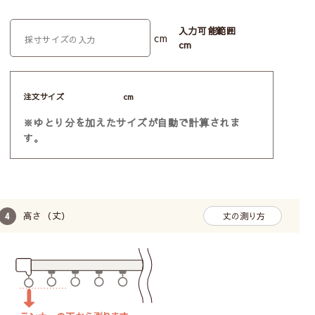
入力可能範囲
cm
cm
注文サイズ
cm
ホワイト×淡いくすみイエローで明るい雰囲気です。
とても上質な生地ですので、ぜひ無料サンプルを手に取
※ゆとり分を加えたサイズが自動で計算されま
ってみてくださいね♪
す。
高さ（丈）
丈の測り方