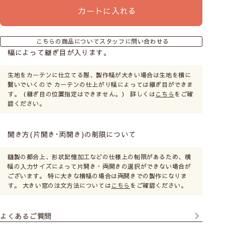
カートに入れる
こちらの商品についてスタッフに問い合わせる
幅によって継ぎ目が入ります。
生地をカーテンに仕立てる際、製作幅が大きい場合は生地を横に
繋いでいくので カーテンの仕上がり幅によっては継ぎ目ができま
す。（継ぎ目の位置指定はできません。） 詳しくは
こちら
をご確
認ください。
開き方(片開き･両開き)の制限について
縫製の都合上、形状記憶加工などの仕様上の制限があるため、横
幅の入力サイズによって片開き・両開きの選択ができない場合が
ございます。 特に大きな横幅の場合は両開きでの製作になりま
す。 大きい窓の注文方法については
こちら
をご確認ください。
よくあるご質問