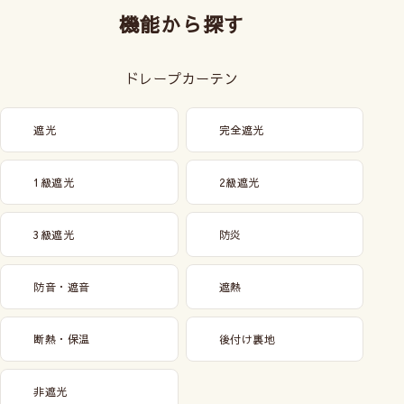
機能から探す
ドレープカーテン
遮光
完全遮光
1級遮光
2級遮光
3級遮光
防炎
防音・遮音
遮熱
断熱・保温
後付け裏地
非遮光