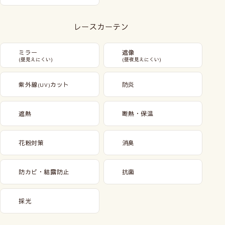
レースカーテン
ミラー
遮像
(昼見えにくい)
(昼夜見えにくい)
紫外線
カット
防炎
(UV)
遮熱
断熱・保温
花粉対策
消臭
防カビ・結露防止
抗菌
採光