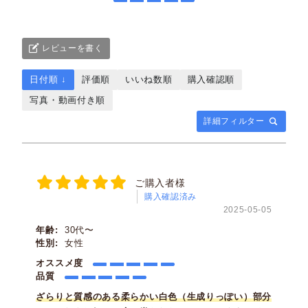
レビューを書く
日付順 ↓
評価順
いいね数順
購入確認順
写真・動画付き順
詳細フィルター
ご購入者様
購入確認済み
2025-05-05
年齢:
30代〜
性別:
女性
オススメ度
品質
ざらりと質感のある柔らかい白色（生成りっぽい）部分