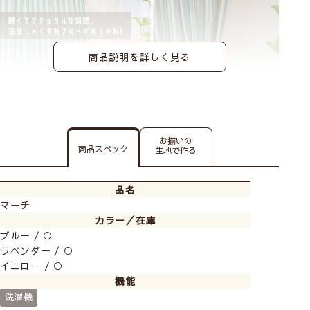
商品説明を詳しく見る
お揃いの
商品スペック
生地で作る
品名
マーチ
カラー／在庫
楽しい気持ちになれる爽やかなストライプ柄♪
ブルー / ○
非遮光生地なので光は取り込み、お部屋を明るく保ちま
ラベンダー / ○
イエロー / ○
す。
機能
表と裏が同じような表情なので間仕切りにお使いいただ
洗濯機
くのもおすすめです！