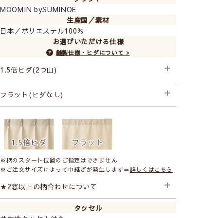
MOOMIN bySUMINOE
生産国／素材
日本／ポリエステル100％
お選びいただける仕様
縫製仕様・ヒダについて >
1.5倍ヒダ(2つ山)
├プレミアム縫製＋形状記憶
フラット(ヒダなし)
（ウェイトは入りません）
├プレミアム縫製
※柄のスタート位置のご指定はできません
※ご注文サイズによって巾継ぎが発生します⇒
詳しくはこちら
★2窓以上の柄合わせについて
タッセル
2窓以上のご注文で柄のスタート位置を合わせたい場合は