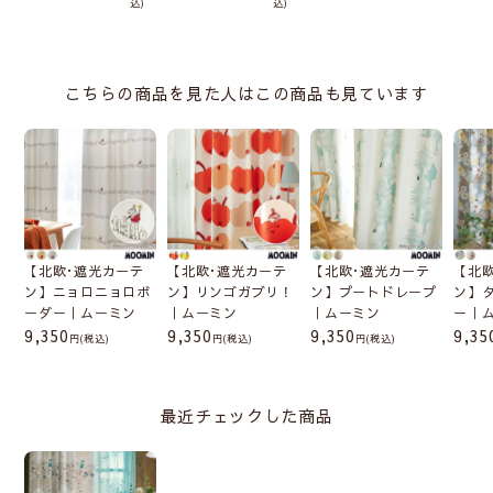
込
込
こちらの商品を見た人はこの商品も見ています
【北欧･遮光カーテ
【北欧･遮光カーテ
【北欧･遮光カーテ
【北
ン】ニョロニョロボ
ン】リンゴガブリ！
ン】プートドレープ
ン】
ーダー｜ムーミン
｜ムーミン
｜ムーミン
ー｜
9,350
9,350
9,350
9,35
(税込)
(税込)
(税込)
最近チェックした商品