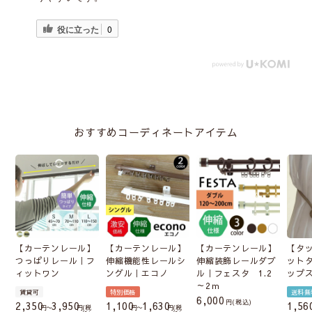
役に立った
0
おすすめコーディネートアイテム
【カーテンレール】
【カーテンレール】
【カーテンレール】
【タ
つっぱりレール｜フ
伸縮機能性レールシ
伸縮装飾レールダブ
ット
ィットワン
ングル｜エコノ
ル｜フェスタ 1.2
ップ
～2ｍ
賃貸可
特別価格
送料無
6,000
税込
2,350
3,950
1,100
1,630
1,56
〜
税
〜
税