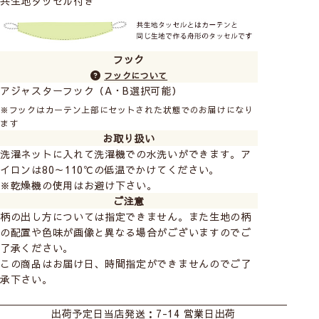
共生地タッセル付き
追加料金となります。ご注文の際に備考欄にご記入くだ
さい。 ご注文後金額を変更させていただきます。
2窓の柄合わせ +1,500円
3窓の柄合わせ +3,000円
フック
フックについて
アジャスターフック（A・B選択可能）
※フックはカーテン上部にセットされた状態でのお届けになり
ます
お取り扱い
洗濯ネットに入れて洗濯機での水洗いができます。ア
イロンは80～110℃の低温でかけてください。
※乾燥機の使用はお避け下さい。
ご注意
柄の出し方については指定できません。また生地の柄
の配置や色味が画像と異なる場合がございますのでご
了承ください。
この商品はお届け日、時間指定ができませんのでご了
承下さい。
おすすめ商品
カーテン
既製カーテン
シェード
出荷予定日
当店発送：7-14 営業日出荷