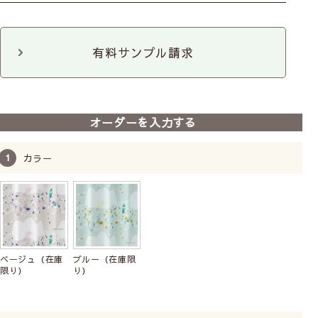
ロールスクリーン
有料サンプル請求
前
次
へ
へ
【既製カーテン(1枚入り)】
オーダーを入力する
ムーミン｜24柄
既製サイズ
1枚単位
洗濯機
プレゼント付
カラー
7,260
8,360
〜
税込
ベージュ（在庫
ブルー（在庫限
限り）
り）