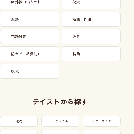
紫外線
カット
防炎
(UV)
遮熱
断熱・保温
花粉対策
消臭
防カビ・結露防止
抗菌
採光
テイストから探す
北欧
ナチュラル
ホテルライク