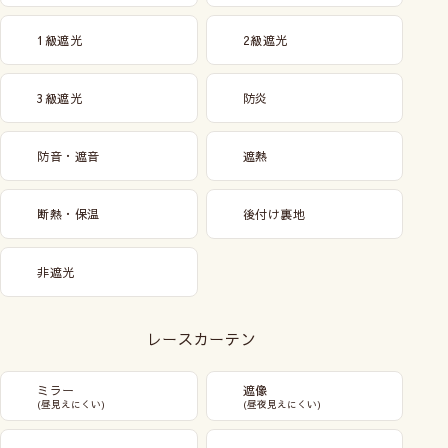
1級遮光
2級遮光
3級遮光
防炎
防音・遮音
遮熱
断熱・保温
後付け裏地
非遮光
レースカーテン
ミラー
遮像
(昼見えにくい)
(昼夜見えにくい)