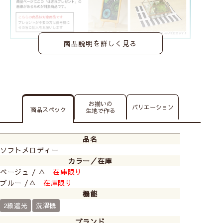
商品説明を詳しく見る
お揃いの
バリエーション
商品スペック
生地で作る
品名
ソフトメロディー
カラー／在庫
ベージュ / △
在庫限り
ブルー /△
在庫限り
機能
2級遮光
洗濯機
ブランド