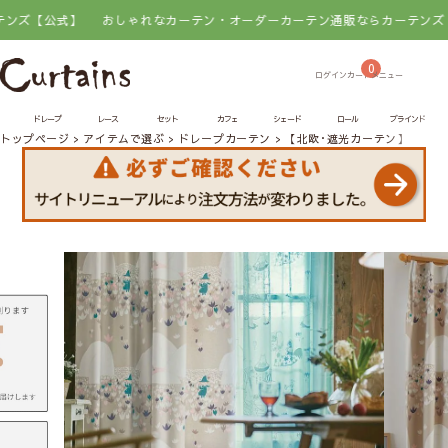
式】
おしゃれなカーテン・オーダーカーテン通販ならカーテンズ【公式】
0
ドレープ
レース
セット
カフェ
シェード
ロール
ブラインド
トップページ
アイテムで選ぶ
ドレープカーテン
【北欧･遮光カーテン】ソフト