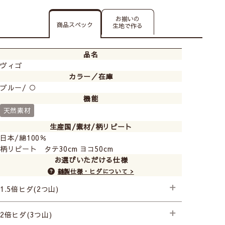
お揃いの
商品スペック
生地で作る
品名
ヴィゴ
カラー／在庫
ブルー/ ○
機能
天然素材
生産国/素材/柄リピート
日本/綿100％
柄リピート タテ30cm ヨコ50cm
お選びいただける仕様
縫製仕様・ヒダについて >
1.5倍ヒダ(2つ山)
├プレミアム縫製
2倍ヒダ(3つ山)