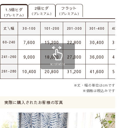
2倍ヒダ
フラット
1.5倍ヒダ
（プレミアム）
（プレミアム）
（プレミアム）
丈＼幅
30-100
101-200
201-300
301-400
401-500
7,600
15,200
22,800
30,400
38,000
60-240
9,000
18,000
27,000
36,000
45,000
241-260
scrollable
10,400
20,800
31,200
41,600
52,000
261-280
※丈・幅の単位はcmです
※価格は税込みです
実際に購入されたお客様の写真