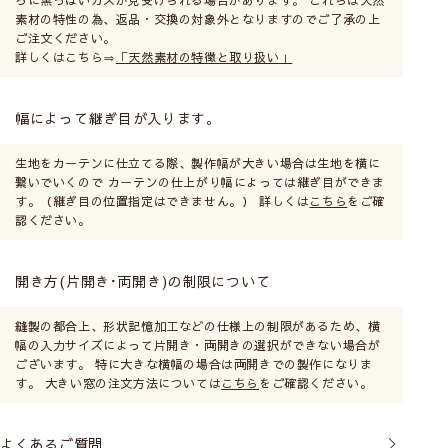
ろに黒っぽいカスが見受けられる場合があります。 これらは天然
素材の特性の為、返品・交換の対象外となりますのでご了承の上
ご注文ください。
詳しくはこちら⇒
「天然素材の特徴と取り扱い」
幅によって継ぎ目が入ります。
生地をカーテンに仕立てる際、製作幅が大きい場合は生地を横に
繋いでいくので カーテンの仕上がり幅によっては継ぎ目ができま
す。（継ぎ目の位置指定はできません。） 詳しくは
こちら
をご確
認ください。
開き方(片開き･両開き)の制限について
縫製の都合上、形状記憶加工などの仕様上の制限があるため、横
幅の入力サイズによって片開き・両開きの選択ができない場合が
ございます。 特に大きな横幅の場合は両開きでの製作になりま
す。 大きい窓の注文方法については
こちら
をご確認ください。
よくあるご質問