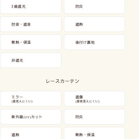
3級遮光
防炎
防音・遮音
遮熱
断熱・保温
後付け裏地
非遮光
レースカーテン
ミラー
遮像
(昼見えにくい)
(昼夜見えにくい)
紫外線
カット
防炎
(UV)
遮熱
断熱・保温