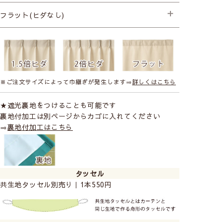
├プレミアム縫製
フラット(ヒダなし)
├プレミアム縫製
※ご注文サイズによって巾継ぎが発生します⇒
詳しくはこちら
★遮光裏地をつけることも可能です
裏地付加工は別ページからカゴに入れてください
⇒
裏地付加工はこちら
タッセル
共生地タッセル別売り｜1本550円