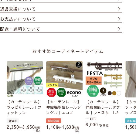
返品交換について
お支払いについて
配送・送料について
おすすめコーディネートアイテム
【カーテンレール】
【カーテンレール】
【カーテンレール】
【タ
つっぱりレール｜フ
伸縮機能性レールシ
伸縮装飾レールダブ
ット
ィットワン
ングル｜エコノ
ル｜フェスタ 1.2
ップ
～2ｍ
賃貸可
特別価格
送料無
6,000
税込
2,350
3,950
1,100
1,630
1,56
〜
税
〜
税
込
込