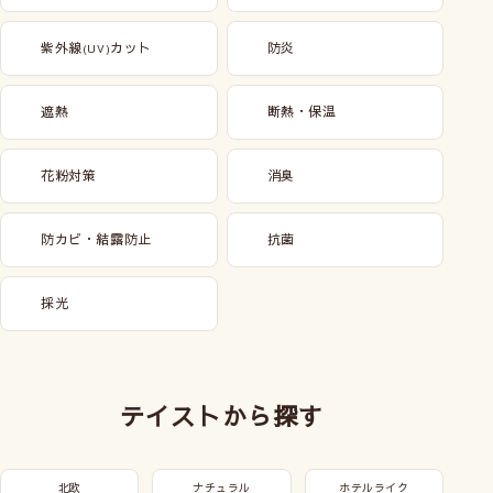
紫外線
カット
防炎
(UV)
遮熱
断熱・保温
花粉対策
消臭
防カビ・結露防止
抗菌
採光
テイストから探す
北欧
ナチュラル
ホテルライク