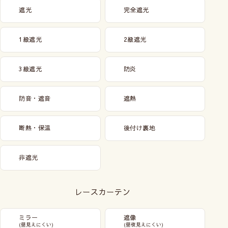
遮光
完全遮光
1級遮光
2級遮光
3級遮光
防炎
防音・遮音
遮熱
断熱・保温
後付け裏地
非遮光
レースカーテン
ミラー
遮像
(昼見えにくい)
(昼夜見えにくい)