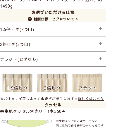
1490g
お選びいただける仕様
縫製仕様・ヒダについて >
1.5倍ヒダ(2つ山)
├プレミアム縫製+形状記憶
2倍ヒダ(3つ山)
├プレミアム縫製+形状記憶
フラット(ヒダなし)
├プレミアム縫製
※ご注文サイズによって巾継ぎが発生します⇒
詳しくはこちら
タッセル
共生地タッセル別売り｜1本550円