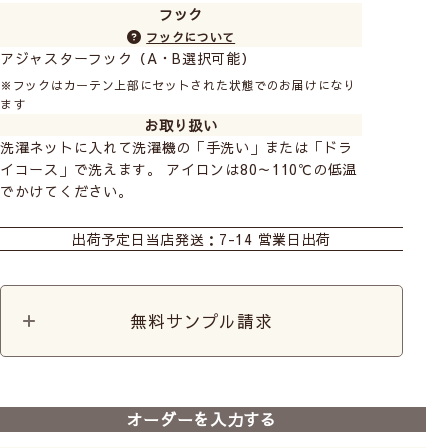
フック
フックについて
アジャスターフック（A・B選択可能）
※フックはカーテン上部にセットされた状態でのお届けになり
ます
お取り扱い
洗濯ネットに入れて洗濯機の「手洗い」または「ドラ
イコース」で洗えます。 アイロンは80～110℃の低温
でかけてください。
おすすめ商品
カーテン
シェード
カフェ
出荷予定日
当店発送：7-14 営業日出荷
無料サンプル請求
前
次
へ
へ
【カーテン】ざっくりヘリ
オーダーを入力する
ン（グレー）