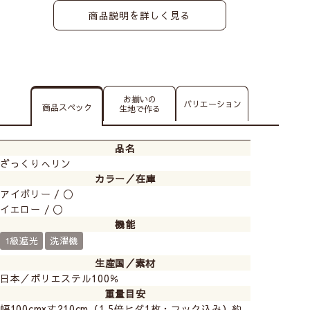
商品説明を詳しく見る
お揃いの
バリエーション
商品スペック
生地で作る
品名
ざっくりへリン
カラー／在庫
アイボリー / 〇
イエロー / 〇
機能
1級遮光
洗濯機
生産国／素材
日本／ポリエステル100％
重量目安
幅100cm×丈210cm（1.5倍ヒダ1枚・フック込み）約