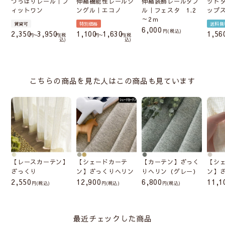
つっぱりレール｜フ
伸縮機能性レールシ
伸縮装飾レールダブ
ット
ィットワン
ングル｜エコノ
ル｜フェスタ 1.2
ップ
～2ｍ
賃貸可
特別価格
送料無
6,000
税込
2,350
3,950
1,100
1,630
1,56
〜
税
〜
税
込
込
こちらの商品を見た人はこの商品も見ています
【レースカーテン】
【シェードカーテ
【カーテン】ざっく
【シ
ざっくり
ン】ざっくりヘリン
りヘリン（グレー）
ン】
2,550
12,900
6,800
11,1
(税込)
(税込)
(税込)
最近チェックした商品