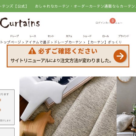
公式】
おしゃれなカーテン・オーダーカーテン通販ならカーテンズ【公式】
0
ドレープ
レース
セット
カフェ
シェード
ロール
ブラインド
トップページ
アイテムで選ぶ
ドレープカーテン
【カーテン】ざっくりヘリン