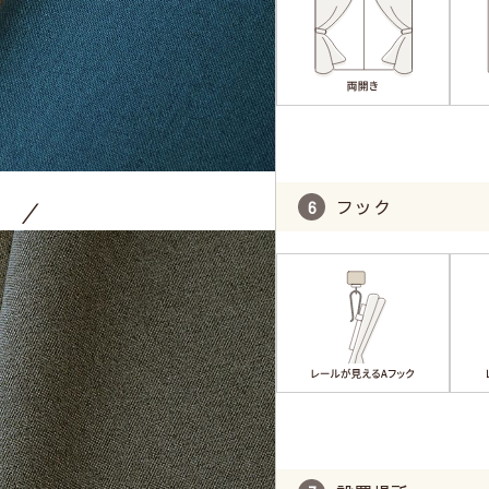
フック
！ ／