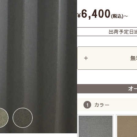
6,400
¥
〜
税込
出荷予定日
無
オ
カラー