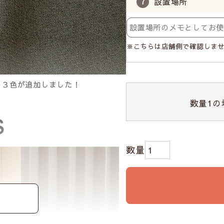
設置場所
※こちらは店舗側で確認しま
の３色が追加しました！
数量
1
の