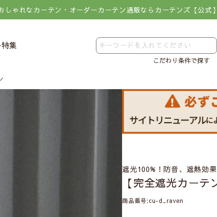
おしゃれなカーテン・オーダーカーテン通販ならカーテンズ【公式
レ特集
こだわり条件で探す
ン
遮光100%！防音、遮熱効
【完全遮光カーテ
商品番号
cu-d_raven