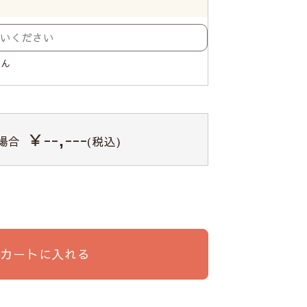
せん
￥--,---
場合
(税込)
カートに入れる