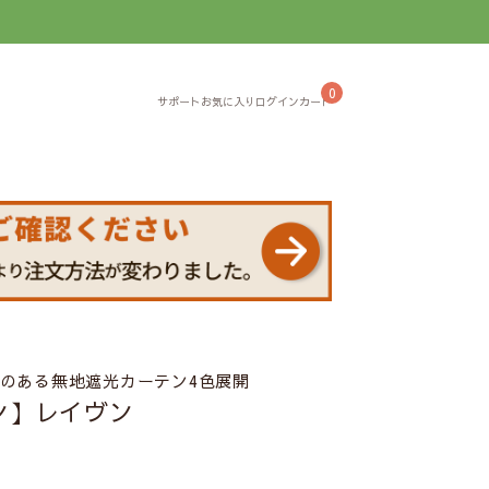
】
0
果のある無地遮光カーテン4色展開
ン】レイヴン