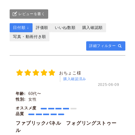
レビューを書く
日付順 ↓
評価順
いいね数順
購入確認順
写真・動画付き順
詳細フィルター
おちょこ様
購入確認済み
2025-06-09
年齢:
60代〜
性別:
女性
約18cm×26cm(ミ
約24cm×33cm(SS)
オススメ度
ニ)
品質
約33cm×33cm(S)
約32cm×41cm(M)
ファブリックパネル フォグリングストゥー
約73cm×51cm(L)
135cm×44cm(XL)
ル
3枚セット