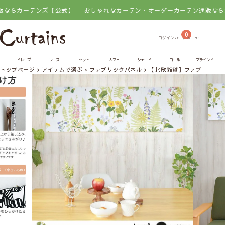
カーテンズ【公式】
おしゃれなカーテン・オーダーカーテン通販ならカーテ
0
ドレープ
レース
セット
カフェ
シェード
ロール
ブラインド
トップページ
アイテムで選ぶ
ファブリックパネル
【北欧雑貨】ファブリックパネル 