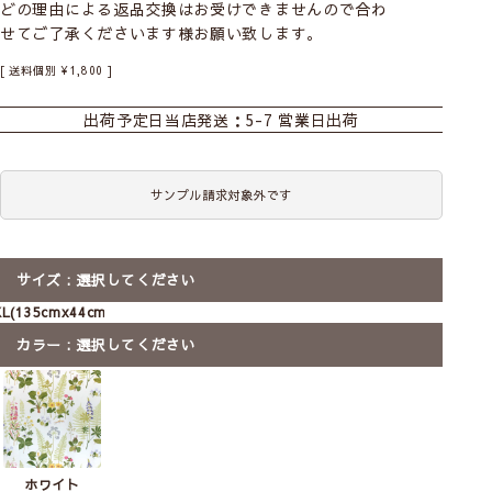
どの理由による返品交換はお受けできませんので合わ
せてご了承くださいます様お願い致します。
おすすめ商品
カーテン
シェード
ダブルシェード
送料個別
¥
1,800
シェード幕体
ロールスクリーン
カフェ
出荷予定日
当店発送：5-7 営業日出荷
のれん
マルチクロス
タペストリー
ファブリックパネル
カット生地
サンプル請求対象外です
前
次
へ
へ
【北欧雑貨】ファブリック
【北欧雑貨】ファブリック
サイズ
選択してください
パネル フォグリングスト
パネル フォグリングスト
ゥール｜boras cotton(約
ゥール｜
XL(135cmx44cm)
73×51)L横
borascotton(135x44)XL
カラー
選択してください
L
XL
【大型商品の為カーテン類と同梱
12,800
不可】
税込
17,000
税込
ホワイト