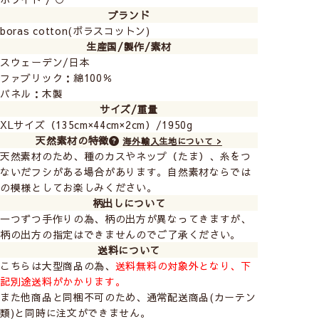
ブランド
boras cotton(ボラスコットン)
生産国/製作/素材
スウェーデン/日本
XLサイズなのでお部屋全体を明るく華やかな印象にし
ファブリック：綿100％
てくれます。
パネル：木製
北欧ナチュラルなお部屋におすすめです。
サイズ/重量
XLサイズ（135cm×44cm×2cm）/1950g
天然素材の特徴
海外輸入生地について >
天然素材のため、種のカスやネップ（たま）、糸をつ
ないだフシがある場合があります。自然素材ならでは
の模様としてお楽しみください。
柄出しについて
一つずつ手作りの為、柄の出方が異なってきますが、
柄の出方の指定はできませんのでご了承ください。
送料について
こちらは大型商品の為、
送料無料の対象外となり、下
記別途送料がかかります。
また他商品と同梱不可のため、通常配送商品(カーテン
類)と同時に注文ができません。
ナチュラルなカラーリングが癒しの空間にしてくれま