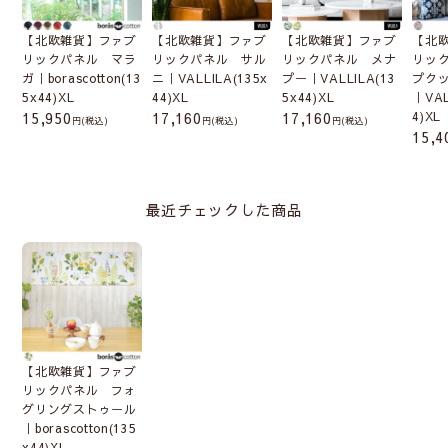
商品はこちら
【北欧雑貨】ファブ
【北欧雑貨】ファブ
【北欧雑貨】ファブ
【北
リックパネル マラ
リックパネル サル
リックパネル メナ
リッ
ガ｜borascotton(13
ニ｜VALLILA(135x
プー｜VALLILA(13
プク
5x44)XL
44)XL
5x44)XL
｜VAL
15,950
17,160
17,160
4)XL
(税込)
(税込)
(税込)
15,4
最近チェックした商品
【北欧雑貨】ファブ
リックパネル フォ
グリングストゥール
｜borascotton(135
x44)XL