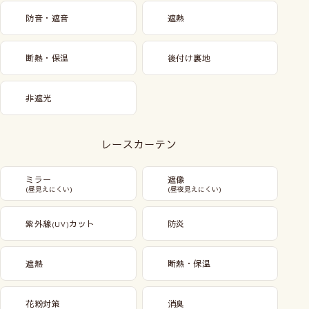
防音・遮音
遮熱
断熱・保温
後付け裏地
非遮光
レースカーテン
ミラー
遮像
(昼見えにくい)
(昼夜見えにくい)
紫外線
カット
防炎
(UV)
遮熱
断熱・保温
花粉対策
消臭