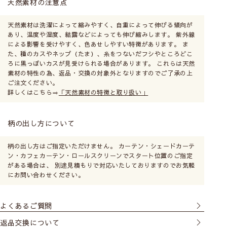
天然素材の注意点
天然素材は洗濯によって縮みやすく、自重によって伸びる傾向が
あり、温度や湿度、結露などによっても伸び縮みします。 紫外線
による影響を受けやすく、色あせしやすい特徴があります。 ま
た、種のカスやネップ（たま）、糸をつないだフシやところどこ
ろに黒っぽいカスが見受けられる場合があります。 これらは天然
素材の特性の為、返品・交換の対象外となりますのでご了承の上
ご注文ください。
詳しくはこちら⇒
「天然素材の特徴と取り扱い」
パネルの取り付け方 を見る
柄の出し方について
柄の出し方はご指定いただけません。 カーテン・シェードカーテ
ン・カフェカーテン・ロールスクリーンでスタート位置のご指定
がある場合は、 別途見積もりで対応いたしておりますのでお気軽
にお問い合わせください。
よくあるご質問
返品交換について