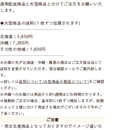
通常配送商品と大型商品と分けてご注文をお願いいた
す！
します。
◆大型商品の送料(１枚ずつ加算されます)
北海道：3,850円
沖縄：7,260円
その他の地域：1,800円
boras cotton
－ボラスコットン－
※お届け先が北海道・沖縄・離島の場合はご注文後当店にて
スウェーデンの歴史あるファブリックメーカー。
送料を変更させていただき、受注確認メールでご案内致しま
ボラスのデザインは絵画的ともいえる北欧らしさ
す。
⇒詳しくは
送料について(大型商品の配送について)
をご確認
が魅力です。恵まれた大自然からインスピレーシ
ください。
ョンを受けたデザインは家庭でも公共の場でも愛
※沖縄へのお届けは発送から約1週間ほどお時間かかります。
されています。
※複数枚ご注文の場合、基本的に1枚ずつ梱包しますが、枚数
boras cottonをすべて見る
によって２便に分けて発送する場合がございますので予めご
了承ください。
ご注意
・受注生産商品となっておりますのでイメージ違いな