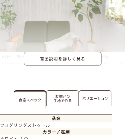
ポピーやカラーなど、たくさんの花々が描かれた
商品説明を詳しく見る
北欧の美しい自然を感じられるデザインのファブリック
パネル。
お揃いの
バリエーション
商品スペック
生地で作る
品名
フォグリングストゥール
カラー／在庫
ホワイト / ○