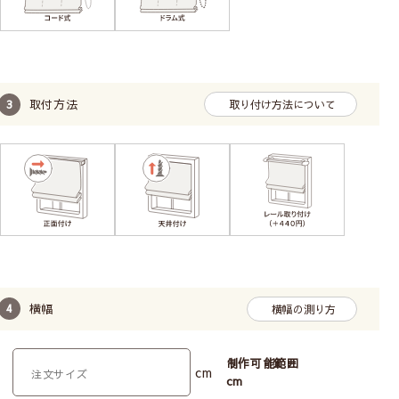
シェードカーテンの操作コードの位置を左右どちらか
お選びいただけます。お部屋の間取りや窓の位置に合
わせてご自由にお選びください。
特にご希望がない場合は右操作タイプで仕上げます。
取付方法
取り付け方法について
取り付け方によってサイズが変わります
シェードカーテンは取付け方によって注文サイズが変わるの
でご注意ください。
・小窓の場合は窓枠の内側に取り付ける
天井付け
・リビングや寝室などの比較的大きめの窓なら光の漏れない
正面付け
がおすすめです。
カーテンレールにも取付けは可能ですが、レールに重さの負
横幅
横幅の測り方
荷がかかるのでご注意ください。（ドラム式は特に負荷が大
きいため不向きです）
必ずサイズの測り方をご一読ください。
制作可能範囲
cm
cm
天井付け