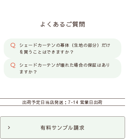
お子様がいるお家でも
安心してお使いいただけます
よくあるご質問
シェードカーテンの幕体（生地の部分）だけ
を買うことはできますか？
シェードカーテンが壊れた場合の保証はあり
ますか？
カーテン
シェード
ダブルシェード
子どもの体重がかかるとコードのジョイント部分が外
出荷予定日
当店発送：7-14 営業日出荷
れます。外れても元に戻せます。
シェード幕体
ロールスクリーン
カフェ
のれん
マルチクロス
タペストリー
有料サンプル請求
ファブリックパネル
カット生地