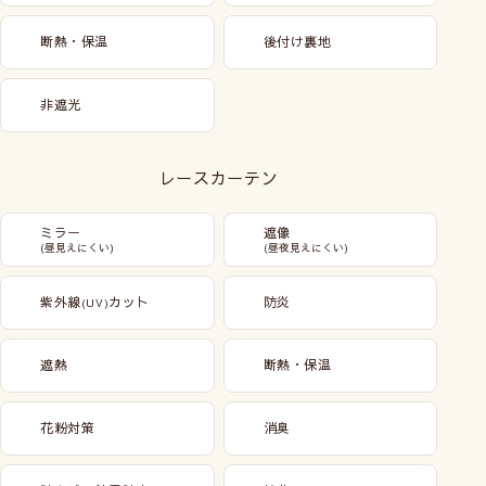
断熱・保温
後付け裏地
非遮光
レースカーテン
ミラー
遮像
(昼見えにくい)
(昼夜見えにくい)
紫外線
カット
防炎
(UV)
遮熱
断熱・保温
花粉対策
消臭