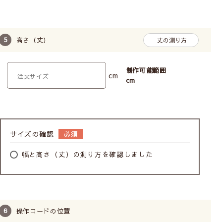
窓枠の内側に取付けます。
窓枠とシェード間に少し隙
間があきます。光を取りた
高さ（丈）
丈の測り方
いキッチンやトイレの小窓
に向いています。
制作可能範囲
cm
cm
正面付け
窓枠の外側の壁に取付ける
ので、窓枠が隠れるように
サイズの確認
大きいサイズにします。光
幅と高さ（丈）の測り方を確認しました
漏れがなく、室内が見えま
せん。
操作コードの位置
カーテンレール付け