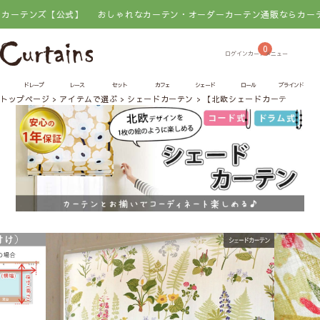
ンズ【公式】
おしゃれなカーテン・オーダーカーテン通販ならカーテンズ【
0
ドレープ
レース
セット
カフェ
シェード
ロール
ブラインド
トップページ
アイテムで選ぶ
シェードカーテン
【北欧シェードカーテン】フ