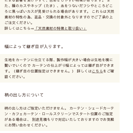
た、種のカスやネップ（たま）、糸をつないだフシやところどこ
ろに黒っぽいカスが見受けられる場合があります。 これらは天然
素材の特性の為、返品・交換の対象外となりますのでご了承の上
ご注文ください。
詳しくはこちら⇒
「天然素材の特徴と取り扱い」
幅によって継ぎ目が入ります。
生地をカーテンに仕立てる際、製作幅が大きい場合は生地を横に
繋いでいくので カーテンの仕上がり幅によっては継ぎ目ができま
す。（継ぎ目の位置指定はできません。） 詳しくは
こちら
をご確
認ください。
柄の出し方について
柄の出し方はご指定いただけません。 カーテン・シェードカーテ
ン・カフェカーテン・ロールスクリーンでスタート位置のご指定
がある場合は、 別途見積もりで対応いたしておりますのでお気軽
にお問い合わせください。