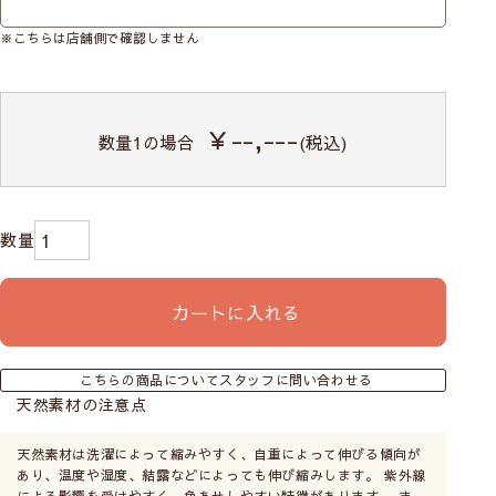
※こちらは店舗側で確認しません
￥--,---
数量
1
の場合
(税込)
メカ本体は分解したり、生地からコードを
外さないでください。
(壊れたりシェードが綺麗
にあがらなくなる恐れがあります)
カートに入れる
こちらの商品についてスタッフに問い合わせる
天然素材の注意点
天然素材は洗濯によって縮みやすく、自重によって伸びる傾向が
あり、温度や湿度、結露などによっても伸び縮みします。 紫外線
による影響を受けやすく、色あせしやすい特徴があります。 ま