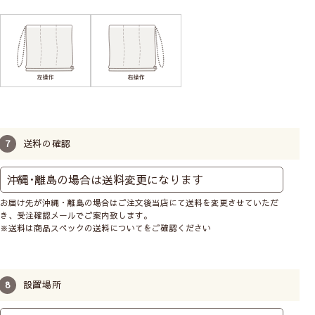
専用の金具でカーテンレー
ルに取付けます。製品幅は
レールの幅から左右2cmず
つマイナスです。カーテン
レールの耐重量に注意して
お選びください。
送料の確認
シェードの取付け方法
お届け先が沖縄・離島の場合はご注文後当店にて送料を変更させていただ
き、受注確認メールでご案内致します。
サイズの測り方
※送料は商品スペックの送料についてをご確認ください
設置場所