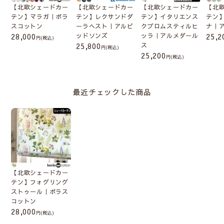
【北欧シェードカー
【北欧シェードカー
【北欧シェードカー
【北
テン】マラガ｜ボラ
テン】レクサンドダ
テン】イタリエンス
テン
スコットン
ーラヘスト｜アルビ
クブロムスティルヒ
ナ｜
28,000
ッドソンズ
ッラ｜アルメダール
25,2
(税込)
25,800
ス
(税込)
25,200
(税込)
最近チェックした商品
【北欧シェードカー
テン】フォグリング
ストゥール｜ボラス
コットン
28,000
(税込)