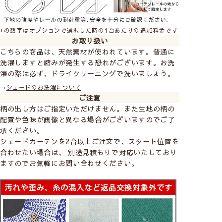
+の数字はオプションで選択した時の1台あたりの追加料金です
お取り扱い
こちらの商品は、天然素材が使われています。普通に
洗濯しますと縮みが発生する恐れがございます。お洗
コード(ひも)操作で昇降
濯の際は必ず、ドライクリーニングで洗いましょう。
お手頃価格
→
シェードのお洗濯について
ご注意
せまい幅の小窓におすすめ
柄の出し方はご指定いただけません。また生地の柄の
配置や色味が画像と異なる場合がございますのでご了
長い丈の場合、昇降に力が必要です。
承ください。
広い幅の窓は昇降コードが切れるおそれがありお勧
シェードカーテンを2台以上ご注文で、スタート位置を
めしません。
合わせたい場合は、 別途見積もりで対応いたしており
柄の位置（模様の出し方）は指定できません。
ますのでお気軽にお問い合わせください。
シングルシェード【ドラム式】