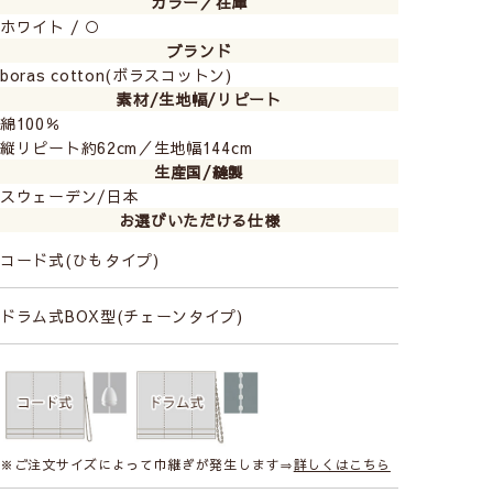
カラー／在庫
ホワイト / ○
boras cotton
ブランド
－ボラスコットン－
boras cotton(ボラスコットン)
スウェーデンの歴史あるファブリックメーカー。
素材/生地幅/リピート
ボラスのデザインは絵画的ともいえる北欧らしさ
綿100％
縦リピート約62cm／生地幅144cm
が魅力です。恵まれた大自然からインスピレーシ
生産国/縫製
ョンを受けたデザインは家庭でも公共の場でも愛
スウェーデン/日本
されています。
お選びいただける仕様
boras cottonをすべて見る
コード式(ひもタイプ)
ドラム式BOX型(チェーンタイプ)
こちらは
「メカ＋幕体」
の販売ページで
す。
幕体のみのご購入はこちら
※ご注文サイズによって巾継ぎが発生します⇒
詳しくはこちら
◆ シェードカーテンについて ◆