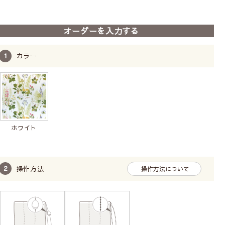
オーダーを入力する
カラー
お子様の手に届かないように、チェーンをくるくると
巻いて付属のクリップで留めておくことができます。
操作位置はお部屋に合わせて
ホワイト
操作方法
操作方法について