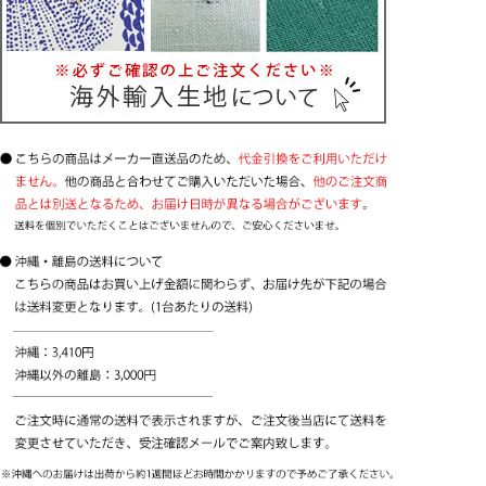
ボールチェーン操作で昇降
操作が軽い
広い幅の窓におすすめ
耐久性がある
TOSOのドラム式メカを使用しています。BOX型
なので、窓側(裏面)もすっきりまとまっています。
メカに厚みがあり重くなるため、カーテンレール付
けには不向きです。
柄の位置（模様の出し方）は指定できません。