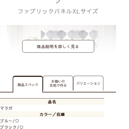
ン
ファブリックパネルXLサイズ
商品説明を詳しく見る
お揃いの
バリエーション
商品スペック
生地で作る
品名
マラガ
カラー／在庫
大きめサイズのファブリックパネルなので、インパクト
ブルー/○
があり、大胆な模様替えにはピッタリです。
ブラック/○