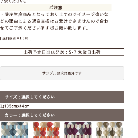
了承ください。
ご注意
・受注生産商品となっておりますのでイメージ違いな
どの理由による返品交換はお受けできませんので合わ
せてご了承くださいます様お願い致します。
おすすめ商品
カーテン
シェード
ダブルシェード
送料個別
¥
1,800
シェード幕体
ロールスクリーン
カフェ
出荷予定日
当店発送：5-7 営業日出荷
boras cotton
－ボラスコットン－
のれん
既製のれん
マルチクロス
145×50
スウェーデンの歴史あるファブリックメーカー。
サンプル請求対象外です
タペストリー
クッションカバー
ファブリックパネル
ボラスのデザインは絵画的ともいえる北欧らしさ
が魅力です。恵まれた大自然からインスピレーシ
前
次
ファブリックパネル
ョンを受けたデザインは家庭でも公共の場でも愛
へ
へ
3枚セット
【北欧雑貨】ファブリック
【北欧雑貨】ファブリック
【北欧雑貨】
されています。
サイズ
選択してください
パネル マラガ｜boras
パネル マラガ｜boras
パネル マラガ｜
cotton(約18x26)ミニ
cotton
cotton(約73x
XL(135cmx44cm)
boras cottonをすべて見る
送料無料
メール便
ミニ
SS
S
M
ラッピング可
L
カラー
選択してください
ラッピング可
3,190
5,300
〜
税込
2,600
税込