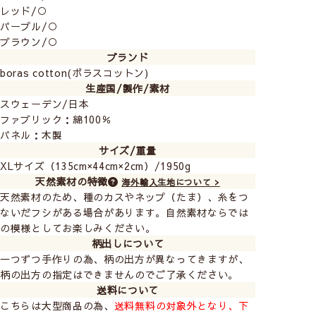
リビングなどの広いお部屋におすすめです。
レッド/○
パープル/○
ブラウン/○
ブランド
boras cotton(ボラスコットン)
生産国/製作/素材
スウェーデン/日本
ファブリック：綿100％
パネル：木製
サイズ/重量
XLサイズ（135cm×44cm×2cm）/1950g
天然素材の特徴
海外輸入生地について >
天然素材のため、種のカスやネップ（たま）、糸をつ
ないだフシがある場合があります。自然素材ならでは
の模様としてお楽しみください。
柄出しについて
一つずつ手作りの為、柄の出方が異なってきますが、
柄の出方の指定はできませんのでご了承ください。
送料について
こちらは大型商品の為、
送料無料の対象外となり、下