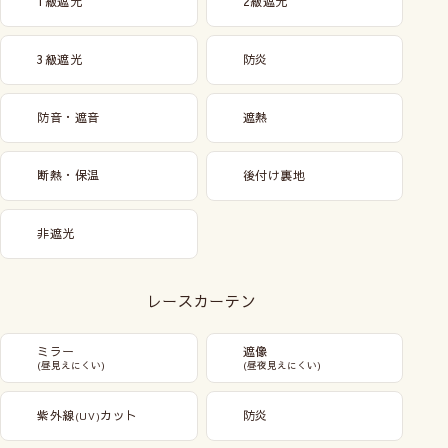
1級遮光
2級遮光
商品はこちら
3級遮光
防炎
防音・遮音
遮熱
断熱・保温
後付け裏地
非遮光
レースカーテン
ミラー
遮像
(昼見えにくい)
(昼夜見えにくい)
紫外線
カット
防炎
(UV)