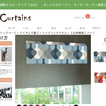
ならカーテンズ【公式】
おしゃれなカーテン・オーダーカーテン通販ならカ
0
ドレープ
レース
セット
カフェ
シェード
ロール
ブラインド
トップページ
アイテムで選ぶ
ファブリックパネル
【北欧雑貨】ファブリックパネル 