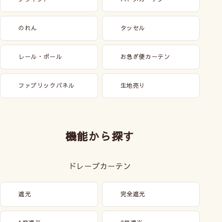
のれん
タッセル
レール・ポール
お急ぎ便カーテン
ファブリックパネル
生地売り
機能から探す
マジカルピンフック(石膏ボード用)
ドレープカーテン
L、XLサイズのファブリックパネルの取付けに刺し跡が目立たない
ので賃貸でも使いやすい！
フックを使うことでファブリクパネルが安定して外れにくくなりま
遮光
完全遮光
す。
大きいサイズのファブリックパネルはもちろん、小さいサイズでも
取付金具セットと同時に購入して安全な取付をおすすめします。