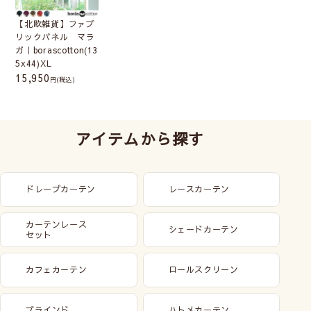
【北欧雑貨】ファブ
リックパネル マラ
ガ｜borascotton(13
5x44)XL
15,950
(税込)
アイテムから探す
ドレープカーテン
レースカーテン
約18cm×26cm(ミ
約24cm×33cm(SS)
カーテンレース
シェードカーテン
セット
ニ)
約33cm×33cm(S)
約32cm×41cm(M)
カフェカーテン
ロールスクリーン
約73cm×51cm(L)
135cm×44cm(XL)
3枚セット
ブラインド
ハトメカーテン