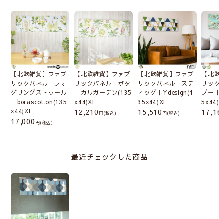
【北欧雑貨】ファブ
【北欧雑貨】ファブ
【北欧雑貨】ファブ
【北
リックパネル フォ
リックパネル ボタ
リックパネル ステ
リッ
グリングストゥール
ニカルガーデン(135
ィッグ｜Ydesign(1
プー｜V
｜borascotton(135
x44)XL
35x44)XL
5x44
x44)XL
12,210
15,510
17,1
(税込)
(税込)
17,000
(税込)
最近チェックした商品