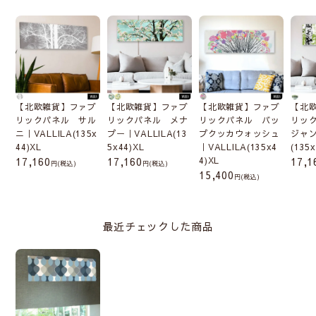
【北欧雑貨】ファブ
【北欧雑貨】ファブ
【北欧雑貨】ファブ
【北
リックパネル サル
リックパネル メナ
リックパネル バッ
リッ
ニ｜VALLILA(135x
プー｜VALLILA(13
プクッカウォッシュ
ジャン
44)XL
5x44)XL
｜VALLILA(135x4
(135
17,160
17,160
4)XL
17,1
(税込)
(税込)
15,400
(税込)
最近チェックした商品