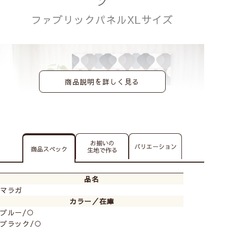
ン
ファブリックパネルXLサイズ
商品説明を詳しく見る
お揃いの
バリエーション
商品スペック
生地で作る
品名
マラガ
カラー／在庫
大きめサイズのファブリックパネルなので、インパクト
ブルー/○
があり、大胆な模様替えにはピッタリです。
ブラック/○