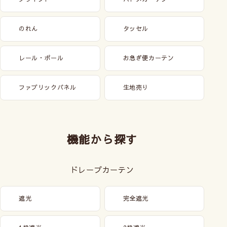
のれん
タッセル
レール・ポール
お急ぎ便カーテン
ファブリックパネル
生地売り
機能から探す
マジカルピンフック(石膏ボード用)
ドレープカーテン
L、XLサイズのファブリックパネルの取付けに刺し跡が目立たない
ので賃貸でも使いやすい！
フックを使うことでファブリクパネルが安定して外れにくくなりま
遮光
完全遮光
す。
大きいサイズのファブリックパネルはもちろん、小さいサイズでも
取付金具セットと同時に購入して安全な取付をおすすめします。