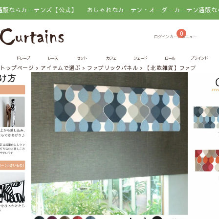
らカーテンズ【公式】
おしゃれなカーテン・オーダーカーテン通販ならカー
0
ドレープ
レース
セット
カフェ
シェード
ロール
ブラインド
トップページ
アイテムで選ぶ
ファブリックパネル
【北欧雑貨】ファブリックパネル 