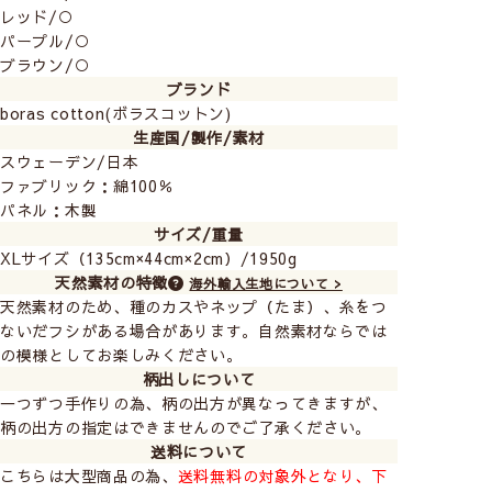
リビングなどの広いお部屋におすすめです。
レッド/○
パープル/○
ブラウン/○
ブランド
boras cotton(ボラスコットン)
生産国/製作/素材
スウェーデン/日本
ファブリック：綿100％
パネル：木製
サイズ/重量
XLサイズ（135cm×44cm×2cm）/1950g
天然素材の特徴
海外輸入生地について >
天然素材のため、種のカスやネップ（たま）、糸をつ
ないだフシがある場合があります。自然素材ならでは
の模様としてお楽しみください。
柄出しについて
一つずつ手作りの為、柄の出方が異なってきますが、
柄の出方の指定はできませんのでご了承ください。
送料について
こちらは大型商品の為、
送料無料の対象外となり、下