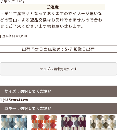
了承ください。
ご注意
・受注生産商品となっておりますのでイメージ違いな
どの理由による返品交換はお受けできませんので合わ
せてご了承くださいます様お願い致します。
おすすめ商品
カーテン
シェード
ダブルシェード
送料個別
¥
1,800
シェード幕体
ロールスクリーン
カフェ
出荷予定日
当店発送：5-7 営業日出荷
boras cotton
－ボラスコットン－
のれん
既製のれん
マルチクロス
145×50
スウェーデンの歴史あるファブリックメーカー。
サンプル請求対象外です
タペストリー
クッションカバー
ファブリックパネル
ボラスのデザインは絵画的ともいえる北欧らしさ
が魅力です。恵まれた大自然からインスピレーシ
前
次
ファブリックパネル
ョンを受けたデザインは家庭でも公共の場でも愛
へ
へ
3枚セット
【北欧雑貨】ファブリック
【北欧雑貨】ファブリック
【北欧雑貨】
されています。
サイズ
選択してください
パネル マラガ｜boras
パネル マラガ｜boras
パネル マラガ｜
cotton(約18x26)ミニ
cotton
cotton(約73x
XL(135cmx44cm)
boras cottonをすべて見る
送料無料
メール便
ミニ
SS
S
M
ラッピング可
L
カラー
選択してください
ラッピング可
3,190
5,300
〜
税込
2,600
税込