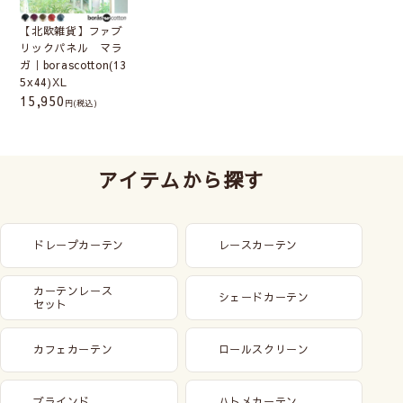
【北欧雑貨】ファブ
リックパネル マラ
ガ｜borascotton(13
5x44)XL
15,950
(税込)
アイテムから探す
ドレープカーテン
レースカーテン
約18cm×26cm(ミ
約24cm×33cm(SS)
カーテンレース
シェードカーテン
セット
ニ)
約33cm×33cm(S)
約32cm×41cm(M)
カフェカーテン
ロールスクリーン
約73cm×51cm(L)
135cm×44cm(XL)
3枚セット
ブラインド
ハトメカーテン