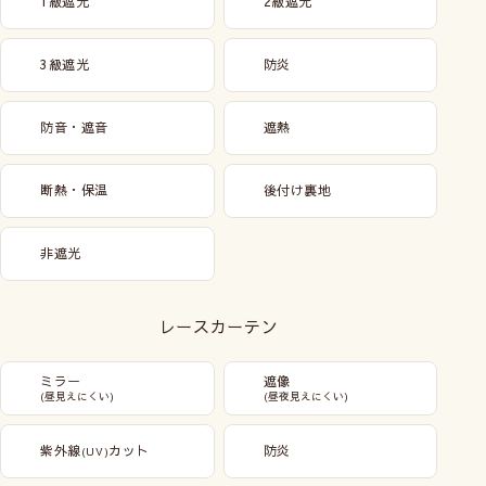
1級遮光
2級遮光
商品はこちら
3級遮光
防炎
防音・遮音
遮熱
断熱・保温
後付け裏地
非遮光
レースカーテン
ミラー
遮像
(昼見えにくい)
(昼夜見えにくい)
紫外線
カット
防炎
(UV)