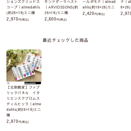
ションズクリッドス
サンドダーラヘスト
ールポモナ｜almed
ナ｜al
コープ｜almedahls
｜ARVIDSSONS(約
ahls(約18×26)ミニ
8×26
(約26×18)ミニ横
26×18)ミニ横
2,420
2,97
(税込)
約18cm×26cm(ミ
約24cm×33cm(SS)
2,970
2,600
(税込)
(税込)
ニ)
約33cm×33cm(S)
約32cm×41cm(M)
最近チェックした商品
約73cm×51cm(L)
135cm×44cm(XL)
3枚セット
【北欧雑貨】ファブ
リックパネル イタ
リエンスクブロムス
ティルヒッラ｜alme
dahls(約26×18)ミニ
横
2,970
(税込)