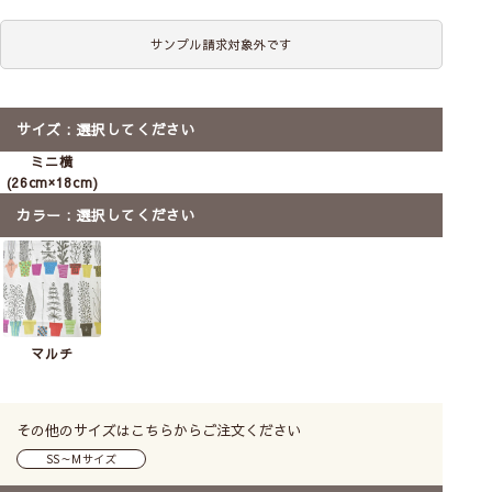
のれん
マルチクロス
ファブリックパネル
サンプル請求対象外です
クッションカバー
キッチンタオル
ポーチ
カット生地
前
次
サイズ
選択してください
へ
へ
【北欧雑貨】ファブリック
【北欧雑貨】ファブリック
ミニ横
パネル イタリエンスクブ
パネル イタリエンスクブ
(26cm×18cm)
ロムスティルヒッラ｜
ロムスティルヒッラ｜
almedahls(約26×18)ミニ横
almedahls
カラー
選択してください
送料無料
メール便
ミニ
SS
S
M
ラッピング可
ラッピング可
3,190
3,850
〜
税込
2,970
税込
マルチ
その他のサイズはこちらからご注文ください
SS～Mサイズ