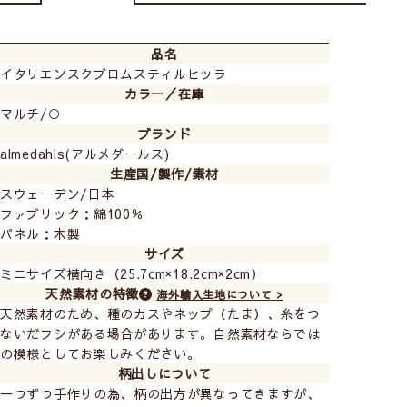
品名
イタリエンスクブロムスティルヒッラ
カラー／在庫
マルチ/○
ブランド
玄関、リビング、寝室、トイレなど、ファブリックパネ
almedahls(アルメダールス)
生産国/製作/素材
ルで簡単に模様替えができちゃいます。
スウェーデン/日本
小さめのパネルなので場所を取らず、お手軽に取付でき
ファブリック：綿100％
ます。
パネル：木製
ミニサイズ 1枚までメール便(送料無料)で発送可能で
サイズ
す！
ミニサイズ横向き（25.7cm×18.2cm×2cm）
天然素材の特徴
海外輸入生地について >
天然素材のため、種のカスやネップ（たま）、糸をつ
ないだフシがある場合があります。自然素材ならでは
の模様としてお楽しみください。
柄出しについて
一つずつ手作りの為、柄の出方が異なってきますが、