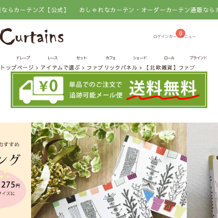
カーテンズ【公式】
おしゃれなカーテン・オーダーカーテン通販ならカーテ
0
ドレープ
レース
セット
カフェ
シェード
ロール
ブラインド
トップページ
アイテムで選ぶ
ファブリックパネル
【北欧雑貨】ファブリックパネ