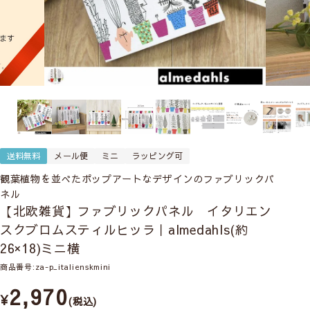
送料無料
メール便
ミニ
ラッピング可
観葉植物を並べたポップアートなデザインのファブリックパ
ネル
【北欧雑貨】ファブリックパネル イタリエン
スクブロムスティルヒッラ｜almedahls(約
26×18)ミニ横
商品番号
za-p_italienskmini
2,970
¥
税込