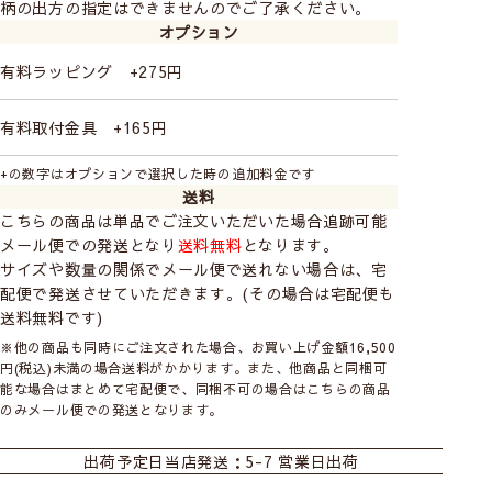
柄の出方の指定はできませんのでご了承ください。
オプション
有料ラッピング +275円
有料取付金具 +165円
+の数字はオプションで選択した時の追加料金です
送料
こちらの商品は単品でご注文いただいた場合追跡可能
メール便での発送となり
送料無料
となります。
almedahls
－アルメダールス－
サイズや数量の関係でメール便で送れない場合は、宅
配便で発送させていただきます。(その場合は宅配便も
スウェーデンで最も伝統あるテキスタイルメーカ
送料無料です)
ーのひとつ。カラフルな色使いとユニークで魅力
的なデザインが世界中で愛されています。
※他の商品も同時にご注文された場合、お買い上げ金額16,500
円(税込)未満の場合送料がかかります。また、他商品と同梱可
almedahlsの商品をすべて見る
能な場合はまとめて宅配便で、同梱不可の場合はこちらの商品
のみメール便での発送となります。
おすすめ商品
カーテン
シェード
ダブルシェード
出荷予定日
当店発送：5-7 営業日出荷
シェード幕体
ロールスクリーン
カフェ