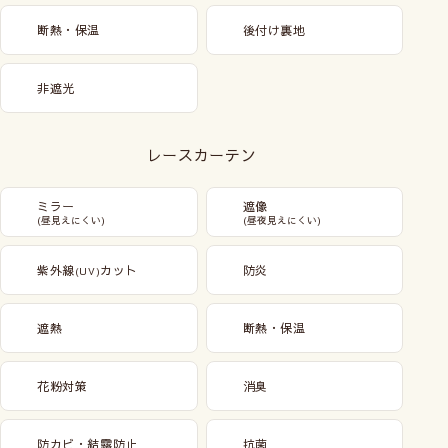
断熱・保温
後付け裏地
非遮光
レースカーテン
ミラー
遮像
(昼見えにくい)
(昼夜見えにくい)
紫外線
カット
防炎
(UV)
遮熱
断熱・保温
花粉対策
消臭
防カビ・結露防止
抗菌