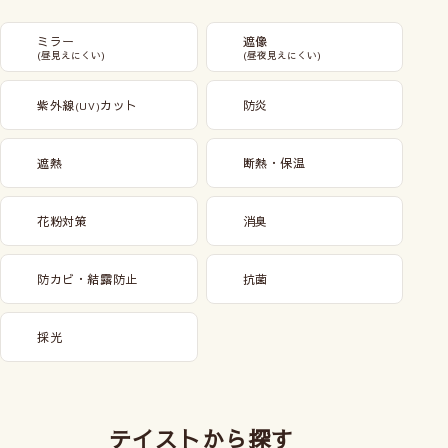
ミラー
遮像
(昼見えにくい)
(昼夜見えにくい)
紫外線
カット
防炎
(UV)
遮熱
断熱・保温
花粉対策
消臭
防カビ・結露防止
抗菌
採光
テイストから探す