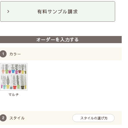
のれん
マルチクロス
ファブリックパネル
有料サンプル請求
クッションカバー
キッチンタオル
ポーチ
カット生地
オーダーを入力する
カラー
マルチ
スタイル
スタイルの選び方