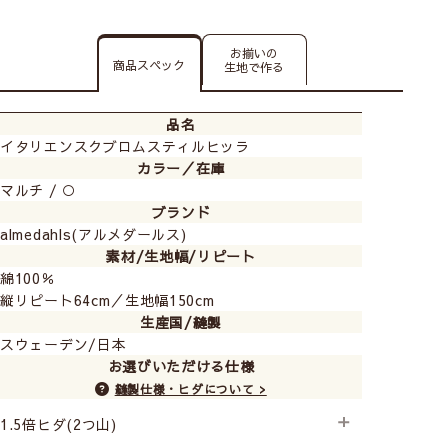
お揃いの
商品スペック
生地で作る
品名
イタリエンスクブロムスティルヒッラ
カラー／在庫
マルチ / ○
ブランド
almedahls(アルメダールス)
素材/生地幅/リピート
綿100％
縦リピート64cm／生地幅150cm
生産国/縫製
スウェーデン/日本
お選びいただける仕様
縫製仕様・ヒダについて >
1.5倍ヒダ(2つ山)