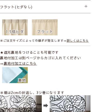
├プレミアム縫製
フラット(ヒダなし)
├プレミアム縫製
※ご注文サイズによって巾継ぎが発生します⇒
詳しくはこちら
★遮光裏地をつけることも可能です
裏地付加工は別ページからカゴに入れてください
⇒
裏地付加工はこちら
※裾は2cmの折返し、3ツ巻になります