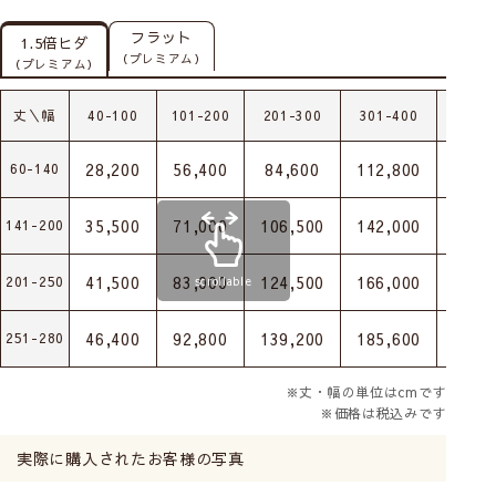
フラット
1.5倍ヒダ
（プレミアム）
（プレミアム）
丈＼幅
40-100
101-200
201-300
301-400
401-
28,200
56,400
84,600
112,800
141,
60-140
35,500
71,000
106,500
142,000
177,
141-200
41,500
83,000
124,500
166,000
207,
201-250
scrollable
46,400
92,800
139,200
185,600
232,
251-280
※丈・幅の単位はcmです
※価格は税込みです
実際に購入されたお客様の写真