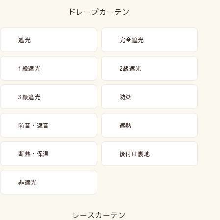
ドレープカーテン
遮光
完全遮光
1級遮光
2級遮光
3級遮光
防炎
防音・遮音
遮熱
断熱・保温
後付け裏地
非遮光
レースカーテン