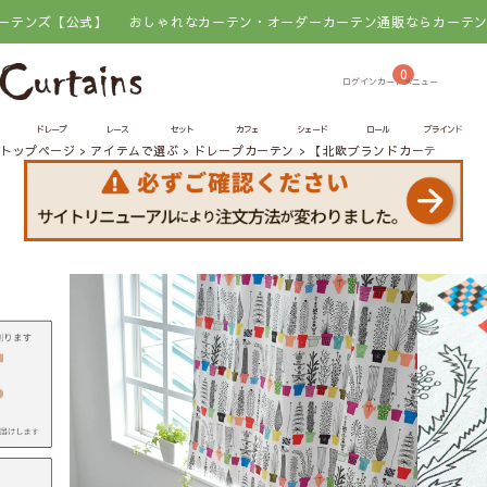
公式】
おしゃれなカーテン・オーダーカーテン通販ならカーテンズ【公式】
0
ドレープ
レース
セット
カフェ
シェード
ロール
ブラインド
トップページ
アイテムで選ぶ
ドレープカーテン
【北欧ブランドカーテン】イ