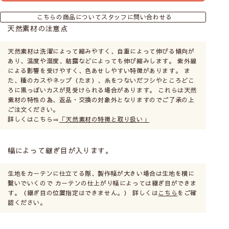
こちらの商品についてスタッフに問い合わせる
天然素材の注意点
天然素材は洗濯によって縮みやすく、自重によって伸びる傾向が
あり、温度や湿度、結露などによっても伸び縮みします。 紫外線
による影響を受けやすく、色あせしやすい特徴があります。 ま
た、種のカスやネップ（たま）、糸をつないだフシやところどこ
ろに黒っぽいカスが見受けられる場合があります。 これらは天然
素材の特性の為、返品・交換の対象外となりますのでご了承の上
ご注文ください。
詳しくはこちら⇒
「天然素材の特徴と取り扱い」
幅によって継ぎ目が入ります。
生地をカーテンに仕立てる際、製作幅が大きい場合は生地を横に
繋いでいくので カーテンの仕上がり幅によっては継ぎ目ができま
す。（継ぎ目の位置指定はできません。） 詳しくは
こちら
をご確
認ください。