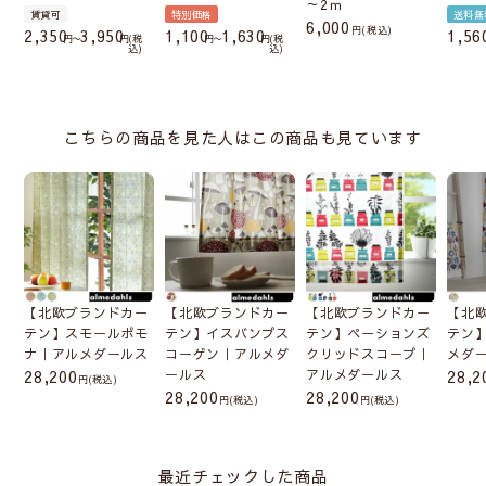
～2ｍ
賃貸可
特別価格
送料無
6,000
税込
2,350
3,950
1,100
1,630
1,56
〜
税
〜
税
込
込
こちらの商品を見た人はこの商品も見ています
【北欧ブランドカー
【北欧ブランドカー
【北欧ブランドカー
【北
テン】スモールポモ
テン】イスバンプス
テン】ペーションズ
テン
ナ｜アルメダールス
コーゲン｜アルメダ
クリッドスコープ｜
メダ
28,200
ールス
アルメダールス
28,2
(税込)
28,200
28,200
(税込)
(税込)
最近チェックした商品