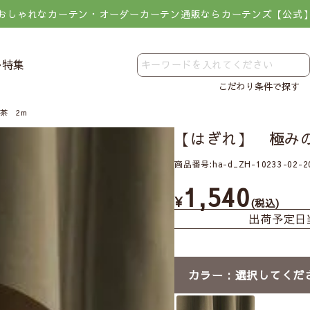
おしゃれなカーテン・オーダーカーテン通販ならカーテンズ【公式
レ特集
こだわり条件で探す
茶 2m
【はぎれ】 極みの
商品番号
ha-d_ZH-10233-02-2
1,540
¥
税込
出荷予定日
カラー
選択してくだ