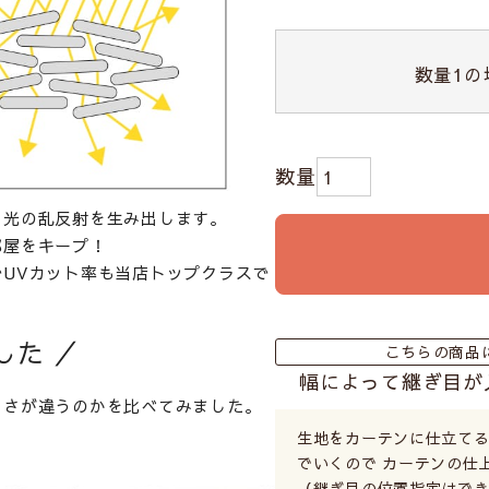
数量
1
の
、光の乱反射を生み出します。
部屋をキープ！
UVカット率も当店トップクラスで
した ／
こちらの商品
幅によって継ぎ目が
るさが違うのかを比べてみました。
生地をカーテンに仕立て
でいくので カーテンの仕
（継ぎ目の位置指定はでき