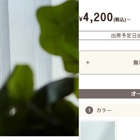
4,200
¥
〜
税込
出荷予定日
無
オ
カラー