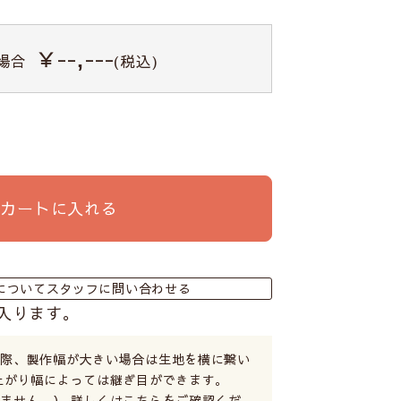
￥--,---
場合
(税込)
カートに入れる
についてスタッフに問い合わせる
入ります。
る際、製作幅が大きい場合は生地を横に繋い
上がり幅によっては継ぎ目ができます。
ません。） 詳しくは
こちら
をご確認くだ