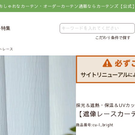
おしゃれなカーテン・オーダーカーテン通販ならカーテンズ【公式
レ特集
こだわり条件で探す
トレース
採光＆遮熱・保温＆UVカ
【遮像レースカー
商品番号
cu-l_bright