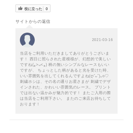
役に立った
0
サイトからの返信
2021-03-16
当店をご利用いただきましてありがとうございま
す！ 西日に照らされた星模様が、幻想的で美しい
ですね(⁎˃ᴗ˂⁎) 柄の無いシンプルなレースもいい
ですが、 ちょっとした柄があると光を受けた時、
いい雰囲気を出してくれるんですよね(ღˇᴗˇ)｡o♡
刺繍ホシは、その名の通りお星さまが 刺繍でデザ
インされた、かわいい雰囲気のレース。 プリント
では出ない温かみが魅力的です！ またご入用の際
は当店をご利用下さい。 またのご来店お待ちして
おります！