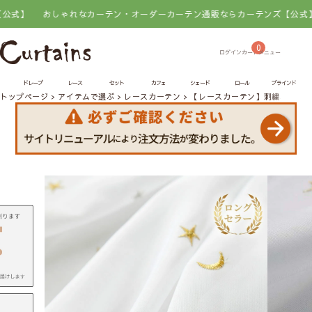
おしゃれなカーテン・オーダーカーテン通販ならカーテンズ【公式】
おしゃ
0
ドレープ
レース
セット
カフェ
シェード
ロール
ブラインド
トップページ
アイテムで選ぶ
レースカーテン
【レースカーテン】刺繍ホシ