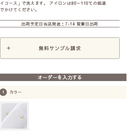
イコース」で洗えます。 アイロンは80～110℃の低温
でかけてください。
カーテン
シェード
ダブルシェード(シン
プル無地)
出荷予定日
当店発送：7-14 営業日出荷
ダブルシェード(おし
シェード幕体
カフェ
ゃれなデザイン生地)
無料サンプル請求
カット生地
カーテンレースセット
+ロケット
オーダーを入力する
カラー