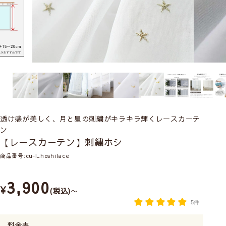
透け感が美しく、月と星の刺繍がキラキラ輝くレースカーテ
ン
【レースカーテン】刺繍ホシ
商品番号
cu-l_hoshilace
3,900
¥
税込
〜
5件
料金表