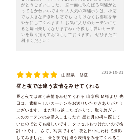
がとうございました。 窓一面に散らばる刺繍がと
ってもかわいいです☆ 大人気の刺繍ホシは、小窓
でも大きな掃き出し窓でも さりげなくお部屋を華
やかにしてくれます！ お気に入りのカーテンにな
ると毎日楽しくなりますね♪ 今後も可愛いカーテ
ンを取り揃えてお待ちしております。 ぜひまたご
利用ください！
2016-10-31
山梨県 M様
昼と夜では違う表情をみせてくれる
昼と夜では違う表情をみせてくれる 山梨県 Ｍ様より 先
日は、素晴らしいカーテンをお送りいただきありがとう
ございます。 まだ引っ越したばかりで、取り急ぎレー
スのカーテンのみ購入しました☆ 星と月の柄を探して
いたのでとても嬉しいです。タッセルもつけたいので検
討 中です。 さて、写真ですが、夜と日中にわけて撮影
してみました。 昼と夜では違う表情をみせてくれるこ