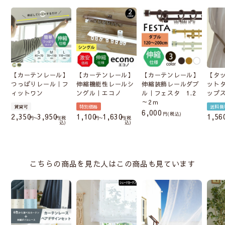
【カーテンレール】
【カーテンレール】
【カーテンレール】
【タ
つっぱりレール｜フ
伸縮機能性レールシ
伸縮装飾レールダブ
ット
ィットワン
ングル｜エコノ
ル｜フェスタ 1.2
ップ
～2ｍ
賃貸可
特別価格
送料無
6,000
税込
2,350
3,950
1,100
1,630
1,56
〜
税
〜
税
込
込
こちらの商品を見た人はこの商品も見ています