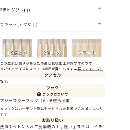
├プレミアム縫製
2倍ヒダ(3つ山)
├プレミアム縫製+形状記憶(片開き) +990円
├プレミアム縫製+形状記憶(両開き) +1,980円
├プレミアム縫製
フラット(ヒダなし)
├プレミアム縫製+形状記憶(片開き) +990円
├プレミアム縫製+形状記憶(両開き) +1,980円
├プレミアム縫製
この生地は張りがあるため形状記憶加工がおすすめです
※ご注文サイズによって巾継ぎが発生します⇒
詳しくはこちら
タッセル
なし
フック
フックについて
アジャスターフック（A・B選択可能）
※フックはカーテン上部にセットされた状態でのお届けになり
ます
お取り扱い
洗濯ネットに入れて洗濯機の「手洗い」または「ドラ