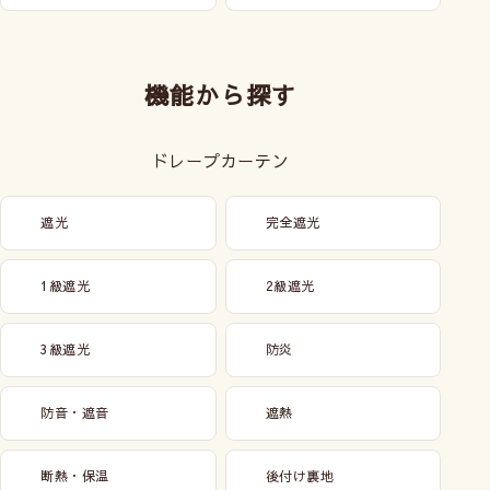
機能から探す
ドレープカーテン
遮光
完全遮光
1級遮光
2級遮光
3級遮光
防炎
防音・遮音
遮熱
断熱・保温
後付け裏地