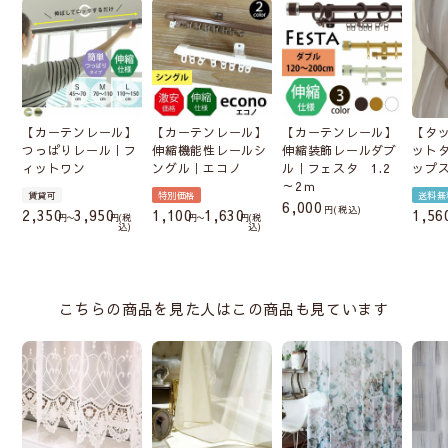
【カーテンレール】
【カーテンレール】
【カーテンレール】
【タ
つっぱりレール｜フ
伸縮機能性レールシ
伸縮装飾レールダブ
ット
ィットワン
ングル｜エコノ
ル｜フェスタ 1.2
ップ
～2ｍ
賃貸可
特別価格
送料無
6,000
税込
2,350
3,950
1,100
1,630
1,56
〜
税
〜
税
込
込
こちらの商品を見た人はこの商品も見ています