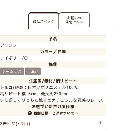
お揃いの
商品スペック
生地で作る
品名
ジャンヌ
カラー／在庫
アイボリー/○
機能
シームレス
手洗い
生産国/素材/柄リピート
トルコ(縫製：日本)/ポリエステル100％
柄リピート横16cm、最長丈250cm
少しざっくりとした織りのナチュラルな質感のレース
お選びいただける仕様
縫製仕様・ヒダについて >
2倍ヒダ(3つ山)