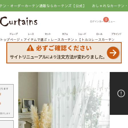
ーカーテン通販ならカーテンズ【公式】
おしゃれなカーテン・オーダーカー
0
ドレープ
レース
セット
カフェ
シェード
ロール
ブラインド
トップページ
アイテムで選ぶ
レースカーテン
【トルコレースカーテン】ジャ