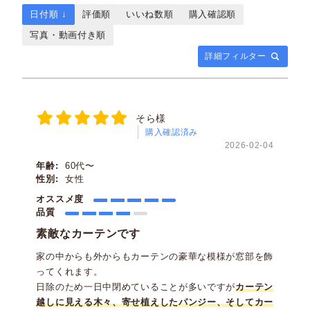
日付順 ↓
評価順
いいね数順
購入確認順
写真・動画付き順
詳細フィルター
そら様
購入確認済み
2026-02-04
年齢:
60代〜
性別:
女性
オススメ度
品質
素敵なカーテンです
家の中からも外からもカーテンの豪華な模様が窓部を飾
ってくれます。
日除のため一日中閉めていることが多いですが
カーテン
越しに見える木々、寄せ植えしたパンジー、そしてカー