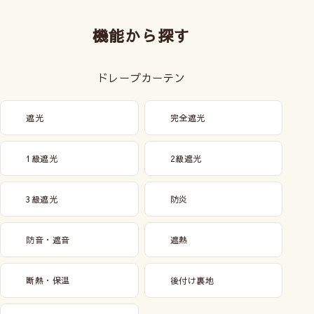
機能から探す
ドレープカーテン
遮光
完全遮光
1級遮光
2級遮光
3級遮光
防炎
防音・遮音
遮熱
断熱・保温
後付け裏地