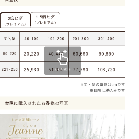
1.5倍ヒダ
2倍ヒダ
（プレミアム）
（プレミアム）
丈＼幅
40-100
101-200
201-300
301-400
401-5
20,220
40,440
60,660
80,880
101,1
60-220
25,930
51,860
77,790
103,720
129,6
221-250
scrollable
※丈・幅の単位はcmです
※価格は税込みです
実際に購入されたお客様の写真