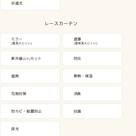
非遮光
レースカーテン
ミラー
遮像
(昼見えにくい)
(昼夜見えにくい)
紫外線
カット
防炎
(UV)
遮熱
断熱・保温
花粉対策
消臭
防カビ・結露防止
抗菌
採光