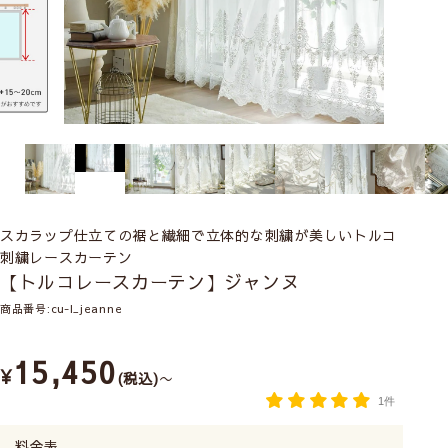
スカラップ仕立ての裾と繊細で立体的な刺繍が美しいトルコ
刺繍レースカーテン
【トルコレースカーテン】ジャンヌ
商品番号
cu-l_jeanne
15,450
¥
税込
〜
1件
料金表