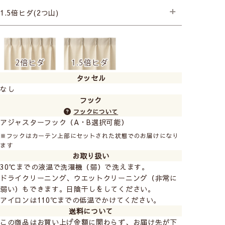
├プレミアム縫製
1.5倍ヒダ(2つ山)
├プレミアム縫製
タッセル
なし
フック
フックについて
アジャスターフック（A・B選択可能）
※フックはカーテン上部にセットされた状態でのお届けになり
ます
お取り扱い
30℃までの液温で洗濯機（弱）で洗えます。
ドライクリーニング、ウエットクリーニング（非常に
弱い）もできます。日陰干しをしてください。
アイロンは110℃までの低温でかけてください。
送料について
この商品はお買い上げ金額に関わらず、お届け先が下