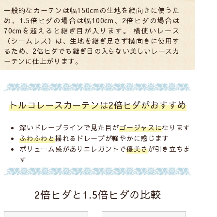
一般的なカーテンは幅150cmの生地を縦向きに使うた
め、1.5倍ヒダの場合は幅100cm、2倍ヒダの場合は
70cmを超えると継ぎ目が入ります。 横使いレース
（シームレス）は、生地を継ぎ足さず横向きに使用す
るため、2倍ヒダでも継ぎ目の入らない美しいレースカ
ーテンに仕上がります。
トルコレースカーテンは2倍ヒダがおすすめ
深いドレープラインで見た目が
ゴージャスに
なります
ふわふわと
揺れるドレープが軽やかに感じます
ボリューム感がありエレガントで
優美さ
が引き立ちま
す
2倍ヒダと1.5倍ヒダの比較