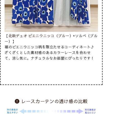
ル
【
北欧デュオ ピエニウニッコ（ブルー）
×ソルベ（ブル
【
ハタイ
ー）】
ホワイト
さ
裾のピエニウニッコ柄を際立たせるコーディネート♪
に、ブル
面
ざくざくとした素材感のあるカラーレースを合わせ
な風合い
ま
て、涼し気に。ナチュラルなお部屋にぴったりです！
ネイトで
レースカーテンの透け感の比較