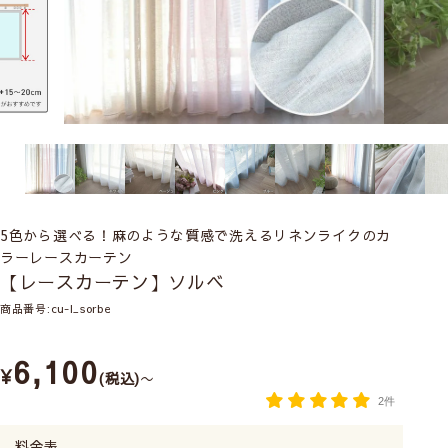
5色から選べる！麻のような質感で洗えるリネンライクのカ
ラーレースカーテン
【レースカーテン】ソルベ
商品番号
cu-l_sorbe
6,100
¥
税込
〜
2件
料金表