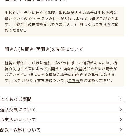
生地をカーテンに仕立てる際、製作幅が大きい場合は生地を横に
繋いでいくので カーテンの仕上がり幅によっては継ぎ目ができま
す。（継ぎ目の位置指定はできません。） 詳しくは
こちら
をご確
認ください。
開き方(片開き･両開き)の制限について
縫製の都合上、形状記憶加工などの仕様上の制限があるため、横
幅の入力サイズによって片開き・両開きの選択ができない場合が
ございます。 特に大きな横幅の場合は両開きでの製作になりま
す。 大きい窓の注文方法については
こちら
をご確認ください。
よくあるご質問
返品交換について
お支払いについて
配送・送料について