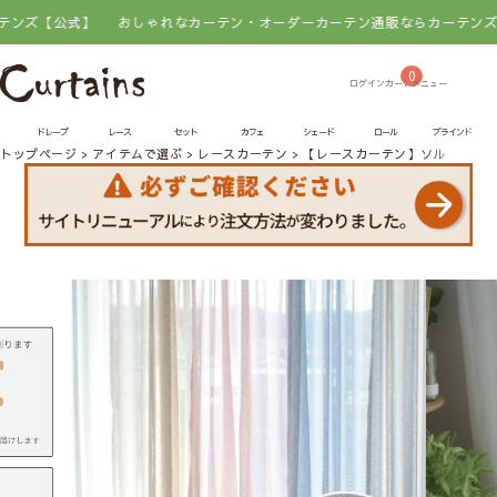
】
おしゃれなカーテン・オーダーカーテン通販ならカーテンズ【公式】
お
0
ドレープ
レース
セット
カフェ
シェード
ロール
ブラインド
トップページ
アイテムで選ぶ
レースカーテン
【レースカーテン】ソルベ