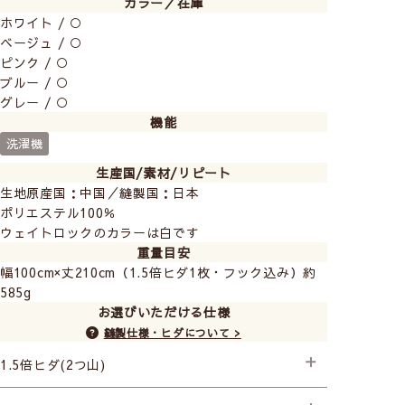
カラー／在庫
ホワイト / ○
ベージュ / ○
ピンク / ○
ブルー / ○
グレー / ○
機能
洗濯機
生産国/素材/リピート
生地原産国：中国／縫製国：日本
ポリエステル100％
ウェイトロックのカラーは白です
重量目安
幅100cm×丈210cm（1.5倍ヒダ1枚・フック込み）約
585g
お選びいただける仕様
縫製仕様・ヒダについて >
1.5倍ヒダ(2つ山)
├プレミアム縫製+形状記憶