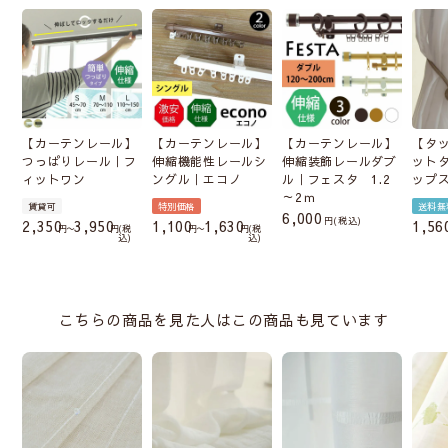
【カーテンレール】
【カーテンレール】
【カーテンレール】
【タ
つっぱりレール｜フ
伸縮機能性レールシ
伸縮装飾レールダブ
ット
ィットワン
ングル｜エコノ
ル｜フェスタ 1.2
ップ
～2ｍ
賃貸可
特別価格
送料無
6,000
税込
2,350
3,950
1,100
1,630
1,56
〜
税
〜
税
込
込
こちらの商品を見た人はこの商品も見ています