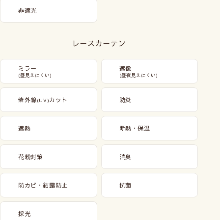
非遮光
レースカーテン
ミラー
遮像
(昼見えにくい)
(昼夜見えにくい)
紫外線
カット
防炎
(UV)
遮熱
断熱・保温
花粉対策
消臭
防カビ・結露防止
抗菌
採光