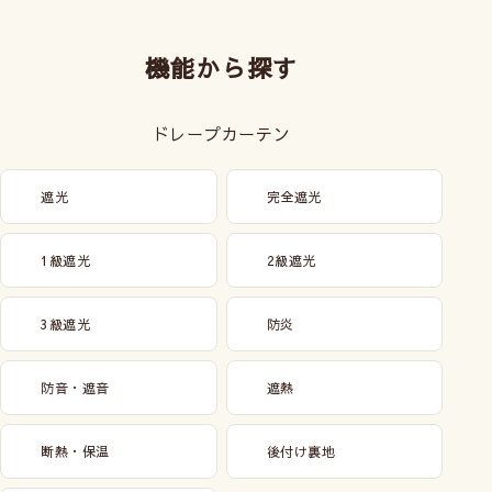
機能から探す
ドレープカーテン
遮光
完全遮光
1級遮光
2級遮光
3級遮光
防炎
防音・遮音
遮熱
断熱・保温
後付け裏地