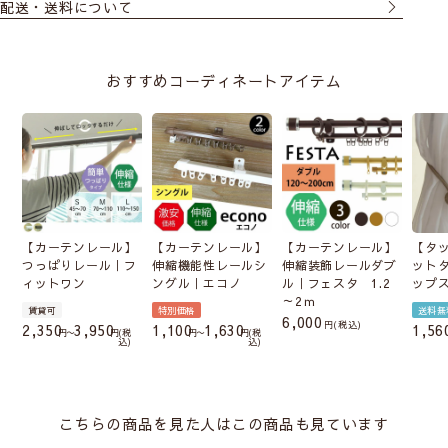
配送・送料について
おすすめコーディネートアイテム
【カーテンレール】
【カーテンレール】
【カーテンレール】
【タ
つっぱりレール｜フ
伸縮機能性レールシ
伸縮装飾レールダブ
ット
ィットワン
ングル｜エコノ
ル｜フェスタ 1.2
ップ
～2ｍ
賃貸可
特別価格
送料無
6,000
税込
2,350
3,950
1,100
1,630
1,56
〜
税
〜
税
込
込
こちらの商品を見た人はこの商品も見ています