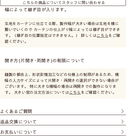
こちらの商品についてスタッフに問い合わせる
幅によって継ぎ目が入ります。
生地をカーテンに仕立てる際、製作幅が大きい場合は生地を横に
繋いでいくので カーテンの仕上がり幅によっては継ぎ目ができま
す。（継ぎ目の位置指定はできません。） 詳しくは
こちら
をご確
認ください。
開き方(片開き･両開き)の制限について
縫製の都合上、形状記憶加工などの仕様上の制限があるため、横
幅の入力サイズによって片開き・両開きの選択ができない場合が
ございます。 特に大きな横幅の場合は両開きでの製作になりま
す。 大きい窓の注文方法については
こちら
をご確認ください。
よくあるご質問
返品交換について
お支払いについて