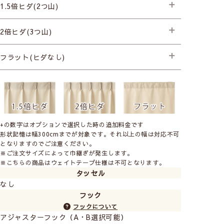
1.5倍ヒダ(2つ山)
├プレミアム縫製
2倍ヒダ(3つ山)
├プレミアム縫製+形状記憶(片開き) +990円
├プレミアム縫製+形状記憶(両開き) +1,980円
├プレミアム縫製
フラット(ヒダなし)
├プレミアム縫製+形状記憶(片開き) +990円
├プレミアム縫製+形状記憶(両開き) +1,980円
├プレミアム縫製
+の数字はオプションで選択した時の追加料金です
形状記憶は幅300cmまでが対象です。それ以上の幅は対応不可
となりますのでご注意ください。
※ご注文サイズによって巾継ぎが発生します。
※こちらの商品はウェイトテープ仕様は不可となります。
タッセル
なし
フック
フックについて
アジャスターフック（A・B選択可能）