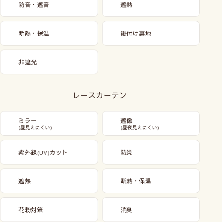
防音・遮音
遮熱
断熱・保温
後付け裏地
非遮光
レースカーテン
ミラー
遮像
(昼見えにくい)
(昼夜見えにくい)
紫外線
カット
防炎
(UV)
遮熱
断熱・保温
花粉対策
消臭