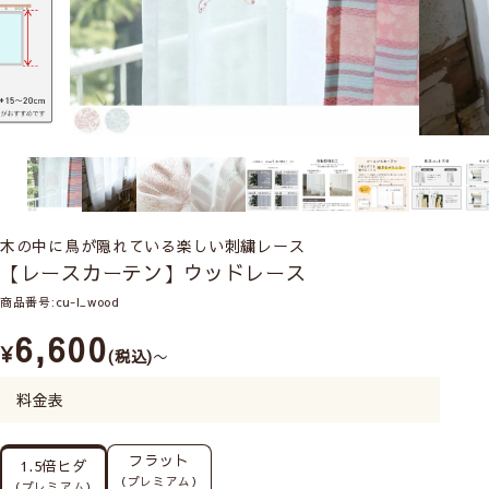
木の中に鳥が隠れている楽しい刺繍レース
【レースカーテン】ウッドレース
商品番号
cu-l_wood
6,600
¥
税込
〜
料金表
フラット
1.5倍ヒダ
（プレミアム）
（プレミアム）