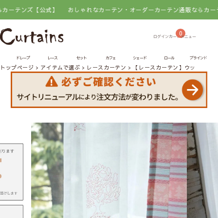
ンズ【公式】
おしゃれなカーテン・オーダーカーテン通販ならカーテンズ【
0
ドレープ
レース
セット
カフェ
シェード
ロール
ブラインド
トップページ
アイテムで選ぶ
レースカーテン
【レースカーテン】ウッドレー